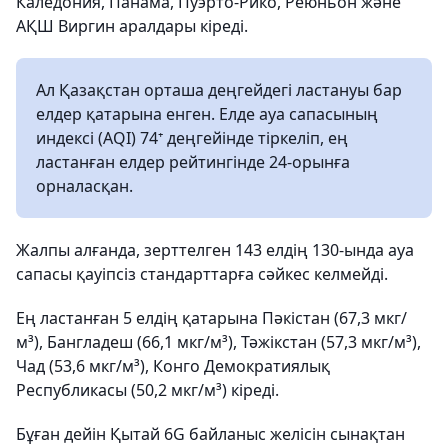
Каледония, Панама, Пуэрто-Рико, Реюньон және
АҚШ Виргин аралдары кіреді.
Ал Қазақстан орташа деңгейдегі ластануы бар
елдер қатарына енген. Елде ауа сапасының
индексі (AQI) 74⁺ деңгейінде тіркеліп, ең
ластанған елдер рейтингінде 24-орынға
орналасқан.
Жалпы алғанда, зерттелген 143 елдің 130-ында ауа
сапасы қауіпсіз стандарттарға сәйкес келмейді.
Ең ластанған 5 елдің қатарына Пәкістан (67,3 мкг/
м³), Бангладеш (66,1 мкг/м³), Тәжікстан (57,3 мкг/м³),
Чад (53,6 мкг/м³), Конго Демократиялық
Республикасы (50,2 мкг/м³) кіреді.
Бұған дейін Қытай 6G байланыс желісін сынақтан