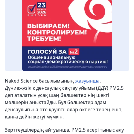
Naked Science басылымының
жазуынша
,
Дүниежүзілік денсаулық сақтау ұйымы (ДДҰ) PM2.5
деп аталатын ұсақ шаң бөлшектерінің шекті
мөлшерін анықтайды. Бұл бөлшектер адам
денсаулығына өте қауіпті: олар өкпеге терең еніп,
қанға дейін жетуі мүмкін.
Зерттеушілердің айтуынша, PM2.5 әсері тыныс алу