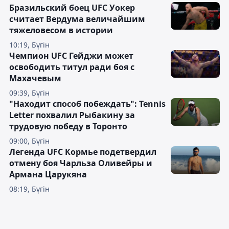
Бразильский боец UFC Уокер
считает Вердума величайшим
тяжеловесом в истории
10:19, Бүгін
Чемпион UFC Гейджи может
освободить титул ради боя с
Махачевым
09:39, Бүгін
"Находит способ побеждать": Tennis
Letter похвалил Рыбакину за
трудовую победу в Торонто
09:00, Бүгін
Легенда UFC Кормье подетвердил
отмену боя Чарльза Оливейры и
Армана Царукяна
08:19, Бүгін