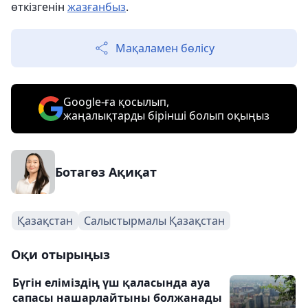
өткізгенін
жазғанбыз
.
Мақаламен бөлісу
Google-ға қосылып,
жаңалықтарды бірінші болып оқыңыз
Ботагөз Ақиқат
Қазақстан
Салыстырмалы Қазақстан
Оқи отырыңыз
Бүгін еліміздің үш қаласында ауа
сапасы нашарлайтыны болжанады