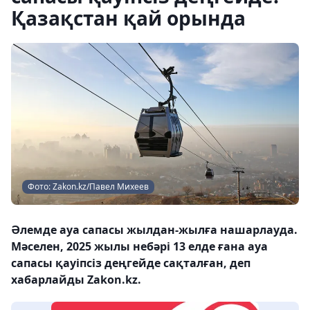
Қазақстан қай орында
Фото: Zakon.kz/Павел Михеев
Әлемде ауа сапасы жылдан-жылға нашарлауда.
Мәселен, 2025 жылы небәрі 13 елде ғана ауа
сапасы қауіпсіз деңгейде сақталған, деп
хабарлайды Zakon.kz.