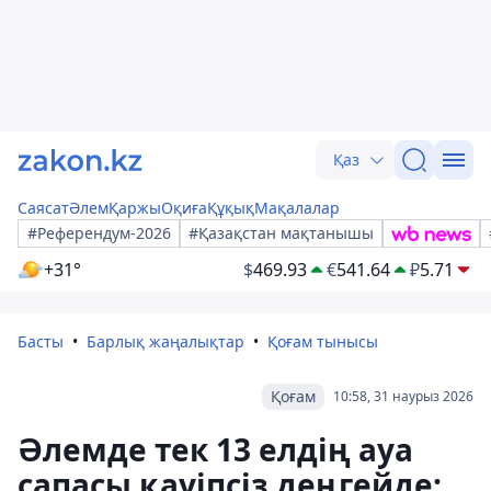
Қаз
Саясат
Әлем
Қаржы
Оқиға
Құқық
Мақалалар
#Референдум-2026
#Қазақстан мақтанышы
+31°
$
469.93
€
541.64
₽
5.71
Басты
Барлық жаңалықтар
Қоғам тынысы
Қоғам
10:58, 31 наурыз 2026
Әлемде тек 13 елдің ауа
сапасы қауіпсіз деңгейде: