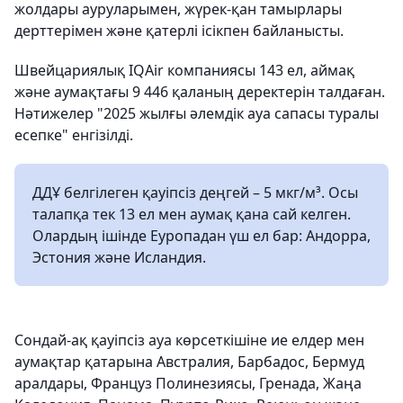
жолдары ауруларымен, жүрек-қан тамырлары
дерттерімен және қатерлі ісікпен байланысты.
Швейцариялық IQAir компаниясы 143 ел, аймақ
және аумақтағы 9 446 қаланың деректерін талдаған.
Нәтижелер "2025 жылғы әлемдік ауа сапасы туралы
есепке" енгізілді.
ДДҰ белгілеген қауіпсіз деңгей – 5 мкг/м³. Осы
талапқа тек 13 ел мен аумақ қана сай келген.
Олардың ішінде Еуропадан үш ел бар: Андорра,
Эстония және Исландия.
Сондай-ақ қауіпсіз ауа көрсеткішіне ие елдер мен
аумақтар қатарына Австралия, Барбадос, Бермуд
аралдары, Француз Полинезиясы, Гренада, Жаңа