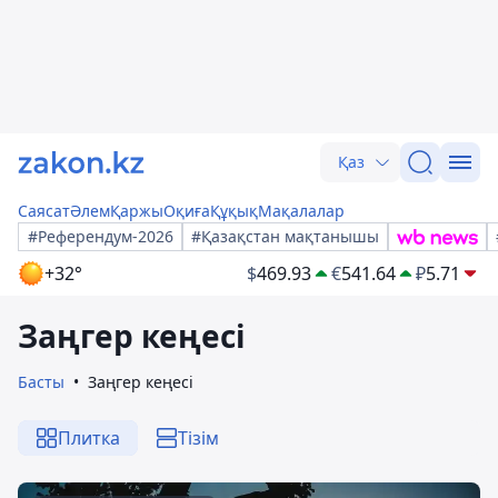
Қаз
Саясат
Әлем
Қаржы
Оқиға
Құқық
Мақалалар
#Референдум-2026
#Қазақстан мақтанышы
+32°
$
469.93
€
541.64
₽
5.71
Заңгер кеңесі
Басты
Заңгер кеңесі
Плитка
Тізім