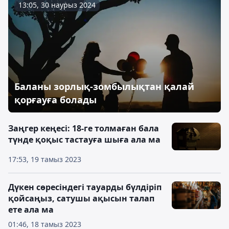
13:05, 30 наурыз 2024
Баланы зорлық-зомбылықтан қалай
қорғауға болады
Заңгер кеңесі: 18-ге толмаған бала
түнде қоқыс тастауға шыға ала ма
17:53, 19 тамыз 2023
Дүкен сөресіндегі тауарды бүлдіріп
қойсаңыз, сатушы ақысын талап
ете ала ма
01:46, 18 тамыз 2023