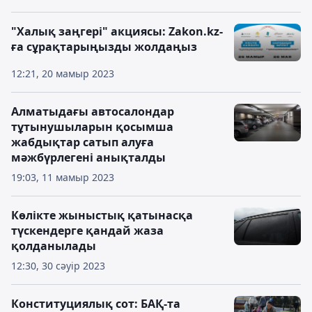
"Халық заңгері" акциясы: Zakon.kz-
ға сұрақтарыңызды жолдаңыз
12:21, 20 мамыр 2023
Алматыдағы автосалондар
тұтынушыларын қосымша
жабдықтар сатып алуға
мәжбүрлегені анықталды
19:03, 11 мамыр 2023
Көлікте жыныстық қатынасқа
түскендерге қандай жаза
қолданылады
12:30, 30 сәуір 2023
Конституциялық сот: БАҚ-та