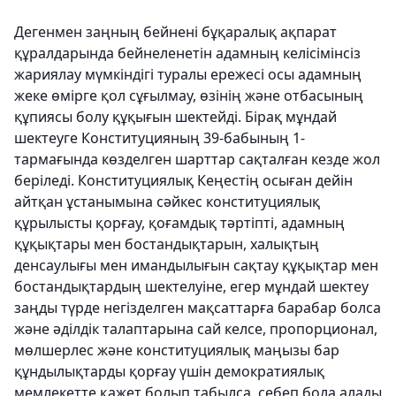
Дегенмен заңның бейнені бұқаралық ақпарат
құралдарында бейнеленетін адамның келісімінсіз
жариялау мүмкіндігі туралы ережесі осы адамның
жеке өмірге қол сұғылмау, өзінің және отбасының
құпиясы болу құқығын шектейді. Бірақ мұндай
шектеуге Конституцияның 39-бабының 1-
тармағында көзделген шарттар сақталған кезде жол
беріледі. Конституциялық Кеңестің осыған дейін
айтқан ұстанымына сәйкес конституциялық
құрылысты қорғау, қоғамдық тәртіпті, адамның
құқықтары мен бостандықтарын, халықтың
денсаулығы мен имандылығын сақтау құқықтар мен
бостандықтардың шектелуіне, егер мұндай шектеу
заңды түрде негізделген мақсаттарға барабар болса
және әділдік талаптарына сай келсе, пропорционал,
мөлшерлес және конституциялық маңызы бар
құндылықтарды қорғау үшін демократиялық
мемлекетте қажет болып табылса, себеп бола алады