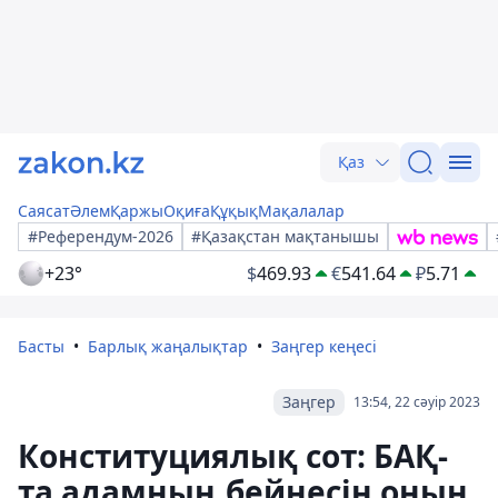
Қаз
Саясат
Әлем
Қаржы
Оқиға
Құқық
Мақалалар
#Референдум-2026
#Қазақстан мақтанышы
+23°
$
469.93
€
541.64
₽
5.71
Басты
Барлық жаңалықтар
Заңгер кеңесі
Заңгер
13:54, 22 сәуір 2023
Конституциялық сот: БАҚ-
та адамның бейнесін оның