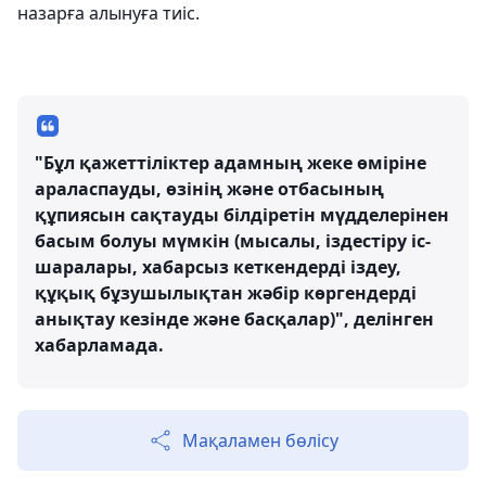
назарға алынуға тиіс.
"Бұл қажеттіліктер адамның жеке өміріне
араласпауды, өзінің және отбасының
құпиясын сақтауды білдіретін мүдделерінен
басым болуы мүмкін (мысалы, іздестіру іс-
шаралары, хабарсыз кеткендерді іздеу,
құқық бұзушылықтан жәбір көргендерді
анықтау кезінде және басқалар)", делінген
хабарламада.
Мақаламен бөлісу