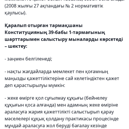
(2008 жылғы 27 ақпандағы № 2 нормативтік
қаулысы).
Қаралып отырған тармақшаны
Конституцияның 39-бабы 1-тармағының
шарттарымен салыстыру мыналарды көрсетеді
– шектеу:
- заңмен белгіленеді;
- нақты жағдайларда мемлекет пен қоғамның
маңызды қажеттіліктеріне сай келетіндіктен қажет
деп қарастырылуы мүмкін:
- жеке өмірге қол сұғылмау құқығы (бейнелеу
құқығын қоса алғанда) мен адамның жеке өміріне
араласуға жария қажеттілікті салыстырып қарау
мәселелері құқық қолдану практикасы процесінде
мұндай араласуға жол беруді бағалау кезінде