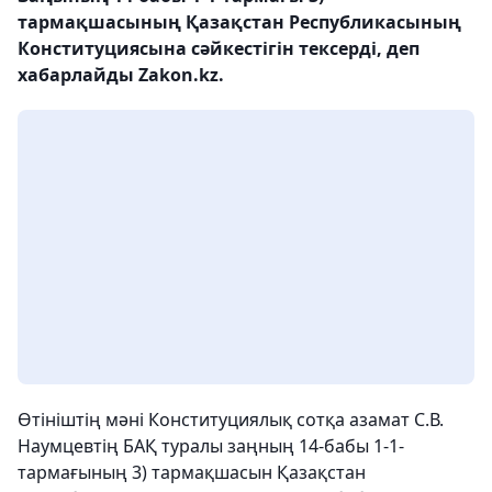
тармақшасының Қазақстан Республикасының
Конституциясына сәйкестігін тексерді, деп
хабарлайды Zakon.kz.
Өтініштің мәні Конституциялық cотқа азамат С.В.
Наумцевтің БАҚ туралы заңның 14-бабы 1-1-
тармағының 3) тармақшасын Қазақстан