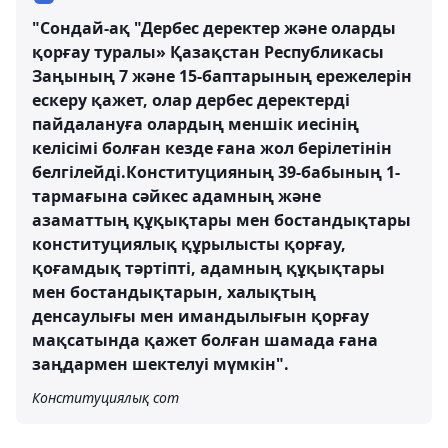
"Сондай-ақ "Дербес деректер және оларды
қорғау туралы» Қазақстан Республикасы
Заңының 7 және 15-баптарының ережелерін
ескеру қажет, олар дербес деректерді
пайдалануға олардың меншік иесінің
келісімі болған кезде ғана жол берілетінін
белгілейді.Конституцияның 39-бабының 1-
тармағына сәйкес адамның және
азаматтың құқықтары мен бостандықтары
конституциялық құрылысты қорғау,
қоғамдық тәртіпті, адамның құқықтары
мен бостандықтарын, халықтың
денсаулығы мен имандылығын қорғау
мақсатында қажет болған шамада ғана
заңдармен шектелуі мүмкін".
Конституциялық сот