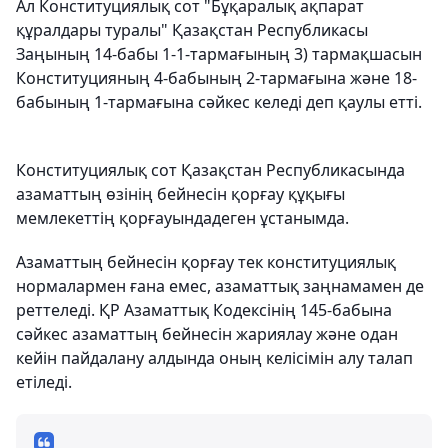
Ал Конституциялық сот "Бұқаралық ақпарат
құралдары туралы" Қазақстан Республикасы
Заңының 14-бабы 1-1-тармағының 3) тармақшасын
Конституцияның 4-бабының 2-тармағына және 18-
бабының 1-тармағына сәйкес келеді деп қаулы етті.
Конституциялық сот Қазақстан Республикасында
азаматтың өзінің бейнесін қорғау құқығы
мемлекеттің қорғауындадеген ұстанымда.
Азаматтың бейнесін қорғау тек конституциялық
нормалармен ғана емес, азаматтық заңнамамен де
реттеледі. ҚР Азаматтық Кодексінің 145-бабына
сәйкес азаматтың бейнесін жариялау және одан
кейін пайдалану алдында оның келісімін алу талап
етіледі.