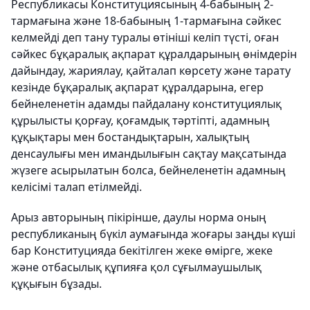
Республикасы Конституциясының 4-бабының 2-
тармағына және 18-бабының 1-тармағына сәйкес
келмейді деп тану туралы өтініші келіп түсті, оған
сәйкес бұқаралық ақпарат құралдарының өнімдерін
дайындау, жариялау, қайталап көрсету және тарату
кезінде бұқаралық ақпарат құралдарына, егер
бейнеленетін адамды пайдалану конституциялық
құрылысты қорғау, қоғамдық тәртіпті, адамның
құқықтары мен бостандықтарын, халықтың
денсаулығы мен имандылығын сақтау мақсатында
жүзеге асырылатын болса, бейнеленетін адамның
келісімі талап етілмейді.
Арыз авторының пікірінше, даулы норма оның
республиканың бүкіл аумағында жоғары заңды күші
бар Конституцияда бекітілген жеке өмірге, жеке
және отбасылық құпияға қол сұғылмаушылық
құқығын бұзады.