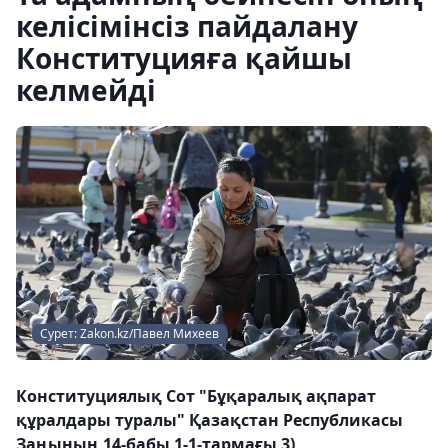
келісімінсіз пайдалану
Конституцияға қайшы
келмейді
Сурет: Zakon.kz/Павел Михеев
Конституциялық Сот "Бұқаралық ақпарат
құралдары туралы" Қазақстан Республикасы
Заңының 14-бабы 1-1-тармағы 3)