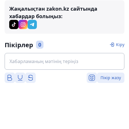
Жаңалықтан zakon.kz сайтында
хабардар болыңыз:
Пікірлер
0
Кіру
Пікір жазу