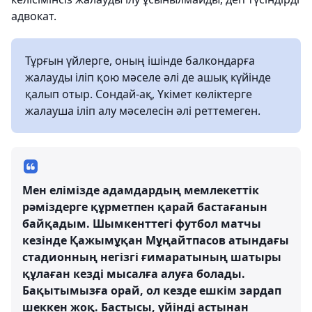
адвокат.
Тұрғын үйлерге, оның ішінде балкондарға
жалауды іліп қою мәселе әлі де ашық күйінде
қалып отыр. Сондай-ақ, Үкімет көліктерге
жалауша іліп алу мәселесін әлі реттемеген.
Мен елімізде адамдардың мемлекеттік
рәміздерге құрметпен қарай бастағанын
байқадым. Шымкенттегі футбол матчы
кезінде Қажымұқан Мұңайтпасов атындағы
стадионның негізгі ғимаратының шатыры
құлаған кезді мысалға алуға болады.
Бақытымызға орай, ол кезде ешкім зардап
шеккен жоқ. Бастысы, үйінді астынан