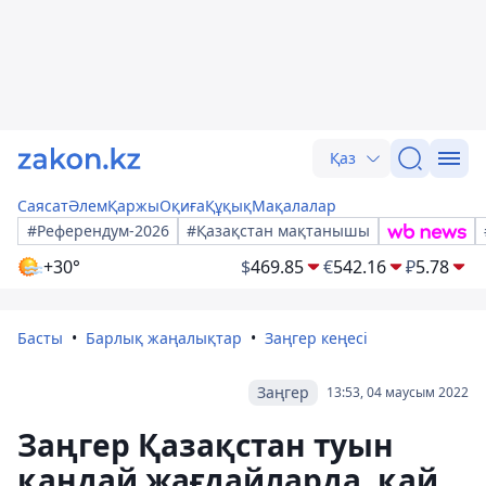
Қаз
Саясат
Әлем
Қаржы
Оқиға
Құқық
Мақалалар
#Референдум-2026
#Қазақстан мақтанышы
+30°
$
469.85
€
542.16
₽
5.78
Басты
Барлық жаңалықтар
Заңгер кеңесі
Заңгер
13:53, 04 маусым 2022
Заңгер Қазақстан туын
қандай жағдайларда, қай