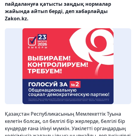
пайдалануға қатысты заңдық нормалар
жайында айтып берді, деп хабарлайды
Zakon.kz.
Қазақстан Республикасының Мемлекеттік Туына
келетін болсақ, ол белгілі бір жерлерде, белгілі бір
күндерде ғана ілінуі мүмкін. Уәкілетті органдардың
келісімінсіз жалауды ілу ұсынылмайды, деп түсіндірді