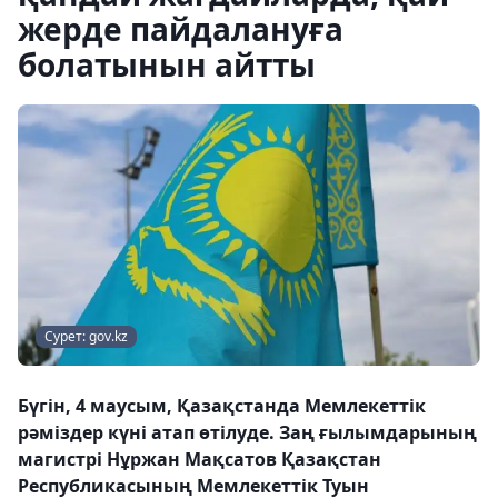
жерде пайдалануға
болатынын айтты
Сурет: gov.kz
Бүгін, 4 маусым, Қазақстанда Мемлекеттік
рәміздер күні атап өтілуде. Заң ғылымдарының
магистрі Нұржан Мақсатов Қазақстан
Республикасының Мемлекеттік Туын