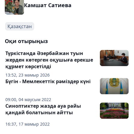
Камшат Сатиева
Қазақстан
Оқи отырыңыз
Түркістанда Әзербайжан туын
жерден көтерген оқушыға ерекше
құрмет көрсетілді
13:52, 23 мамыр 2026
Бүгін - Мемлекеттік рәміздер күні
09:00, 04 маусым 2022
Синоптиктер жазда ауа райы
қандай болатынын айтты
16:37, 17 мамыр 2022