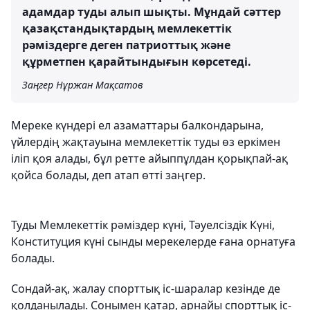
адамдар туды алып шықты. Мұндай сәттер
қазақстандықтардың мемлекеттік
рәміздерге деген патриоттық және
құрметпен қарайтындығын көрсетеді.
Заңгер Нұржан Мақсатов
Мереке күндері ел азаматтары балкондарына,
үйлердің жақтауына мемлекеттік туды өз еркімен
іліп қоя алады, бұл ретте айыппұлдан қорықпай-ақ
қойса болады, деп атап өтті заңгер.
Туды Мемлекеттік рәміздер күні, Тәуелсіздік Күні,
Конституция күні сынды мерекелерде ғана орнатуға
болады.
Сондай-ақ, жалау спорттық іс-шаралар кезінде де
қолданылады. Сонымен қатар, арнайы спорттық іс-