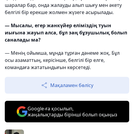
шаралар бар, онда жалауды алып шығу мен әкету
белгілі бір ерекше жолмен жүзеге асырылады.
— Мысалы, егер жанкүйер еліміздің туын
иығына жауып алса, бұл заң бұзушылық болып
саналады ма?
— Менің ойымша, мұнда тұрған дәнеме жоқ. Бұл
осы азаматтың, керісінше, белгілі бір елге,
командаға жататындығын көрсетеді.
Мақаламен бөлісу
Google-ға қосылып,
жаңалықтарды бірінші болып оқыңыз