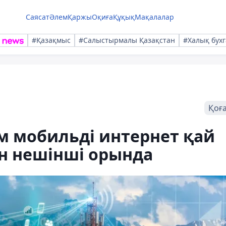
Саясат
Әлем
Қаржы
Оқиға
Құқық
Мақалалар
#Қазақмыс
#Салыстырмалы Қазақстан
#Халық бухг
Қоғ
м мобильді интернет қай
н нешінші орында