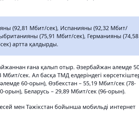
яны (92,81 Мбит/сек), Испанияны (92,32 Мбит/
Ұлыбританияны (75,91 Мбит/сек), Германияны (74,58
сек) артта қалдырды.
байжаннан ғана қалып отыр. Әзербайжан әлемде 50
 Мбит/сек. Ал басқа ТМД елдеріндегі көрсеткіште
әлемде 60-орын), Өзбекстан – 55,19 Мбит/сек (78-
0-орын), Беларусь – 29,89 Мбит/сек (96-орын).
Ресей мен Тәжікстан бойынша мобильді интернет