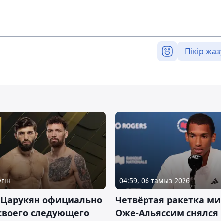
Пікір жаз
үгін
04:59, 06 тамыз 2026
 Царукян официально
Четвёртая ракетка ми
своего следующего
Оже-Альяссим снялся 