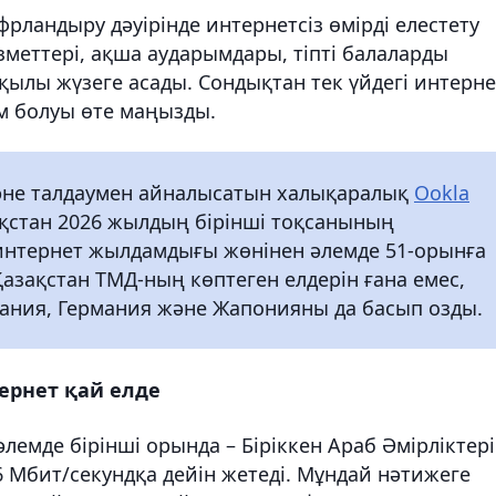
рландыру дәуірінде интернетсіз өмірді елестету
зметтері, ақша аударымдары, тіпті балаларды
рқылы жүзеге асады. Сондықтан тек үйдегі интерне
м болуы өте маңызды.
әне талдаумен айналысатын халықаралық
Ookla
қстан 2026 жылдың бірінші тоқсанының
нтернет жылдамдығы жөнінен әлемде 51-орынға
зақстан ТМД-ның көптеген елдерін ғана емес,
тания, Германия және Жапонияны да басып озды.
ернет қай елде
емде бірінші орында – Біріккен Араб Әмірліктері
 Мбит/секундқа дейін жетеді. Мұндай нәтижеге