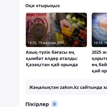
Оқи отырыңыз
16:16, 19 маусым 2026
16:54, 
Азық-түлік бағасы ең
2025 
қымбат елдер аталды:
қорыт
Қазақстан қай орында
ең бай
қай о
Жаңалықтан zakon.kz сайтында х
Пікірлер
0