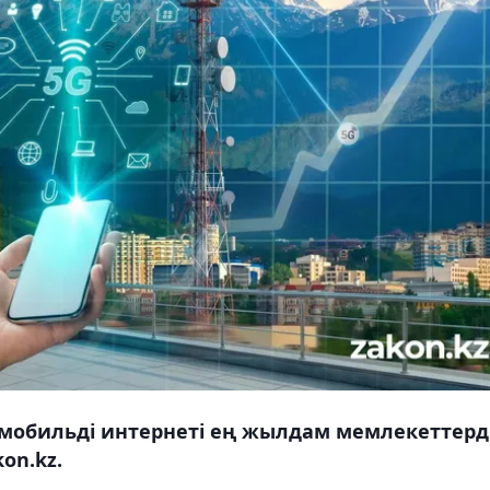
 мобильді интернеті ең жылдам мемлекеттерд
on.kz.