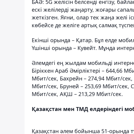
БАӘ: 5G желісін белсенді енгізу, бай
ескі желілерді жаңарту, жоғары сапа
жеткізген. Яғни, олар тек жаңа желі
көбейсе де желіге артық салмақ түсп
Екінші орында – Қатар. Бұл елде моб
Үшінші орында – Кувейт. Мұнда интер
Әлемдегі ең жылдам мобильді интерн
Біріккен Араб Әмірліктері – 644,66 Мби
Мбит/сек, Бахрейн – 274,94 Мбит/сек, 
Мбит/сек, Бруней – 253,69 Мбит/сек, 
Мбит/сек, АҚШ – 213,29 Мбит/сек.
Қазақстан мен ТМД елдеріндегі мо
Қазақстан әлем бойынша 51-орында тұ