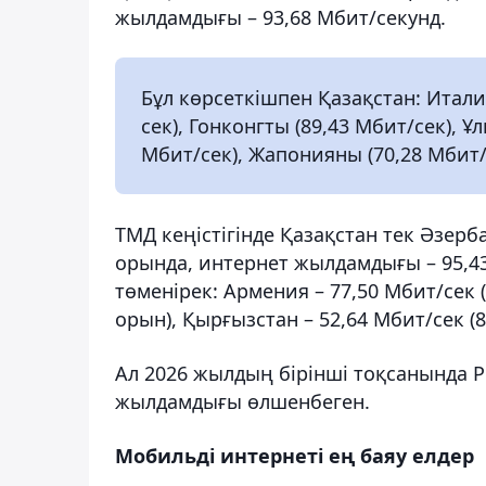
жылдамдығы – 93,68 Мбит/секунд.
Бұл көрсеткішпен Қазақстан: Итали
сек), Гонконгты (89,43 Мбит/сек), 
Мбит/сек), Жапонияны (70,28 Мбит/
ТМД кеңістігінде Қазақстан тек Әзер
орында, интернет жылдамдығы – 95,43
төменірек: Армения – 77,50 Мбит/сек (
орын), Қырғызстан – 52,64 Мбит/сек (8
Ал 2026 жылдың бірінші тоқсанында 
жылдамдығы өлшенбеген.
Мобильді интернеті ең баяу елдер