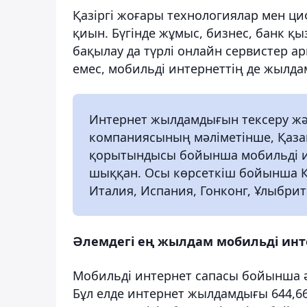
Қазіргі жоғары технологиялар мен циф
қиын. Бүгінде жұмыс, бизнес, банк қы
бақылау да түрлі онлайн сервистер а
емес, мобильді интернеттің де жылда
Интернет жылдамдығын тексеру ж
компаниясының мәліметінше, Қаза
қорытындысы бойынша мобильді и
шыққан. Осы көрсеткіш бойынша Қа
Италия, Испания, Гонконг, Ұлыбри
Әлемдегі ең жылдам мобильді инт
Мобильді интернет сапасы бойынша әл
Бұл елде интернет жылдамдығы 644,66