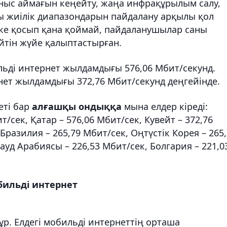
ланыс аймағын кеңейту, жаңа инфрақұрылым салу,
лы жиілік диапазондарын пайдалану арқылы қол
 іске қосып қана қоймай, пайдаланушылар саны
ейтін жүйе қалыптастырған.
ильді интернет жылдамдығы 576,06 Мбит/секунд.
нет жылдамдығы 372,76 Мбит/секунд деңгейінде.
еті бар
алғашқы ондыққа
мына елдер кіреді:
т/сек, Қатар – 576,06 Мбит/сек, Кувейт – 372,76
Бразилия – 265,79 Мбит/сек, Оңтүстік Корея – 265
Сауд Арабиясы – 226,53 Мбит/сек, Болгария – 221,0
бильді интернет
р. Елдегі мобильді интернеттің орташа