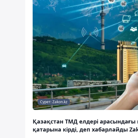
Сурет: Zakon.kz
Қазақстан ТМД елдері арасындағы
қатарына кірді, деп хабарлайды Zak