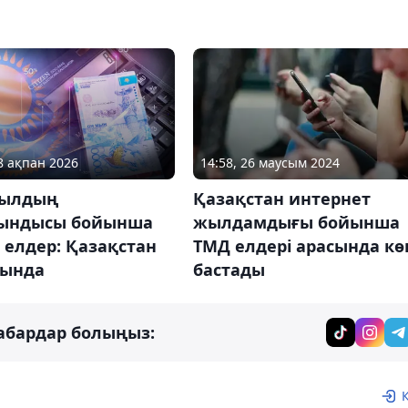
18 ақпан 2026
14:58, 26 маусым 2024
жылдың
Қазақстан интернет
ындысы бойынша
жылдамдығы бойынша
 елдер: Қазақстан
ТМД елдері арасында к
рында
бастады
абардар болыңыз: