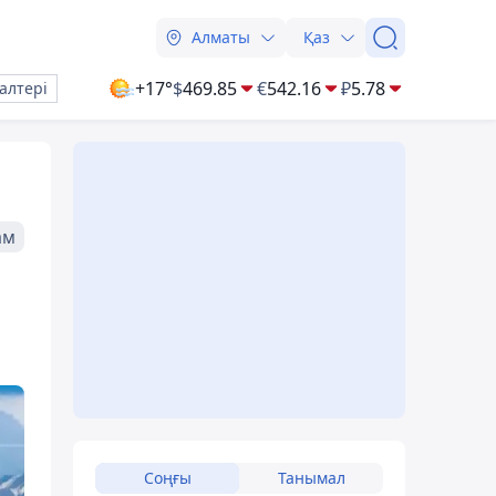
Алматы
Қаз
+17°
$
469.85
€
542.16
₽
5.78
алтері
ам
Соңғы
Танымал