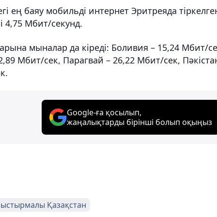
 ең баяу мобильді интернет Эритреяда тіркелге
 4,75 Мбит/секунд.
арына мыналар да кіреді: Боливия – 15,24 Мбит/се
2,89 Мбит/сек, Парагвай – 26,22 Мбит/сек, Пәкіста
к.
Google-ға қосылып,
жаңалықтарды бірінші болып оқыңыз
лыстырмалы Қазақстан