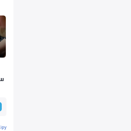
өш
Кіру