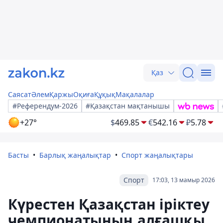
Қаз
Саясат
Әлем
Қаржы
Оқиға
Құқық
Мақалалар
#Референдум-2026
#Қазақстан мақтанышы
+27°
$
469.85
€
542.16
₽
5.78
Басты
Барлық жаңалықтар
Спорт жаңалықтары
Спорт
17:03, 13 мамыр 2026
Күрестен Қазақстан іріктеу
чемпионатының алғашқы