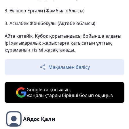
3. Әлішер Ерғали (Жамбыл облысы)
3. Асылбек Жәнібекұлы (Ақтөбе облысы)
Айта кетейік, Кубок қорытындысы бойынша алдағы
ірі халықаралық жарыстарға қатысатын ұлттық
құраманың тізімі жасақталады.
Мақаламен бөлісу
Google-ға қосылып,
жаңалықтарды бірінші болып оқыңыз
Айдос Қали