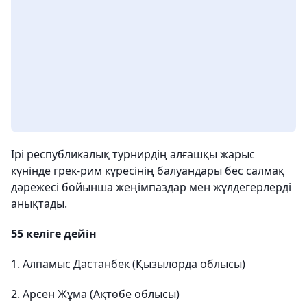
Ірі республикалық турнирдің алғашқы жарыс
күнінде грек-рим күресінің балуандары бес салмақ
дәрежесі бойынша жеңімпаздар мен жүлдегерлерді
анықтады.
55 келіге дейін
1. Алпамыс Дастанбек (Қызылорда облысы)
2. Арсен Жұма (Ақтөбе облысы)