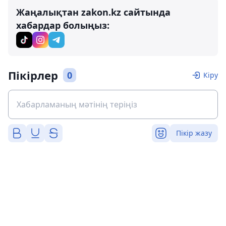
Жаңалықтан zakon.kz сайтында
хабардар болыңыз:
Пікірлер
0
Кіру
Пікір жазу