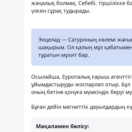
жаңалық болмақ. Себебі, тіршілікке 
үлкен сұрақ тудырады.
Энцелад — Сатурнның көлемі жағын
шақырым. Ол қалың мұз қабатымен
тұратын мұхит бар.
Осылайша, Еуропалық ғарыш агенттіг
ұйымдастыруды жоспарлап отыр. Бұл м
оның бетіне қонуға мүмкіндік беруі мү
Бұған дейін магниттік дауылдардың к
Мақаламен бөлісу: