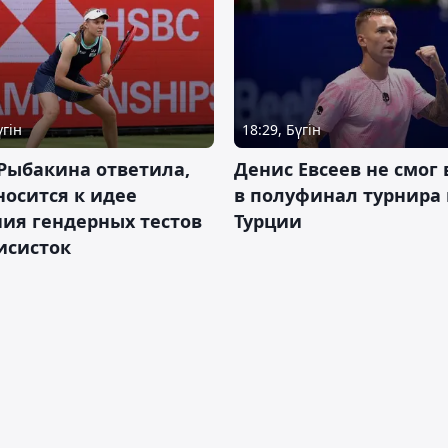
үгін
18:29, Бүгін
Рыбакина ответила,
Денис Евсеев не смог
носится к идее
в полуфинал турнира 
ия гендерных тестов
Турции
исисток