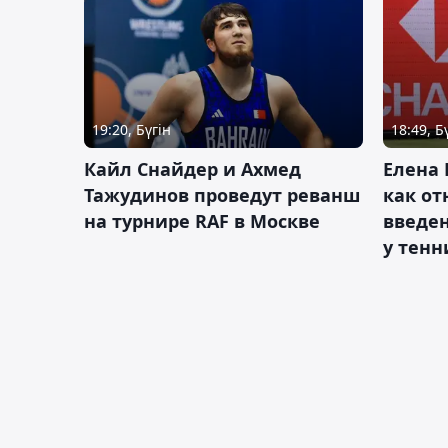
19:20, Бүгін
18:49, Б
Кайл Снайдер и Ахмед
Елена 
Тажудинов проведут реванш
как от
на турнире RAF в Москве
введен
у тенн