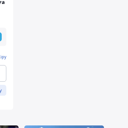
ға
Кіру
у