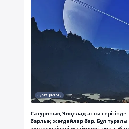
Сурет: pixabay
Сатурнның Энцелад атты серігінде 
барлық жағдайлар бар. Бұл туралы 
зерттеушілері мәлімдеді, деп хаба