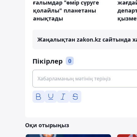
ғалымдар "өмір сүруге
жағда
қолайлы" планетаны
депар
анықтады
қызмет
Жаңалықтан zakon.kz сайтында х
Пікірлер
0
Оқи отырыңыз