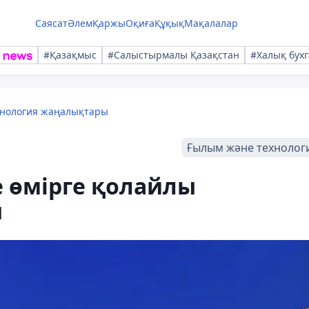
Саясат
Әлем
Қаржы
Оқиға
Құқық
Мақалалар
#Қазақмыс
#Салыстырмалы Қазақстан
#Халық бухг
хнология жаңалықтары
Ғылым және технолог
е өмірге қолайлы
ы