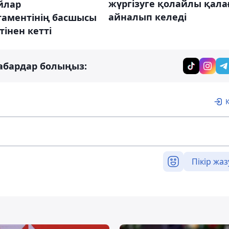
жүргізуге қолайлы қала
йлар
айналып келеді
таментінің басшысы
інен кетті
абардар болыңыз:
Пікір жаз