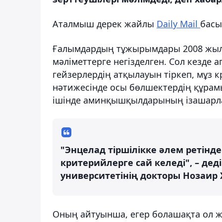
Аталмыш дерек жайлы
Daily Mail
басы
Ғалымдардың тұжырымдары 2008 жылы
мәліметтерге негізделген. Сол кезде 
гейзерлердің атқылауын тіркеп, мұз 
нәтижесінде осы бөлшектердің құрам
ішінде аминқышқылдарының ізашарл
"Энцелад тіршілікке әлем ретінд
критерийлерге сай келеді", – дед
университетінің докторы Нозаир
Оның айтуынша, егер болашақта ол жақ