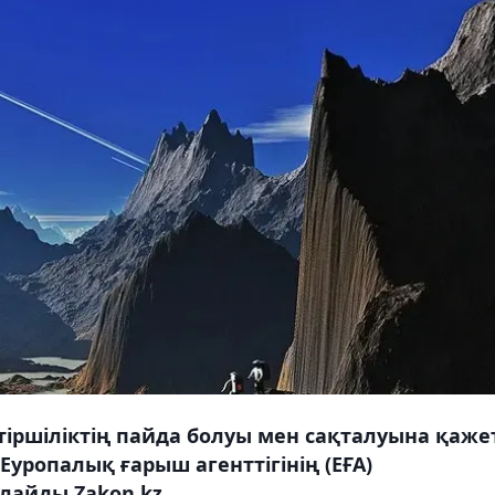
тіршіліктің пайда болуы мен сақталуына қаже
Еуропалық ғарыш агенттігінің (ЕҒА)
рлайды Zakon.kz.