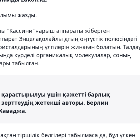
лымы жазды.
 "Кассини" ғарыш аппараты жіберген
аппарат Энцелақолайлы дтың оңтүстік полюсіндегі
кристалдарының үлгілерін жинаған болатын. Талда
ында күрделі органикалық молекулалар, соның
ары табылған.
е қарастырылуы үшін қажетті барлық
і зерттеудің жетекші авторы, Берлин
 Хаваджа.
тан тіршілік белгілері табылмаса да, бұл үлкен