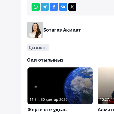
Ботагөз Ақиқат
Қызықты
Оқи отырыңыз
11:34, 30 қаңтар 2026
10:27, 
Жерге өте ұқсас:
Алмат