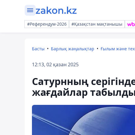
#Референдум-2026
#Қазақстан мақтанышы
Басты
Барлық жаңалықтар
Ғылым және те
12:13, 02 қазан 2025
Сатурнның серігінд
жағдайлар табылд