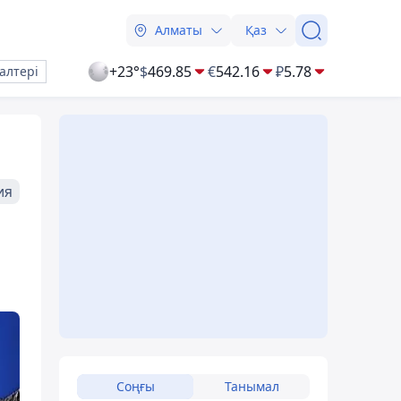
Алматы
Қаз
+23°
$
469.85
€
542.16
₽
5.78
алтері
ия
Соңғы
Танымал