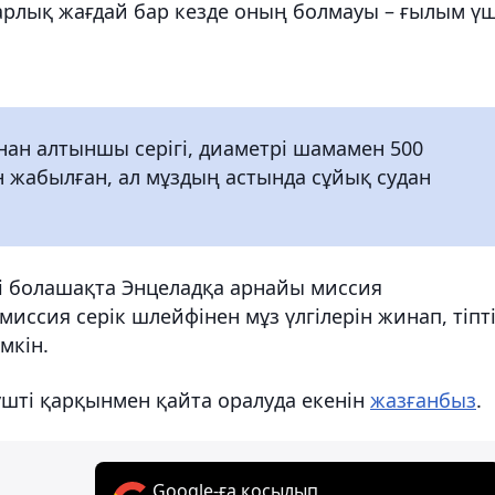
барлық жағдай бар кезде оның болмауы – ғылым үш
ан алтыншы серігі, диаметрі шамамен 500
 жабылған, ал мұздың астында сұйық судан
і болашақта Энцеладқа арнайы миссия
иссия серік шлейфінен мұз үлгілерін жинап, тіпт
мкін.
үшті қарқынмен қайта оралуда екенін
жазғанбыз
.
Google-ға қосылып,