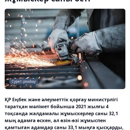
Сурет: pixabay
ҚР Еңбек және әлеуметтік қорғау министрлігі
таратқан мәлімет бойынша 2021 жылғы 4
тоқсанда жалдамалы жұмыскерлер саны 32,1
мың адамға өскен, ал өзін-өзі жұмыспен
қамтыған адамдар саны 33,1 мыңға қысқарды,