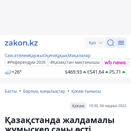
Қаз
Саясат
Әлем
Қаржы
Оқиға
Құқық
Мақалалар
#Референдум-2026
#Қазақстан мақтанышы
+26°
$
469.93
€
541.64
₽
5.71
Басты
Барлық жаңалықтар
Қоғам тынысы
Қоғам
10:30, 04 наурыз 2022
Қазақстанда жалдамалы
жұмыскер саны өсті