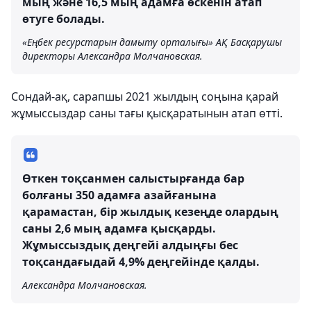
мың және 16,5 мың адамға өскенін атап
өтуге болады.
«Еңбек ресурстарын дамыту орталығы» АҚ Басқарушы
директоры Александра Молчановская.
Сондай-ақ, сарапшы 2021 жылдың соңына қарай
жұмыссыздар саны тағы қысқаратынын атап өтті.
Өткен тоқсанмен салыстырғанда бар
болғаны 350 адамға азайғанына
қарамастан, бір жылдық кезеңде олардың
саны 2,6 мың адамға қысқарды.
Жұмыссыздық деңгейі алдыңғы бес
тоқсандағыдай 4,9% деңгейінде қалды.
Александра Молчановская.