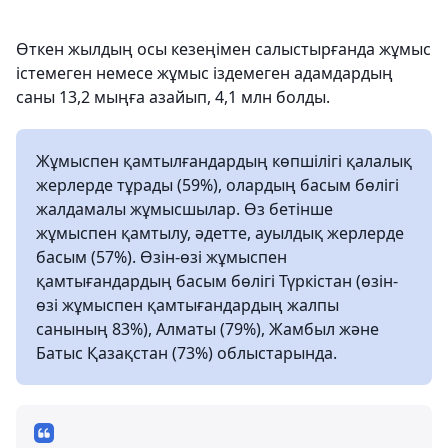
Өткен жылдың осы кезеңімен салыстырғанда жұмыс
істемеген немесе жұмыс іздемеген адамдардың
саны 13,2 мыңға азайып, 4,1 млн болды.
Жұмыспен қамтылғандардың көпшілігі қалалық
жерлерде тұрады (59%), олардың басым бөлігі
жалдамалы жұмысшылар. Өз бетінше
жұмыспен қамтылу, әдетте, ауылдық жерлерде
басым (57%). Өзін-өзі жұмыспен
қамтығандардың басым бөлігі Түркістан (өзін-
өзі жұмыспен қамтығандардың жалпы
санының 83%), Алматы (79%), Жамбыл және
Батыс Қазақстан (73%) облыстарында.