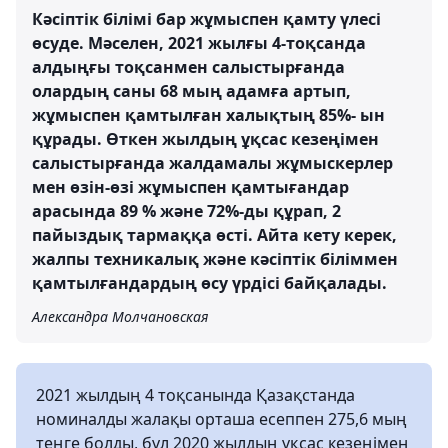
Кәсіптік білімі бар жұмыспен қамту үлесі
өсуде. Мәселен, 2021 жылғы 4-тоқсанда
алдыңғы тоқсанмен салыстырғанда
олардың саны 68 мың адамға артып,
жұмыспен қамтылған халықтың 85%- ын
құрады. Өткен жылдың ұқсас кезеңімен
салыстырғанда жалдамалы жұмыскерлер
мен өзін-өзі жұмыспен қамтығандар
арасында 89 % және 72%-ды құрап, 2
пайыздық тармаққа өсті. Айта кету керек,
жалпы техникалық және кәсіптік біліммен
қамтылғандардың өсу үрдісі байқалады.
Александра Молчановская
2021 жылдың 4 тоқсанында Қазақстанда
номиналды жалақы орташа есеппен 275,6 мың
теңге болды, бұл 2020 жылдың ұқсас кезеңімен