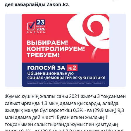
деп хабарлайды Zakon.kz.
Жұмыс күшінің жалпы саны 2021 жылғы 3 тоқсанмен
салыстырғанда 1,3 мың адамға қысқарды, алайда
жылдық мәнде бұл көрсеткіш 0,3% - ға (29,9 мың) 9,3
млн адамға дейін өсті. Бұған өткен жылдың 1
тоқсанымен салыстырғанда жұмыспен қамтудың