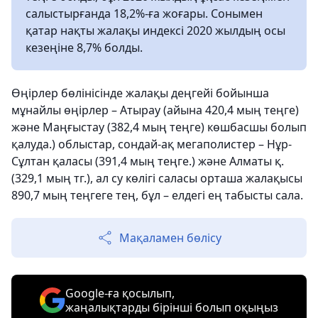
салыстырғанда 18,2%-ға жоғары. Сонымен
қатар нақты жалақы индексі 2020 жылдың осы
кезеңіне 8,7% болды.
Өңірлер бөлінісінде жалақы деңгейі бойынша
мұнайлы өңірлер – Атырау (айына 420,4 мың теңге)
және Маңғыстау (382,4 мың теңге) көшбасшы болып
қалуда.) облыстар, сондай-ақ мегаполистер – Нұр-
Сұлтан қаласы (391,4 мың теңге.) және Алматы қ.
(329,1 мың тг.), ал су көлігі саласы орташа жалақысы
890,7 мың теңгеге тең, бұл – елдегі ең табысты сала.
Мақаламен бөлісу
Google-ға қосылып,
жаңалықтарды бірінші болып оқыңыз