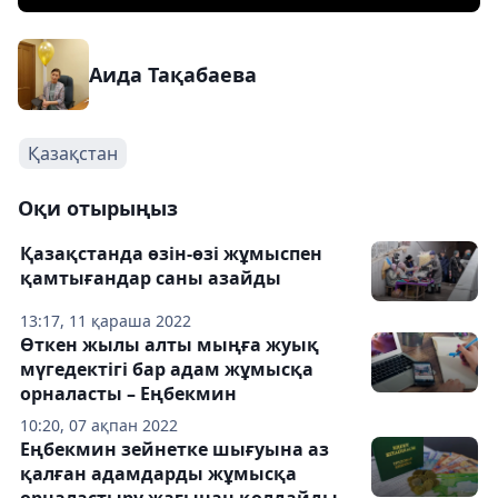
Аида Тақабаева
Қазақстан
Оқи отырыңыз
Қазақстанда өзін-өзі жұмыспен
қамтығандар саны азайды
13:17, 11 қараша 2022
Өткен жылы алты мыңға жуық
мүгедектігі бар адам жұмысқа
орналасты – Еңбекмин
10:20, 07 ақпан 2022
Еңбекмин зейнетке шығуына аз
қалған адамдарды жұмысқа