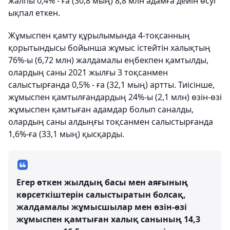
жалпы 0,4% - ға (30,8 мың) 8,8 млн адамға дейін өсуі
ықпал еткен.
Жұмыспен қамту құрылымында 4-тоқсанның
қорытындысы бойынша жұмыс істейтін халықтың
76%-ы (6,72 млн) жалдамалы еңбекпен қамтылды,
олардың саны 2021 жылғы 3 тоқсанмен
салыстырғанда 0,5% - ға (32,1 мың) артты. Тиісінше,
жұмыспен қамтылғандардың 24%-ы (2,1 млн) өзін-өзі
жұмыспен қамтыған адамдар болып саналды,
олардың саны алдыңғы тоқсанмен салыстырғанда
1,6%-ға (33,1 мың) қысқарды.
Егер өткен жылдың басы мен аяғының
көрсеткіштерін салыстыратын болсақ,
жалдамалы жұмысшылар мен өзін-өзі
жұмыспен қамтыған халық санының 14,3