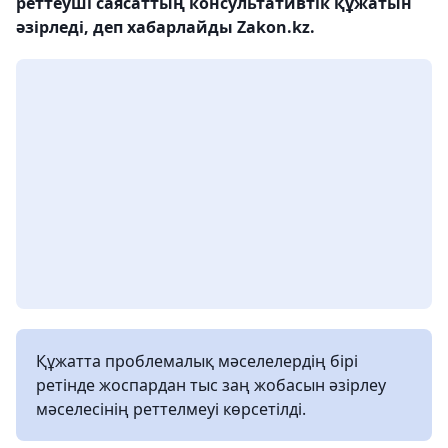
реттеуші саясаттың консультативтік құжатын
әзірледі, деп хабарлайды Zakon.kz.
Құжатта проблемалық мәселелердің бірі
ретінде жоспардан тыс заң жобасын әзірлеу
мәселесінің реттелмеуі көрсетілді.