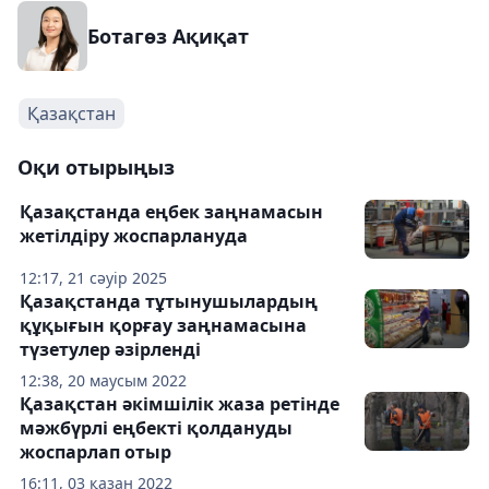
Ботагөз Ақиқат
Қазақстан
Оқи отырыңыз
Қазақстанда еңбек заңнамасын
жетілдіру жоспарлануда
12:17, 21 сәуір 2025
Қазақстанда тұтынушылардың
құқығын қорғау заңнамасына
түзетулер әзірленді
12:38, 20 маусым 2022
Қазақстан әкімшілік жаза ретінде
мәжбүрлі еңбекті қолдануды
жоспарлап отыр
16:11, 03 қазан 2022