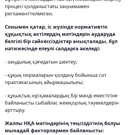
процесі қолданыстағы заңнамамен
регламенттелмеген.
Сонымен қатар, іс жүзінде нормативтік
құқықтық актілердің мәтіндерін аударуда
белгілі бір сәйкессіздіктер анықталады, бұл
нәтижесінде елеулі салдарға әкеледі:
- заңдылық қағидатын шектеу;
- құқық нормаларын қолдану бойынша сот
практикасының айырмашылығы;
- құқықтық нұсқамалардың бір мәнді еместігіне
байланысты сыбайлас жемқорлық тәуекелдерін
арттыру.
Жалпы НҚА мәтіндерінің теңсіздігінің болуы
мынадай факторлармен байланысты: