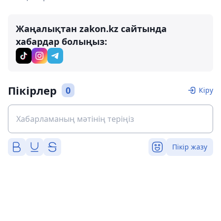
Жаңалықтан zakon.kz сайтында
хабардар болыңыз:
Пікірлер
0
Кіру
Пікір жазу