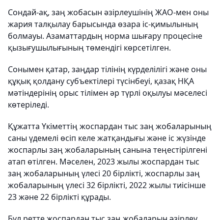
Сондай-ақ, заң жобасын әзірлеушінің ЖАО-мен оны
жария талқылау барысында өзара іс-қимылының
болмауы. Азаматтардың норма шығару процесіне
қызығушылығының төмендігі көрсетілген.
Сонымен қатар, заңдар тілінің күрделілігі және оны
құқық қолдану субъектілері түсінбеуі, қазақ НҚА
мәтіндерінің орыс тілімен әр түрлі оқылуы мәселесі
көтеріледі.
Құжатта Үкіметтің жоспардан тыс заң жобаларының
саны үдемелі өсіп келе жатқандығы және іс жүзінде
жоспарлы заң жобаларының санына теңестірілгені
атап өтілген. Мәселен, 2023 жылы жоспардан тыс
заң жобаларының үлесі 20 бірлікті, жоспарлы заң
жобаларының үлесі 32 бірлікті, 2022 жылы тиісінше
23 және 22 бірлікті құрады.
Бұл ретте жоспардан тыс заң жобаларын әзірлеу