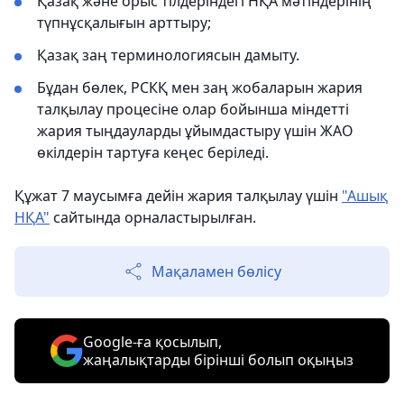
Қазақ және орыс тілдеріндегі НҚА мәтіндерінің
түпнұсқалығын арттыру;
Қазақ заң терминологиясын дамыту.
Бұдан бөлек, РСКҚ мен заң жобаларын жария
талқылау процесіне олар бойынша міндетті
жария тыңдауларды ұйымдастыру үшін ЖАО
өкілдерін тартуға кеңес беріледі.
Құжат 7 маусымға дейін жария талқылау үшін
"Ашық
НҚА"
сайтында орналастырылған.
Мақаламен бөлісу
Google-ға қосылып,
жаңалықтарды бірінші болып оқыңыз