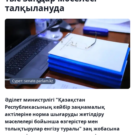
талқылануда
Сурет: senate.parlam.kz
Әділет министрлігі "Қазақстан
Республикасының кейбір заңнамалық
актілеріне норма шығаруды жетілдіру
мәселелері бойынша өзгерістер мен
толықтырулар енгізу туралы" заң жобасына