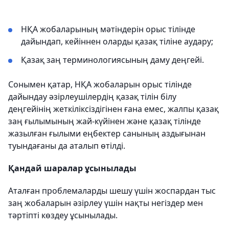
НҚА жобаларының мәтіндерін орыс тілінде
дайындап, кейіннен оларды қазақ тіліне аудару;
Қазақ заң терминологиясының даму деңгейі.
Сонымен қатар, НҚА жобаларын орыс тілінде
дайындау әзірлеушілердің қазақ тілін білу
деңгейінің жеткіліксіздігінен ғана емес, жалпы қазақ
заң ғылымының жай-күйінен және қазақ тілінде
жазылған ғылыми еңбектер санының аздығынан
туындағаны да аталып өтілді.
Қандай шаралар ұсынылады
Аталған проблемаларды шешу үшін жоспардан тыс
заң жобаларын әзірлеу үшін нақты негіздер мен
тәртіпті көздеу ұсынылады.