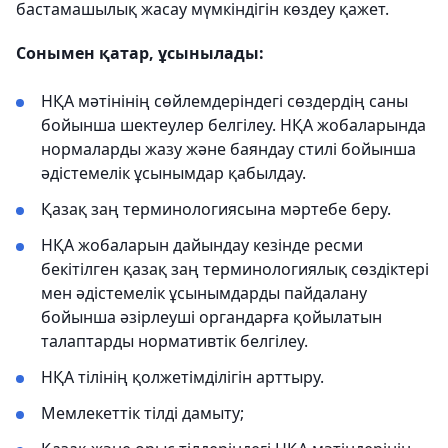
бастамашылық жасау мүмкіндігін көздеу қажет.
Сонымен қатар, ұсынылады:
НҚА мәтінінің сөйлемдеріндегі сөздердің саны
бойынша шектеулер белгілеу. НҚА жобаларында
нормаларды жазу және баяндау стилі бойынша
әдістемелік ұсынымдар қабылдау.
Қазақ заң терминологиясына мәртебе беру.
НҚА жобаларын дайындау кезінде ресми
бекітілген қазақ заң терминологиялық сөздіктері
мен әдістемелік ұсынымдарды пайдалану
бойынша әзірлеуші органдарға қойылатын
талаптарды нормативтік белгілеу.
НҚА тілінің қолжетімділігін арттыру.
Мемлекеттік тілді дамыту;