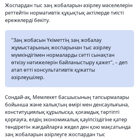
Жоспардан тыс заң жобаларын әзірлеу мәселелерін
реттейтін нормативтік құқықтық актілерде тиісті
ережелерді бекіту.
"Заң жобасын Үкіметтің заң жобалау
жұмыстарының жоспарынан тыс әзірлеу
мүмкіндігімен нормаларды сәтті сынақтан
өткізу нәтижелерін байланыстыру қажет", – деп
атап өтті консультативтік құжатты
әзірлеушілер.
Сондай-ақ, Мемлекет басшысының тапсырмалары
бойынша және халықтың өмірі мен денсаулығына,
конституциялық құрылысқа, қоғамдық тәртіпті
қорғауға, елдің экономикалық қауіпсіздігіне қатер
төндіретін жағдайларға жедел ден қою мақсатында
заң жобаларын әзірлеуге жоспардан тыс