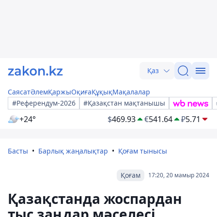
Қаз
Саясат
Әлем
Қаржы
Оқиға
Құқық
Мақалалар
#Референдум-2026
#Қазақстан мақтанышы
+24°
$
469.93
€
541.64
₽
5.71
Басты
Барлық жаңалықтар
Қоғам тынысы
Қоғам
17:20, 20 мамыр 2024
Қазақстанда жоспардан
тыс заңдар мәселесі