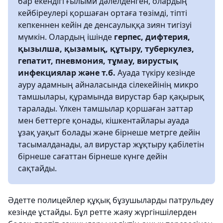
бар екендігі ғылыми дәлелденген, олардың
кейбіреулері қоршаған ортаға төзімді, тіпті
кепкеннен кейін де денсаулыққа зиян тигізуі
мүмкін. Олардың ішінде
герпес, дифтерия,
қызылша, қызамық, құтыру, туберкулез,
гепатит, пневмония, тұмау, вирустық
инфекциялар және т.б.
Ауада түкіру кезінде
ауру адамның айналасында сілекейінің микро
тамшылары, құрамында вирустар бар қақырық
таралады. Үлкен тамшылар қоршаған заттар
мен беттерге қонады, кішкентайлары ауада
ұзақ уақыт болады және бірнеше метрге дейін
тасымалданады, ал вирустар жұқтыру қабілетін
бірнеше сағаттан бірнеше күнге дейін
сақтайды.
Әдетте полицейлер құқық бұзушыларды патрульдеу
кезінде ұстайды. Бұл ретте жаяу жүргіншілерден