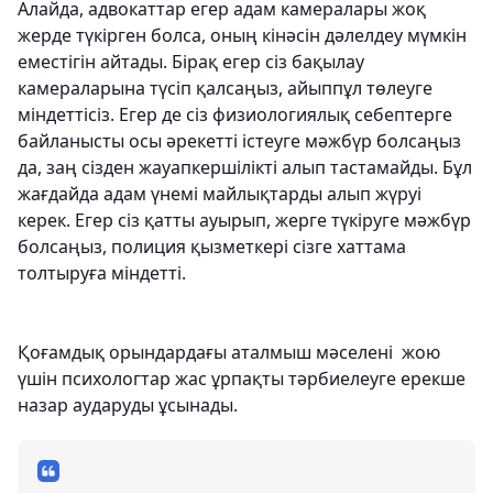
Алайда, адвокаттар егер адам камералары жоқ
жерде түкірген болса, оның кінәсін дәлелдеу мүмкін
еместігін айтады. Бірақ егер сіз бақылау
камераларына түсіп қалсаңыз, айыппұл төлеуге
міндеттісіз. Егер де сіз физиологиялық себептерге
байланысты осы әрекетті істеуге мәжбүр болсаңыз
да, заң сізден жауапкершілікті алып тастамайды. Бұл
жағдайда адам үнемі майлықтарды алып жүруі
керек. Егер сіз қатты ауырып, жерге түкіруге мәжбүр
болсаңыз, полиция қызметкері сізге хаттама
толтыруға міндетті.
Қоғамдық орындардағы аталмыш мәселені жою
үшін психологтар жас ұрпақты тәрбиелеуге ерекше
назар аударуды ұсынады.