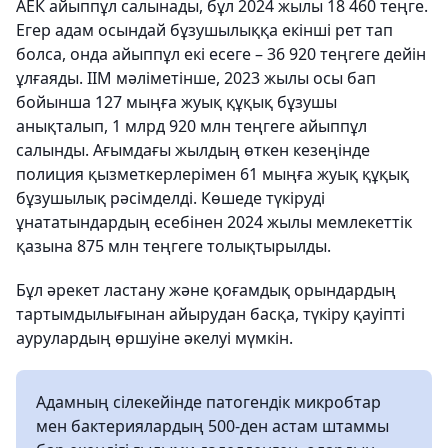
АЕК айыппұл салынады, бұл 2024 жылы 18 460 теңге.
Егер адам осындай бұзушылыққа екінші рет тап
болса, онда айыппұл екі есеге – 36 920 теңгеге дейін
ұлғаяды. ІІМ мәліметінше, 2023 жылы осы бап
бойынша 127 мыңға жуық құқық бұзушы
анықталып, 1 млрд 920 млн теңгеге айыппұл
салынды. Ағымдағы жылдың өткен кезеңінде
полиция қызметкерлерімен 61 мыңға жуық құқық
бұзушылық рәсімделді. Көшеде түкіруді
ұнататындардың есебінен 2024 жылы мемлекеттік
қазына 875 млн теңгеге толықтырылды.
Бұл әрекет ластану және қоғамдық орындардың
тартымдылығынан айырудан басқа, түкіру қауіпті
аурулардың өршуіне әкелуі мүмкін.
Адамның сілекейінде патогендік микробтар
мен бактериялардың 500-ден астам штаммы