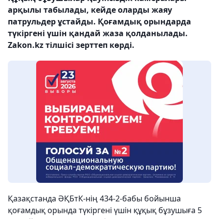
арқылы табылады, кейде оларды жаяу
патрульдер ұстайды. Қоғамдық орындарда
түкіргені үшін қандай жаза қолданылады.
Zakon.kz тілшісі зерттеп көрді.
Қазақстанда ӘҚБтК-нің 434-2-бабы бойынша
қоғамдық орында түкіргені үшін құқық бұзушыға 5