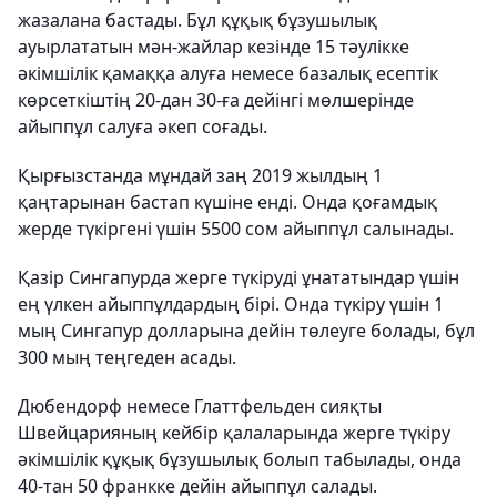
жазалана бастады. Бұл құқық бұзушылық
ауырлататын мән-жайлар кезінде 15 тәулікке
әкімшілік қамаққа алуға немесе базалық есептік
көрсеткіштің 20-дан 30-ға дейінгі мөлшерінде
айыппұл салуға әкеп соғады.
Қырғызстанда мұндай заң 2019 жылдың 1
қаңтарынан бастап күшіне енді. Онда қоғамдық
жерде түкіргені үшін 5500 сом айыппұл салынады.
Қазір Сингапурда жерге түкіруді ұнататындар үшін
ең үлкен айыппұлдардың бірі. Онда түкіру үшін 1
мың Сингапур долларына дейін төлеуге болады, бұл
300 мың теңгеден асады.
Дюбендорф немесе Глаттфельден сияқты
Швейцарияның кейбір қалаларында жерге түкіру
әкімшілік құқық бұзушылық болып табылады, онда
40-тан 50 франкке дейін айыппұл салады.