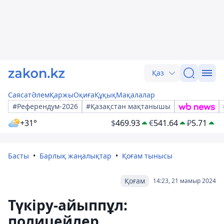
Қаз
Саясат
Әлем
Қаржы
Оқиға
Құқық
Мақалалар
#Референдум-2026
#Қазақстан мақтанышы
+31°
$
469.93
€
541.64
₽
5.71
Басты
Барлық жаңалықтар
Қоғам тынысы
Қоғам
14:23, 21 мамыр 2024
Түкіру-айыппұл:
полицейлер