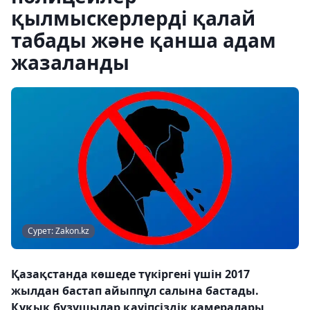
қылмыскерлерді қалай
табады және қанша адам
жазаланды
Сурет: Zakon.kz
Қазақстанда көшеде түкіргені үшін 2017
жылдан бастап айыппұл салына бастады.
Құқық бұзушылар қауіпсіздік камералары