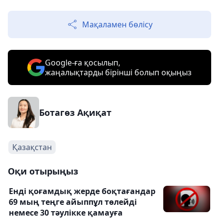
Мақаламен бөлісу
Google-ға қосылып,
жаңалықтарды бірінші болып оқыңыз
Ботагөз Ақиқат
Қазақстан
Оқи отырыңыз
Енді қоғамдық жерде боқтағандар
69 мың теңге айыппұл төлейді
немесе 30 тәулікке қамауға