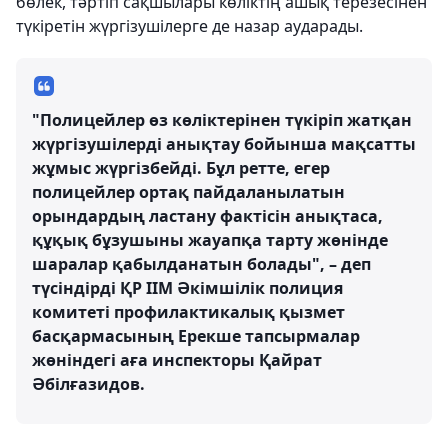
бөлек, тәртіп сақшылары көліктің ашық терезесінен
түкіретін жүргізушілерге де назар аударады.
"Полицейлер өз көліктерінен түкіріп жатқан
жүргізушілерді анықтау бойынша мақсатты
жұмыс жүргізбейді. Бұл ретте, егер
полицейлер ортақ пайдаланылатын
орындардың ластану фактісін анықтаса,
құқық бұзушыны жауапқа тарту жөнінде
шаралар қабылданатын болады", – деп
түсіндірді ҚР ІІМ Әкімшілік полиция
комитеті профилактикалық қызмет
басқармасының Ерекше тапсырмалар
жөніндегі аға инспекторы Қайрат
Әбілғазидов.