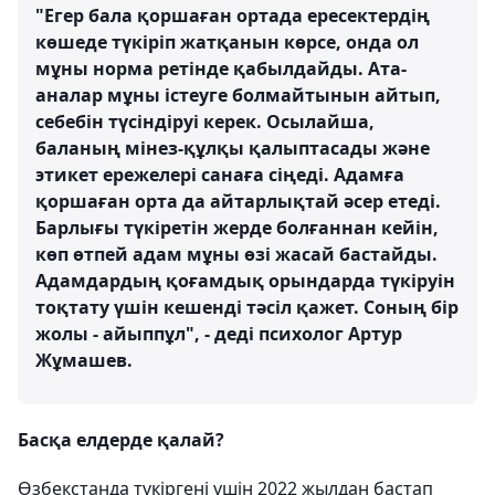
"Егер бала қоршаған ортада ересектердің
көшеде түкіріп жатқанын көрсе, онда ол
мұны норма ретінде қабылдайды. Ата-
аналар мұны істеуге болмайтынын айтып,
себебін түсіндіруі керек. Осылайша,
баланың мінез-құлқы қалыптасады және
этикет ережелері санаға сіңеді. Адамға
қоршаған орта да айтарлықтай әсер етеді.
Барлығы түкіретін жерде болғаннан кейін,
көп өтпей адам мұны өзі жасай бастайды.
Адамдардың қоғамдық орындарда түкіруін
тоқтату үшін кешенді тәсіл қажет. Соның бір
жолы - айыппұл", - деді психолог Артур
Жұмашев.
Басқа елдерде қалай?
Өзбекстанда түкіргені үшін 2022 жылдан бастап