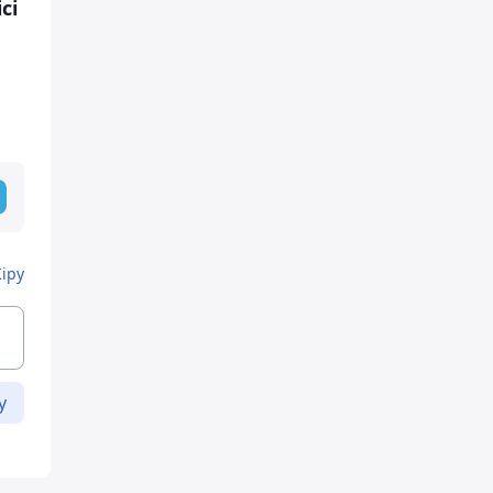
сі
Кіру
у