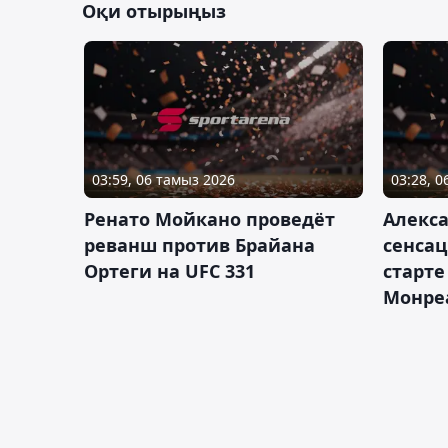
Оқи отырыңыз
03:59, 06 тамыз 2026
03:28, 
Ренато Мойкано проведёт
Алекса
реванш против Брайана
сенсац
Ортеги на UFC 331
старте
Монре