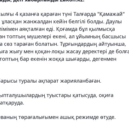
ылғы 4 қазанға қараған түні Талғарда "Қамажай"
 ұласқан жанжалдан кейін белгілі болды. Даулы
імімен аяқталған еді. Қоғамда бұл қылмысқа
қан топтың мүшелері екені, ал ұйымның басшысы
а сөз тараған болатын. Тұрғындардың айтуынша,
ыға жығу мен қоқан-лоқы жасау деректері де болғ
й топтың бар екенін жоққа шығарды, дегенмен
ң барысы туралы ақпарат жарияланбаған.
йыпталушылардың туыстары қатысуда, оқиға
атқаруда.
абаеваның төрағалығымен ашық режимде өтуде.