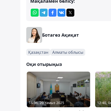
Мақаламен бөлісу:
Ботагөз Ақиқат
Қазақстан
Алматы облысы
Оқи отырыңыз
16:36, 20 тамыз 2025
12:40, 