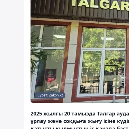
Сурет: Zakon.kz
2025 жылғы 20 тамызда Талғар ау
ұрлау және соққыға жығу ісіне күд
қатысты қылмыстық іс қарала баст