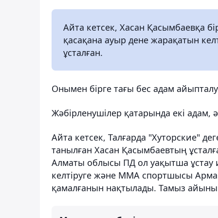
Айта кетсек, Хасан Қасымбаевқа б
қасақана ауыр дене жарақатын кел
ұсталған.
Онымен бірге тағы бес адам айыпта
Жәбірленушілер қатарында екі адам, ә
Айта кетсек, Талғарда "Хуторские" д
танылған Хасан Қасымбаевтың ұсталға
Алматы облысы ПД ол уақытша ұстау 
келтіруге және ММА спортшысы Арман
қамалғанын нақтылады. Тамыз айының