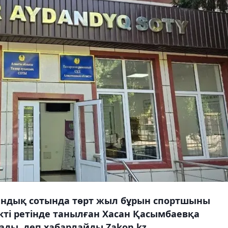
дандық сотында төрт жыл бұрын спортшыны
ікті ретінде танылған Хасан Қасымбаевқа
ады, деп хабарлайды Zakon.kz.