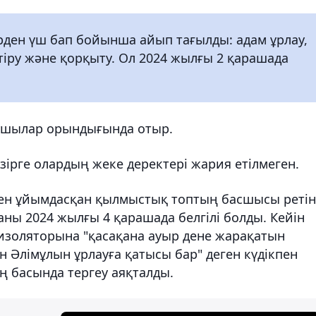
ірден үш бап бойынша айып тағылды: адам ұрлау,
тіру және қорқыту. Ол 2024 жылғы 2 қарашада
лушылар орындығында отыр.
зірге олардың жеке деректері жария етілмеген.
еген ұйымдасқан қылмыстық топтың басшысы реті
ны 2024 жылғы 4 қарашада белгілі болды. Кейін
изоляторына "қасақана ауыр дене жарақатын
 Әлімұлын ұрлауға қатысы бар" деген күдікпен
 басында тергеу аяқталды.