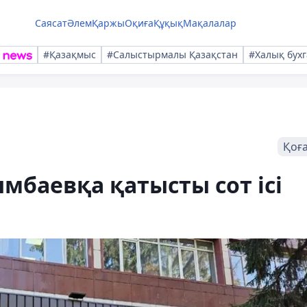
Саясат
Әлем
Қаржы
Оқиға
Құқық
Мақалалар
#Қазақмыс
#Салыстырмалы Қазақстан
#Халық бухг
Қоғ
мбаевқа қатысты сот ісі