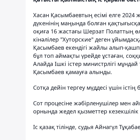
Хасан Қасымбаевтың есімі елге 2024 ж
дүкенінің маңында болған қақтығысқа
оқиға 16 жастағы Шерзат Полаттың өл
кінәлілер "Хуторские" деген ұйымдас
Қасымбаев екендігі жайлы алып-қашп
бұл топ аймақты үрейде ұстаған, соққ
Алайда Ішкі істер министрлігі мұнда
Қасымбаев қамауға алынды.
Сотқа дейін тергеу мүддесі үшін істі
Сот процесіне жәбірленушілер мен а
орнында жедел қызметтер кезекшілік 
Іс қазақ тілінде, судья Айнагүл Тұқ