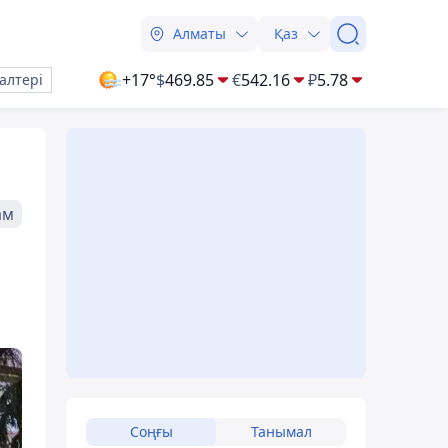
Алматы
Қаз
+17°
$
469.85
€
542.16
₽
5.78
алтері
ам
Соңғы
Танымал