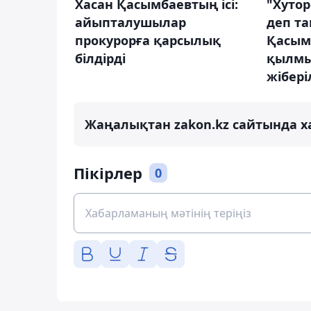
Хасан Қасымбаевтың ісі:
"Хутор
айыпталушылар
деп та
прокурорға қарсылық
Қасым
білдірді
қылмыс
жібері
Жаңалықтан zakon.kz сайтында х
Пікірлер
0