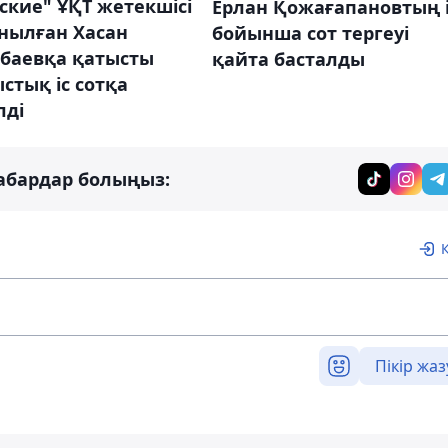
ские" ҰҚТ жетекшісі
Ерлан Қожағапановтың і
нылған Хасан
бойынша сот тергеуі
баевқа қатысты
қайта басталды
тық іс сотқа
лді
абардар болыңыз:
Пікір жаз