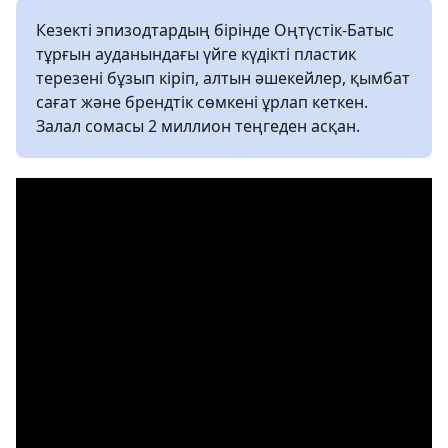
Кезекті эпизодтардың бірінде Оңтүстік-Батыс
тұрғын ауданындағы үйге күдікті пластик
терезені бұзып кіріп, алтын әшекейлер, қымбат
сағат және брендтік сөмкені ұрлап кеткен.
Залал сомасы 2 миллион теңгеден асқан.