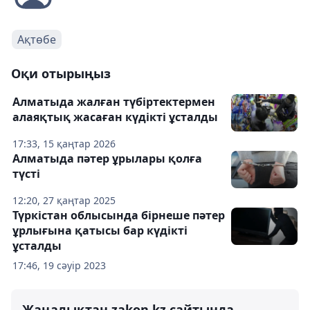
Ақтөбе
Оқи отырыңыз
Алматыда жалған түбіртектермен
алаяқтық жасаған күдікті ұсталды
17:33, 15 қаңтар 2026
Алматыда пәтер ұрылары қолға
түсті
12:20, 27 қаңтар 2025
Түркістан облысында бірнеше пәтер
ұрлығына қатысы бар күдікті
ұсталды
17:46, 19 сәуір 2023
Жаңалықтан zakon.kz сайтында