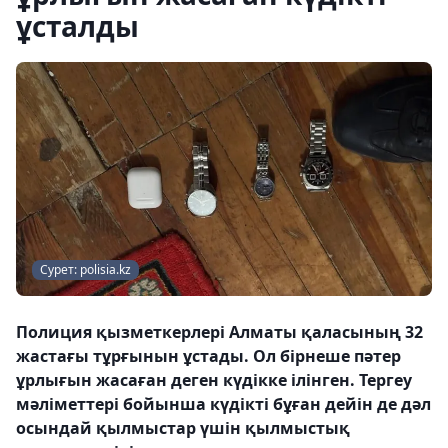
ұсталды
Сурет: polisia.kz
Полиция қызметкерлері Алматы қаласының 32
жастағы тұрғынын ұстады. Ол бірнеше пәтер
ұрлығын жасаған деген күдікке ілінген. Тергеу
мәліметтері бойынша күдікті бұған дейін де дәл
осындай қылмыстар үшін қылмыстық