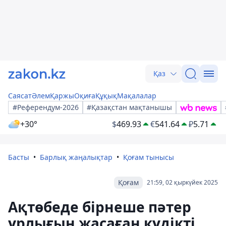
Қаз
Саясат
Әлем
Қаржы
Оқиға
Құқық
Мақалалар
#Референдум-2026
#Қазақстан мақтанышы
+30°
$
469.93
€
541.64
₽
5.71
Басты
Барлық жаңалықтар
Қоғам тынысы
Қоғам
21:59, 02 қыркүйек 2025
Ақтөбеде бірнеше пәтер
ұрлығын жасаған күдікті