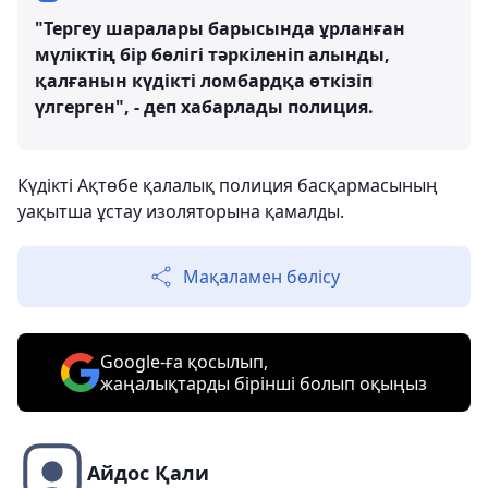
"Тергеу шаралары барысында ұрланған
мүліктің бір бөлігі тәркіленіп алынды,
қалғанын күдікті ломбардқа өткізіп
үлгерген", - деп хабарлады полиция.
Күдікті Ақтөбе қалалық полиция басқармасының
уақытша ұстау изоляторына қамалды.
Мақаламен бөлісу
Google-ға қосылып,
жаңалықтарды бірінші болып оқыңыз
Айдос Қали