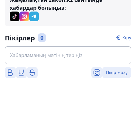
хабардар болыңыз:
Пікірлер
0
Кіру
Пікір жазу