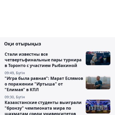
Оқи отырыңыз
Стали известны все
четвертьфинальные пары турнира
в Торонто с участием Рыбакиной
09:49, Бүгін
"Игра была равная": Марат Еслямов
о поражении "Иртыша" от
"Елимая" в КПЛ
09:30, Бүгін
Казахстанские студенты выиграли
"бронзу" чемпионата мира по
шахматам среди университетов