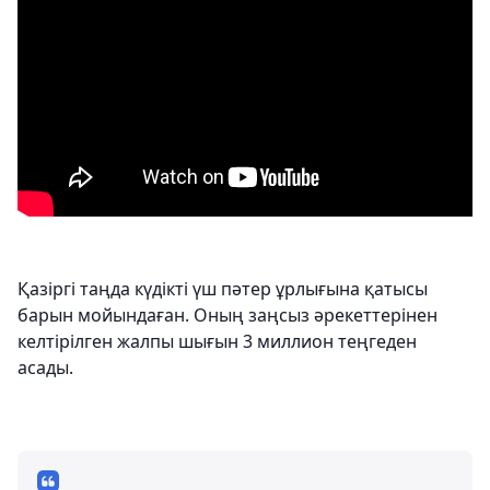
Қазіргі таңда күдікті үш пәтер ұрлығына қатысы
барын мойындаған. Оның заңсыз әрекеттерінен
келтірілген жалпы шығын 3 миллион теңгеден
асады.