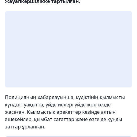
жауапкершілікке тартылған.
Полицияның хабарлауынша, күдіктінің қылмысты
күндізгі уақытта, үйде иелері үйде жоқ кезде
жасаған. Қылмыстық әрекеттер кезінде алтын
әшекейлер, қымбат сағаттар және өзге де құнды
заттар ұрланған.