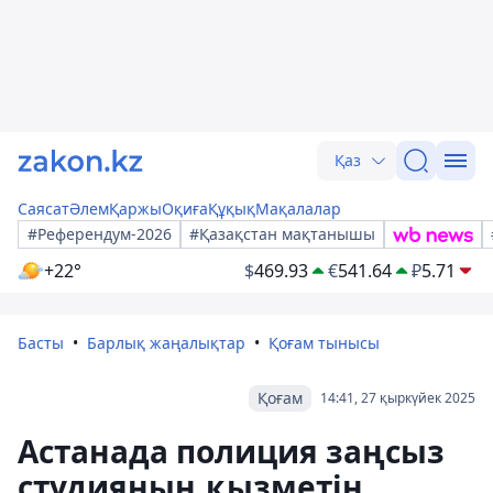
Қаз
Саясат
Әлем
Қаржы
Оқиға
Құқық
Мақалалар
#Референдум-2026
#Қазақстан мақтанышы
+22°
$
469.93
€
541.64
₽
5.71
Басты
Барлық жаңалықтар
Қоғам тынысы
Қоғам
14:41, 27 қыркүйек 2025
Астанада полиция заңсыз
студияның қызметін