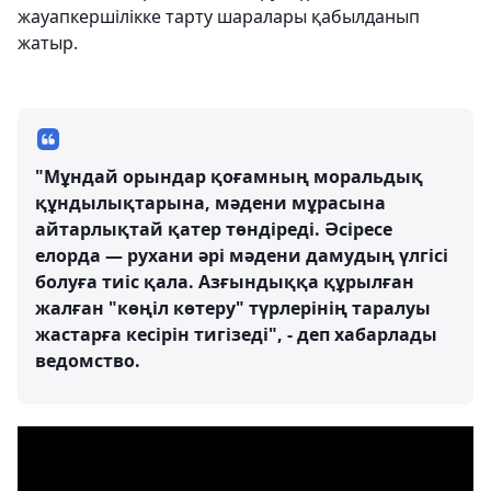
жауапкершілікке тарту шаралары қабылданып
жатыр.
"Мұндай орындар қоғамның моральдық
құндылықтарына, мәдени мұрасына
айтарлықтай қатер төндіреді. Әсіресе
елорда — рухани әрі мәдени дамудың үлгісі
болуға тиіс қала. Азғындыққа құрылған
жалған "көңіл көтеру" түрлерінің таралуы
жастарға кесірін тигізеді", - деп хабарлады
ведомство.