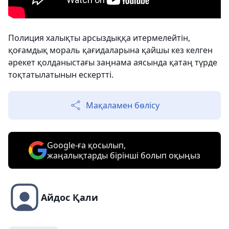
Полиция халықты арсыздыққа итермелейтін,
қоғамдық мораль қағидаларына қайшы кез келген
әрекет қолданыстағы заңнама аясында қатаң түрде
тоқтатылатынын ескертті.
Мақаламен бөлісу
Google-ға қосылып,
жаңалықтарды бірінші болып оқыңыз
Айдос Қали