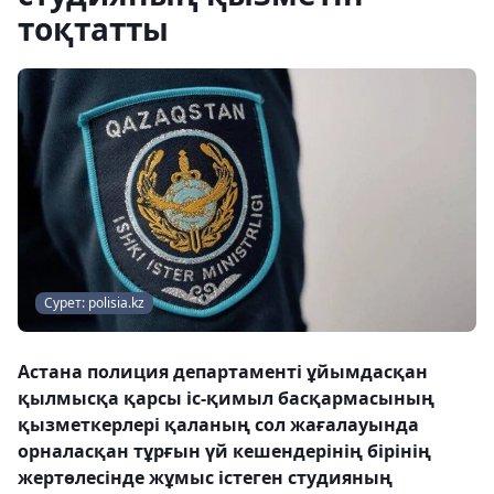
тоқтатты
Сурет: polisia.kz
Астана полиция департаменті ұйымдасқан
қылмысқа қарсы іс-қимыл басқармасының
қызметкерлері қаланың сол жағалауында
орналасқан тұрғын үй кешендерінің бірінің
жертөлесінде жұмыс істеген студияның