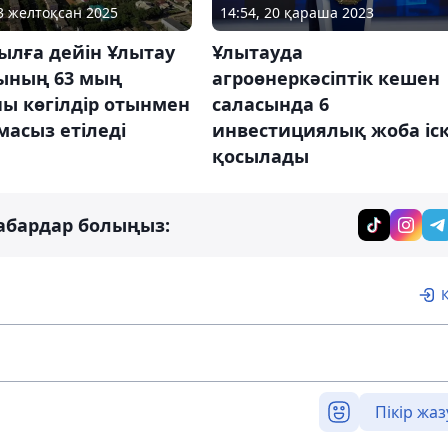
03 желтоқсан 2025
14:54, 20 қараша 2023
ылға дейін Ұлытау
Ұлытауда
ының 63 мың
агроөнеркәсіптік кешен
ы көгілдір отынмен
саласында 6
асыз етіледі
инвестициялық жоба іс
қосылады
абардар болыңыз:
Пікір жаз