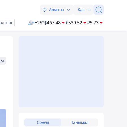
Алматы
Қаз
+25°
$
467.48
€
539.52
₽
5.73
алтері
ам
Соңғы
Танымал