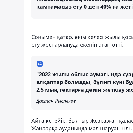
қамтамасыз ету 0-ден 40%-ға жетіп
Сонымен қатар, әкім келесі жылы қос
ету жоспарлануда екенін атап өтті.
"2022 жылы облыс аумағында суа
алқаптар болмады, бүгінгі күні б
2,5 мың гектарға дейін жеткізу ж
Дастан Рыспеков
Айта кетейік, былтыр Жезқазған қал
Жаңаарқа ауданында мал шаруашылығы