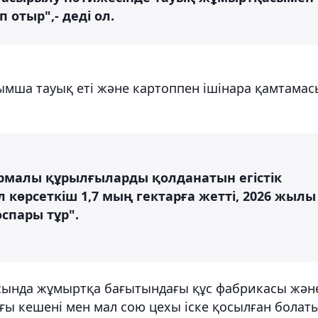
 отыр",- деді ол.
ымша тауық еті және картоппен ішінара қамтамас
рмалы құрылғыларды қолданатын егістік
ұл көрсеткіш 1,7 мың гектарға жетті, 2026 жылы
оспары тұр".
асында жұмыртқа бағытындағы құс фабрикасы жән
 кешені мен мал сою цехы іске қосылған болаты