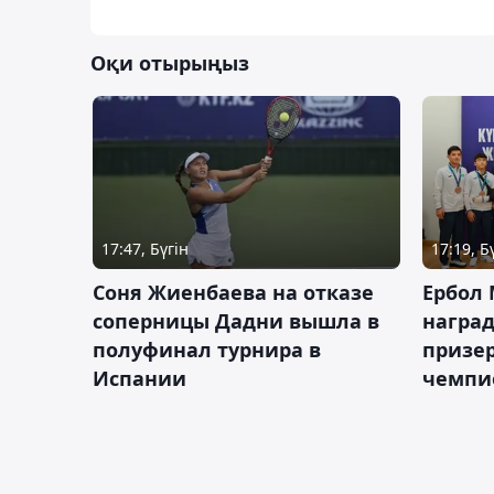
Оқи отырыңыз
17:47, Бүгін
17:19, Б
Соня Жиенбаева на отказе
Ербол
соперницы Дадни вышла в
награ
полуфинал турнира в
призе
Испании
чемпи