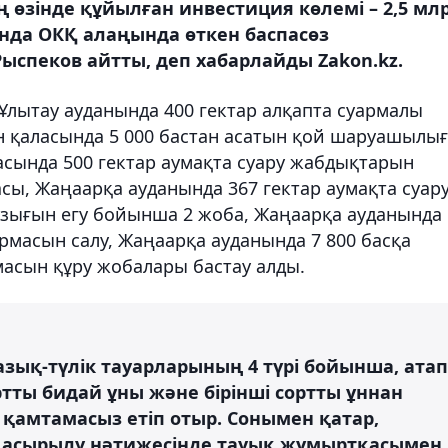
 өзінде құйылған инвестиция көлемі – 2,5 млр
санда ОКҚ алаңында өткен баспасөз
ыспеков айтты, деп хабарлайды Zakon.kz.
лытау ауданында 400 гектар алқапта суармалы
ан қаласында 5 000 бастан асатын қой шаруашылы
сында 500 гектар аумақта суару жабдықтарын
сы, ⁠Жаңаарқа ауданында 367 гектар аумақта суар
зығын егу бойынша 2 жоба, Жаңаарқа ауданында 
рмасын салу, Жаңаарқа ауданында 7 800 басқа
масын құру жобалары бастау алды.
 азық-түлік тауарларының 4 түрі бойынша, атап
ортты бидай ұны және бірінші сортты ұннан
 қамтамасыз етіп отыр. Сонымен қатар,
 асырылу нәтижесінде тауық жұмыртқасымен