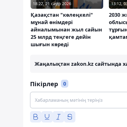
18:22, 21 сәуір 2026
13:12, 
Қазақстан "көлеңкелі"
2030 ж
мұнай өнімдері
облыс
айналымынан жыл сайын
тұрғын
25 млрд теңгеге дейін
қамтам
шығын көреді
Жаңалықтан zakon.kz сайтында х
Пікірлер
0