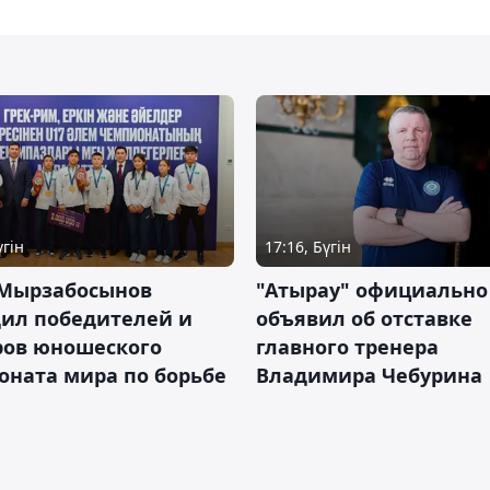
үгін
17:16, Бүгін
 Мырзабосынов
"Атырау" официально
дил победителей и
объявил об отставке
ров юношеского
главного тренера
оната мира по борьбе
Владимира Чебурина