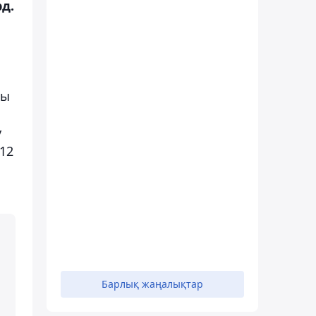
д.
ғы
у
12
Барлық жаңалықтар