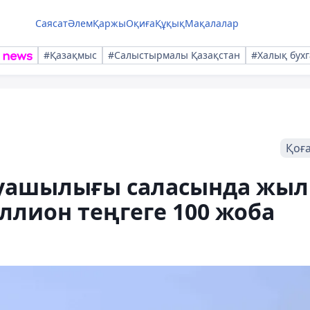
Саясат
Әлем
Қаржы
Оқиға
Құқық
Мақалалар
#Қазақмыс
#Салыстырмалы Қазақстан
#Халық бухг
Қоғ
руашылығы саласында жыл
иллион теңгеге 100 жоба