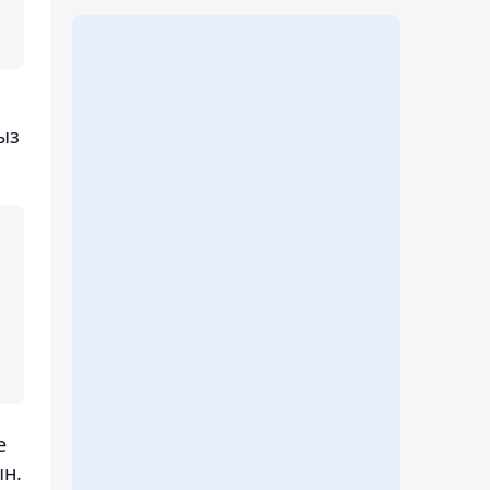
ыз
е
н.