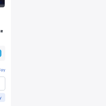
ке
Кіру
у