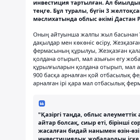
инвестиция тартылған. Ал биылдың
теңге. Бұл туралы, бүгін 3 желтоқ
мәслихатында облыс әкімі Дастан Р
Оның айтуынша жалпы жыл басынан Ұ
дақылдар мен көкөніс өсіру, Жезқазғ
фермасының құрылуы, Жезқазған қала
қолдана отырып, мал азығын егу жоба
құрылғыларын қолдана отырып, мал а
900 басқа арналған қой отбасылық фе
арналған ірі қара мал отбасылық фер
"Қазіргі таңда, облыс әлеуметтік
айтар болсақ, сиыр еті, бірінші с
жасалған бидай нанымен өзін-өзі
инвестициялық жобалардың іске