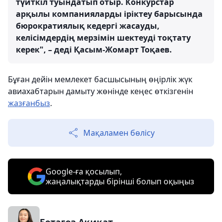
түйткіл туындатып отыр. Конкурстар
арқылы компанияларды іріктеу барысында
бюрократиялық кедергі жасауды,
келісімдердің мерзімін шектеуді тоқтату
керек", – деді Қасым-Жомарт Тоқаев.
Бұған дейін мемлекет басшысының өңірлік жүк
авиахабтарын дамыту жөнінде кеңес өткізгенін
жазғанбыз
.
Мақаламен бөлісу
Google-ға қосылып,
жаңалықтарды бірінші болып оқыңыз