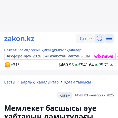
Қаз
Саясат
Әлем
Қаржы
Оқиға
Құқық
Мақалалар
#Референдум-2026
#Қазақстан мақтанышы
+31°
$
469.93
€
541.64
₽
5.71
Басты
Барлық жаңалықтар
Қоғам тынысы
Қоғам
14:48, 03 желтоқсан 2025
Мемлекет басшысы әуе
хабтарын дамытудағы