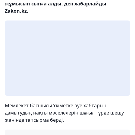
жұмысын сынға алды, деп хабарлайды
Zakon.kz.
Мемлекет басшысы Үкіметке әуе хабтарын
дамытудың нақты мәселелерін шұғыл түрде шешу
жөнінде тапсырма берді.