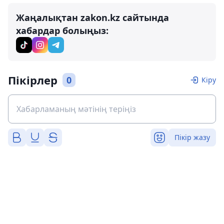
Жаңалықтан zakon.kz сайтында
хабардар болыңыз:
Пікірлер
0
Кіру
Пікір жазу