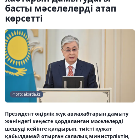
басты мәселелерді атап
көрсетті
Фото: akorda.kz
Президент өңірлік жүк авиахабтарын дамыту
жөніндегі кеңесте қордаланған мәселелерді
шешуді кейінге қалдырып, тиісті құжат
қабылдамай отырған салалық министрліктің