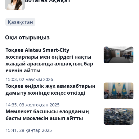
Ботагөз Ақиқат
Қазақстан
Оқи отырыңыз
Тоқаев Alatau Smart-City
жоспарлары мен өңірдегі нақты
жағдай арасында алшақтық бар
екенін айтты
15:03, 02 маусым 2026
Тоқаев өңірлік жүк авиахабтарын
дамыту жөнінде кеңес өткізді
14:35, 03 желтоқсан 2025
Мемлекет басшысы елорданың
басты мәселесін ашып айтты
15:41, 28 қаңтар 2025