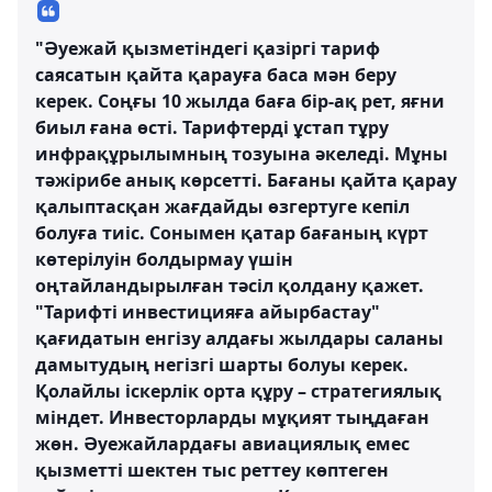
"Әуежай қызметіндегі қазіргі тариф
саясатын қайта қарауға баса мән беру
керек. Соңғы 10 жылда баға бір-ақ рет, яғни
биыл ғана өсті. Тарифтерді ұстап тұру
инфрақұрылымның тозуына әкеледі. Мұны
тәжірибе анық көрсетті. Бағаны қайта қарау
қалыптасқан жағдайды өзгертуге кепіл
болуға тиіс. Сонымен қатар бағаның күрт
көтерілуін болдырмау үшін
оңтайландырылған тәсіл қолдану қажет.
"Тарифті инвестицияға айырбастау"
қағидатын енгізу алдағы жылдары саланы
дамытудың негізгі шарты болуы керек.
Қолайлы іскерлік орта құру – стратегиялық
міндет. Инвесторларды мұқият тыңдаған
жөн. Әуежайлардағы авиациялық емес
қызметті шектен тыс реттеу көптеген