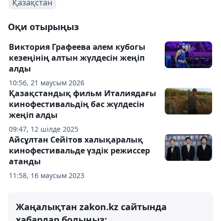
Қазақстан
Оқи отырыңыз
Виктория Графеева әлем кубогы
кезеңінің алтын жүлдесін жеңіп
алды
10:56, 21 маусым 2026
Қазақстандық фильм Италиядағы
кинофестивальдің бас жүлдесін
жеңіп алды
09:47, 12 шілде 2025
Айсұлтан Сейітов халықаралық
кинофестивальде үздік режиссер
атанды
11:58, 16 маусым 2023
Жаңалықтан zakon.kz сайтында
хабардар болыңыз: