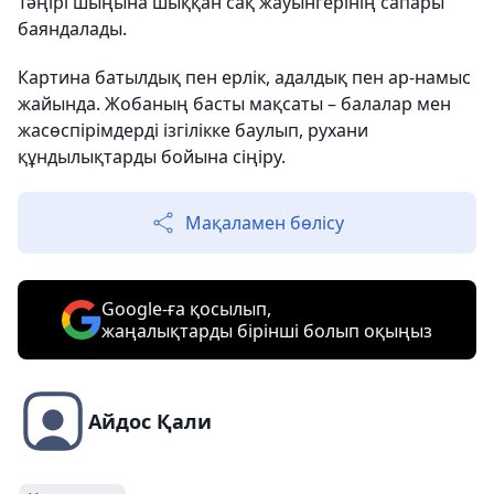
Тәңірі шыңына шыққан сақ жауынгерінің сапары
баяндалады.
Картина батылдық пен ерлік, адалдық пен ар-намыс
жайында. Жобаның басты мақсаты – балалар мен
жасөспірімдерді ізгілікке баулып, рухани
құндылықтарды бойына сіңіру.
Мақаламен бөлісу
Google-ға қосылып,
жаңалықтарды бірінші болып оқыңыз
Айдос Қали