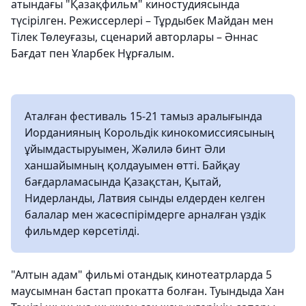
атындағы "Қазақфильм" киностудиясында
түсірілген. Режиссерлері – Тұрдыбек Майдан мен
Тілек Төлеуғазы, сценарий авторлары – Әннас
Бағдат пен Ұларбек Нұрғалым.
Аталған фестиваль 15-21 тамыз аралығында
Иорданияның Корольдік кинокомиссиясының
ұйымдастыруымен, Жәлилә бинт Әли
ханшайымның қолдауымен өтті. Байқау
бағдарламасында Қазақстан, Қытай,
Нидерланды, Латвия сынды елдерден келген
балалар мен жасөспірімдерге арналған үздік
фильмдер көрсетілді.
"Алтын адам" фильмі отандық кинотеатрларда 5
маусымнан бастап прокатта болған. Туындыда Хан