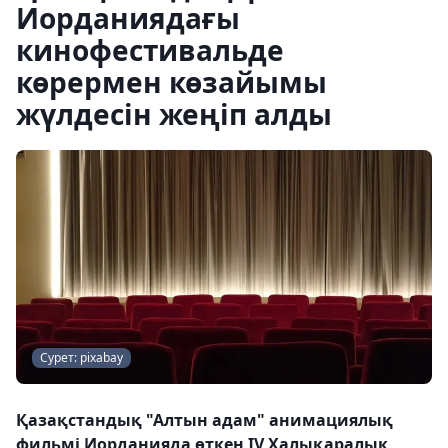
Иорданиядағы
кинофестивальде
көрермен көзайымы
жүлдесін жеңіп алды
Сурет: pixabay
Қазақстандық "Алтын адам" анимациялық
фильмі Иорданияда өткен IV Халықаралық