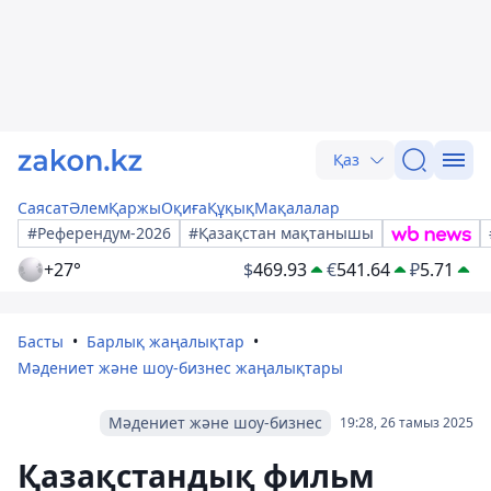
Қаз
Саясат
Әлем
Қаржы
Оқиға
Құқық
Мақалалар
#Референдум-2026
#Қазақстан мақтанышы
+27°
$
469.93
€
541.64
₽
5.71
Басты
Барлық жаңалықтар
Мәдениет және шоу-бизнес жаңалықтары
Мәдениет және шоу-бизнес
19:28, 26 тамыз 2025
Қазақстандық фильм