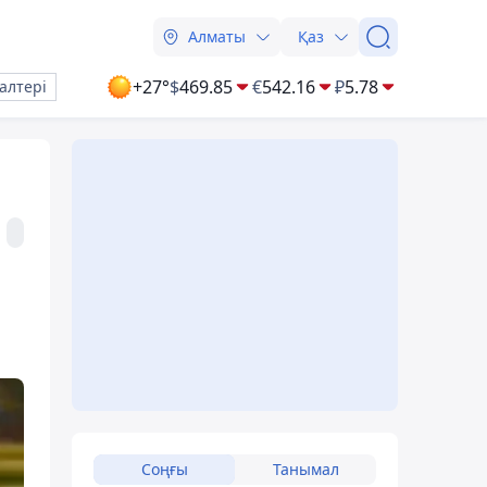
Алматы
Қаз
+27°
$
469.85
€
542.16
₽
5.78
алтері
Соңғы
Танымал