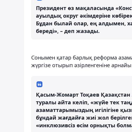
Президент өз мақаласында «Конс
ауылдық округ әкімдеріне көбірек
Бұдан былай олар, ең алдымен, 
береді», – деп жазады.
Сонымен қатар барлық реформа азама
жүргізе отырып әзірленгеніне арнайы
Қасым-Жомарт Тоқаев Қазақстан
туралы айта келіп, «жүйе тек та
азаматтарымыздың игілігіне қызм
бұндай жағдайға жиі жол берілге
«инклюзивсіз өсім орнықты болма