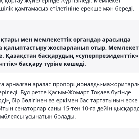
ық қорғау жүйелерінде жүргізіледі. Мемлекет
ілік қамтамасыз етілетініне ерекше мән береді.
ақтары мен мемлекеттік органдар арасында
ша қалыптастыру жоспарланып отыр. Мемлекет
, Қазақстан басқарудың «суперпрезиденттік»
ттік» басқару түріне көшеді.
уға арналған аралас пропорционалды-мажоритарл
еріледі. Бұл ретте Қасым-Жомарт Тоқаев бүгінде
ердің бір бөлігінен өз еркімен бас тартатынын еске
ын сенаторлар саны 15-тен 10-ға дейін қысқара
амблеясы ұсынатын болады.