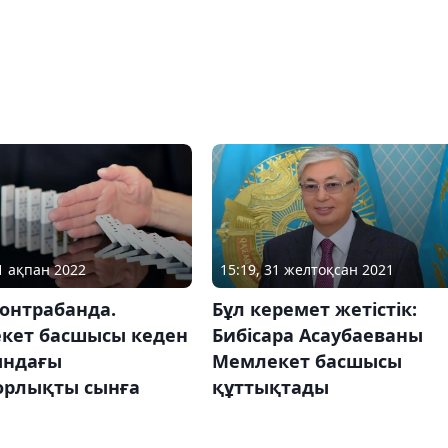
15:19, 31 желтоқсан 2021
01 ақпан 2022
Бұл керемет жетістік:
контрабанда.
Бибісара Асаубаеваны
кет басшысы кеден
Мемлекет басшысы
ындағы
құттықтады
орлықты сынға