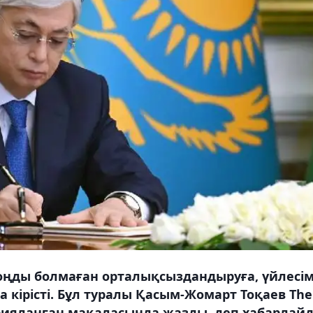
-соңды болмаған орталықсыздандыруға, үйлесім
а кірісті. Бұл туралы Қасым-Жомарт Тоқаев The
арияланған мақаласында жазды, деп хабарлай