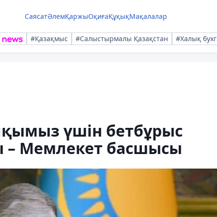
Саясат
Әлем
Қаржы
Оқиға
Құқық
Мақалалар
#Қазақмыс
#Салыстырмалы Қазақстан
#Халық бухг
лқымыз үшін бетбұрыс
ы – Мемлекет басшысы