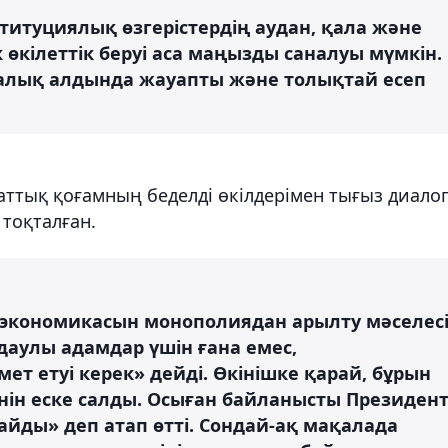
титуциялық өзгерістердің аудан, қала және
 өкілеттік беруі аса маңызды саналуы мүмкін.
халық алдында жауапты және толықтай есеп
ттық қоғамның беделді өкілдерімен тығыз диало
 тоқталған.
 экономикасын монополиядан арылту мәселес
ңдаулы адамдар үшін ғана емес,
ет етуі керек» дейді. Өкінішке қарай, бұрын
нін еске салды. Осыған байланысты Президен
йды» деп атап өтті. Сондай-ақ мақалада