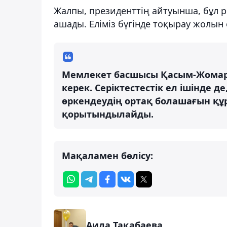
Жалпы, президенттің айтуынша, бұл 
ашады. Еліміз бүгінде тоқырау жолын
Мемлекет басшысы Қасым-Жомарт 
керек. Серіктестестік ел ішінде д
өркендеудің ортақ болашағын құр
қорытындылайды.
Мақаламен бөлісу:
Аида Тақабаева