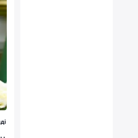
ді
ды