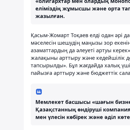
«олигархтар мен олардың монопо
еліміздің жұмысшы және орта тап
жазылған.
Қасым-Жомарт Тоқаев елді одан әрі д
мәселесін шешудің маңызы зор екенін
азаматтардың да әлеуеті артуы керек
жалақыны арттыру және кедейшілік д
тапсырылды». Бұл жағдайда халық үш
пайызға арттыру және бюджеттік сал
Мемлекет басшысы «шағын бизнес
Қазақстанның өндіруші компани
мен үлесін көбірек және әділ көте