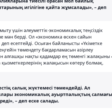
лияларына тиесілі орасан мол байлық
тарының игілігіне қайта жұмсалады», – деп
амыту үшін әлеуметтік-экономикалық теңсіздік
е мән берді. Ол «экономика өскен сайын
» деп есептейді. Осыған байланысты «Үкіметке
еңгейін төмендету бағдарламасын әзірлеу
ін алғашқы нақты қадамдар ең төменгі жалақыны 
а қызметкерлерінің жалақысын көтеру болмақ.
тің салық жүктемесі төмендейді. Ал
ялары экономикалық ауыртпалықтың салмағ
реді», – деп еске салады.