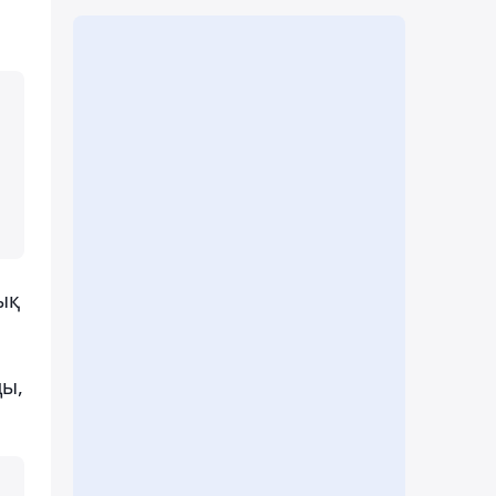
ық
ды,