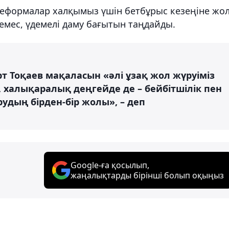
реформалар халқымыз үшін бетбұрыс кезеңіне жо
 емес, үдемелі даму бағытын таңдайды.
Тоқаев мақаласын «әлі ұзақ жол жүруіміз
е, халықаралық деңгейде де – бейбітшілік пен
удың бірден-бір жолы», – деп
Google-ға қосылып,
жаңалықтарды бірінші болып оқыңыз