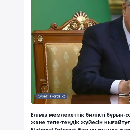
Сурет: akorda.kz
Еліміз мемлекеттік билікті бұрын
және тепе-теңдік жүйесін нығайтуғ
National Interest басылымында ж