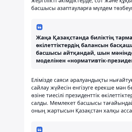
жергілікті әкімдіктерде, сот және құқ
басшысы азаптауларға мүлдем төзбеуш
Жаңа Қазақстанда биліктің тарм
өкілеттіктердің балансын басқа
басшысы айтқандай, шын мәнінде
моделінен «нормативтік-президен
Елімізде саяси әралуандықты нығайт
сайлау жүйесін енгізуге ерекше мән б
өзіне тиесілі президенттік өкілеттікт
салды. Мемлекет басшысы тағайындайт
оның жартысын Қазақстан халқы асс