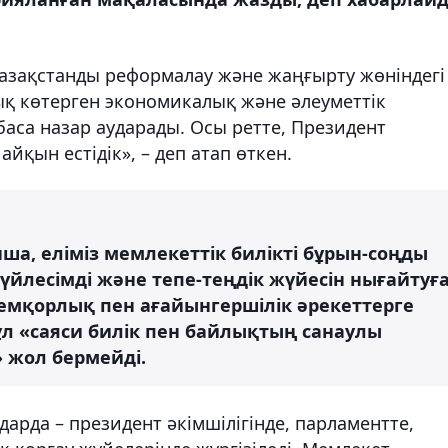
азақстанды реформалау және жаңғырту жөніндегі
лық көтерген экономикалық және әлеуметтік
аса назар аударады. Осы ретте, Президент
айқын естідік», – деп атап өткен.
а, еліміз мемлекеттік билікті бұрын-соңды
йлесімді және тепе-теңдік жүйесін нығайтуғ
 жемқорлық пен ағайынгершілік әрекеттерге
Бұл «саяси билік пен байлықтың санаулы
жол бермейді.
дарда – президент әкімшілігінде, парламентте,