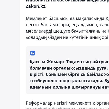
Zakon.kz.
Мемлекет басшысы өз мақаласында Қ
негізгі бастамалары, ең алдымен, ха
мәселелерді шешуге бағытталғанына б
«олардың бізден не күтетінін анық әрі 
Қасым-Жомарт Тоқаевтың айтуынш
болмаған орталықсыздандыруға, ү
кірісті. Сонымен бірге сыбайлас
төзбеушілік пікір қалыптасады. 
адамның қолына шоғырлануына» 
Реформалар негізгі мемлекеттік орган