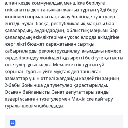
алған кезде коммуналдық меншікке берілуге
тиіс апатты деп танылған жалғыз тұрғын үйді беру
жөніндегі норманы нақтылау бөлігінде түзетулер
енгізді. Бұдан басқа, республикалық маңызы бар
қалалардың, аудандардың, облыстық маңызы бар
қалалардың әкімдіктерімен ұқсас елорда әкімдігіне
жергілікті бюджет қаражатынан сыртқы
қабырғаларды реконструкциялау, ағымдағы немесе
күрделі жөндеу жөніндегі құзыретті бекітуге қатысты
түзетулер ұсынылды. Мемлекеттік тұрғын үй
қорынан тұрғын үйге мұқтаж деп танылған
азаматтар үшін өтпелі жағдайды көздейтін заңның
2-бабы бойынша да түзетулер қарастырылды.
Осыған байланысты Сенат депутаттары заңды
өздері ұсынған түзетулермен Мәжіліске қайтару
туралы шешім қабылдады.