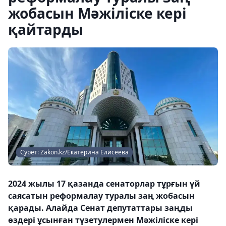
жобасын Мәжіліске кері
қайтарды
Сурет: Zakon.kz/Екатерина Елисеева
2024 жылы 17 қазанда сенаторлар тұрғын үй
саясатын реформалау туралы заң жобасын
қарады. Алайда Сенат депутаттары заңды
өздері ұсынған түзетулермен Мәжіліске кері