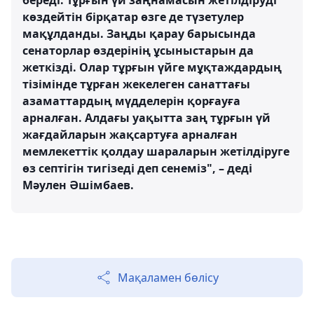
береді. Тұрғын үй заңнамасын жетілдіруді
көздейтін бірқатар өзге де түзетулер
мақұлданды. Заңды қарау барысында
сенаторлар өздерінің ұсыныстарын да
жеткізді. Олар тұрғын үйге мұқтаждардың
тізімінде тұрған жекелеген санаттағы
азаматтардың мүдделерін қорғауға
арналған. Алдағы уақытта заң тұрғын үй
жағдайларын жақсартуға арналған
мемлекеттік қолдау шараларын жетілдіруге
өз септігін тигізеді деп сенеміз", – деді
Мәулен Әшімбаев.
Мақаламен бөлісу