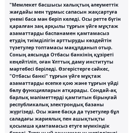
"Мемлекет басшысы халықтың әлеуметтік
жағдайы мен тұрмыс сапасын жақсартуға
үнемі баса мән беріп келеді. Осы ретте бүгін
қаралған заң арқылы тұрғын үйге мұқтаж
азаматтарды баспанамен қамтамасыз
етудің тиімділігін арттыруды көздейтін
түзетулер топтамасы мақұлданып отыр.
Соның аясында Отбасы банкінің құзіреті
кеңейтіліп, оған Ұлттық даму институты
мәртебесі беріледі. Өзгерістерге сәйкес,
"Отбасы банкі" тұрғын үйге мұқтаж
азаматтарды есепке қою және тұрғын үйді
бөлу функцияларын атқарады. Сондай-ақ
барлық мәліметтерді қамтитын бірыңғай
республикалық электрондық базаны
жүргізеді. Осы және басқа да түзетулер бұл
саладағы жариялық пен ашықтықты
қосымша қамтамасыз етуге мүмкіндік