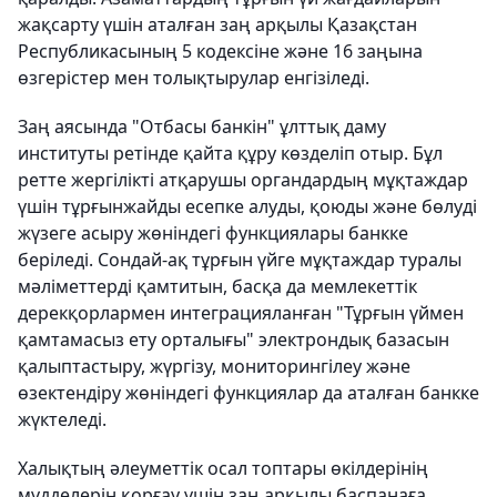
жақсарту үшін аталған заң арқылы Қазақстан
Республикасының 5 кодексіне және 16 заңына
өзгерістер мен толықтырулар енгізіледі.
Заң аясында "Отбасы банкін" ұлттық даму
институты ретінде қайта құру көзделіп отыр. Бұл
ретте жергілікті атқарушы органдардың мұқтаждар
үшін тұрғынжайды есепке алуды, қоюды және бөлуді
жүзеге асыру жөніндегі функциялары банкке
беріледі. Сондай-ақ тұрғын үйге мұқтаждар туралы
мәліметтерді қамтитын, басқа да мемлекеттік
дерекқорлармен интеграцияланған "Тұрғын үймен
қамтамасыз ету орталығы" электрондық базасын
қалыптастыру, жүргізу, мониторингілеу және
өзектендіру жөніндегі функциялар да аталған банкке
жүктеледі.
Халықтың әлеуметтік осал топтары өкілдерінің
мүдделерін қорғау үшін заң арқылы баспанаға