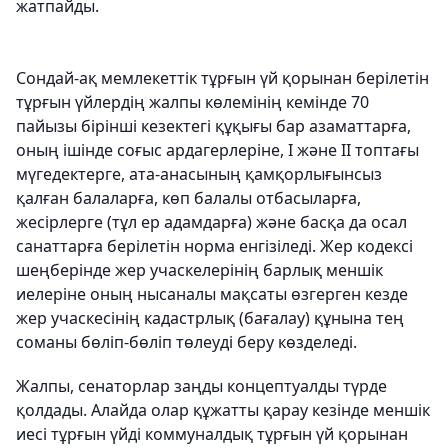
жатпайды.
Сондай-ақ мемлекеттік тұрғын үй қорынан берілетін
тұрғын үйлердің жалпы көлемінің кемінде 70
пайызы бірінші кезектегі құқығы бар азаматтарға,
оның ішінде соғыс ардагерлеріне, I және II топтағы
мүгедектерге, ата-анасының қамқорлығынсыз
қалған балаларға, көп балалы отбасыларға,
жесірлерге (тұл ер адамдарға) және басқа да осал
санаттарға берілетін норма енгізіледі. Жер кодексі
шеңберінде жер учаскелерінің барлық меншік
иелеріне оның нысаналы мақсаты өзгерген кезде
жер учаскесінің кадастрлық (бағалау) құнына тең
соманы бөліп-бөліп төлеуді беру көзделеді.
Жалпы, сенаторлар заңды концептуалды түрде
қолдады. Алайда олар құжатты қарау кезінде меншік
иесі тұрғын үйді коммуналдық тұрғын үй қорынан