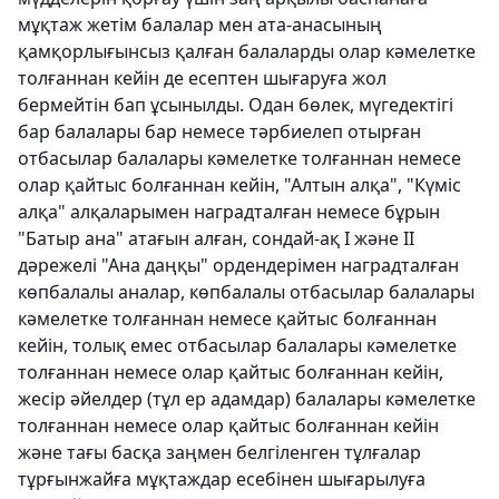
мұқтаж жетім балалар мен ата-анасының
қамқорлығынсыз қалған балаларды олар кәмелетке
толғаннан кейін де есептен шығаруға жол
бермейтін бап ұсынылды. Одан бөлек, мүгедектігі
бар балалары бар немесе тәрбиелеп отырған
отбасылар балалары кәмелетке толғаннан немесе
олар қайтыс болғаннан кейін, "Алтын алқа", "Күміс
алқа" алқаларымен наградталған немесе бұрын
"Батыр ана" атағын алған, сондай-ақ I және II
дәрежелі "Ана даңқы" ордендерімен наградталған
көпбалалы аналар, көпбалалы отбасылар балалары
кәмелетке толғаннан немесе қайтыс болғаннан
кейін, толық емес отбасылар балалары кәмелетке
толғаннан немесе олар қайтыс болғаннан кейін,
жесір әйелдер (тұл ер адамдар) балалары кәмелетке
толғаннан немесе олар қайтыс болғаннан кейін
және тағы басқа заңмен белгіленген тұлғалар
тұрғынжайға мұқтаждар есебінен шығарылуға