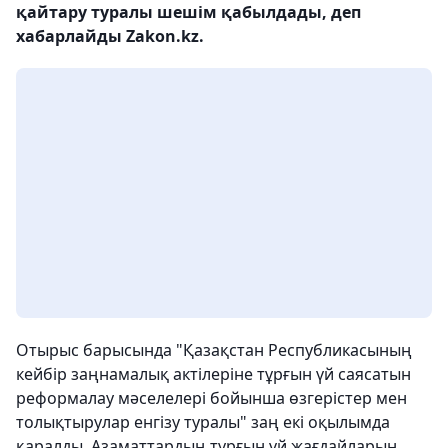
қайтару туралы шешім қабылдады, деп
хабарлайды Zakon.kz.
Отырыс барысында "Қазақстан Республикасының
кейбір заңнамалық актілеріне тұрғын үй саясатын
реформалау мәселелері бойынша өзгерістер мен
толықтырулар енгізу туралы" заң екі оқылымда
қаралды. Азаматтардың тұрғын үй жағдайларын