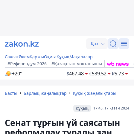
Қаз
Саясат
Әлем
Қаржы
Оқиға
Құқық
Мақалалар
#Референдум-2026
#Қазақстан мақтанышы
+20°
$
467.48
€
539.52
₽
5.73
Басты
Барлық жаңалықтар
Құқық жаңалықтары
Құқық
17:45, 17 қазан 2024
Сенат тұрғын үй саясатын
реформалау туралы заң