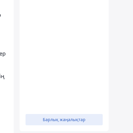
р
ер
ің
Барлық жаңалықтар