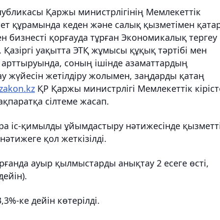
публикасы Қаржы министрлігінің Мемлекеттік
итет құрамында кеден және салық қызметімен қата
н бизнесті қорғауда тұрған Экономикалық тергеу
Қазіргі уақытта ЭТҚ жұмысы құқық тәртібі мен
 арттыруында, соның ішінде азаматтардың
у жүйесін жетілдіру жолымен, заңдарды қатаң
zakon.kz
ҚР Қаржы министрлігі Мемлекеттік кіріст
ақпаратқа сілтеме жасап.
ара іс-қимылды ұйымдастыру нәтижесінде қызметт
әтижеге қол жеткізілді.
ғанда ауыр қылмыстарды анықтау 2 есеге өсті,
дейін).
,3%-ке дейін көтерілді.