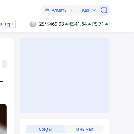
Алматы
Қаз
+25°
$
469.93
€
541.64
₽
5.71
алтері
-
Соңғы
Танымал