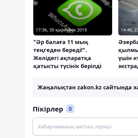
14:46, 
17:36, 30 қыркүйек 2019
Әзерб
"Әр балаға 11 мың
қылмы
теңгеден береді!".
үшін к
Желідегі ақпаратқа
экстр
қатысты түсінік берілді
Жаңалықтан zakon.kz сайтында х
Пікірлер
0