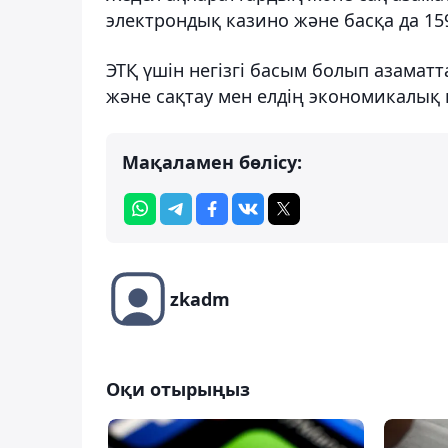
электрондық казино және басқа да 15
ЭТҚ үшін негізгі басым болып азамат
және сақтау мен елдің экономикалық қ
Мақаламен бөлісу:
zkadm
Оқи отырыңыз