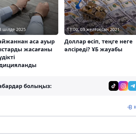
23 шілде 2025
13:00, 03 желтоқсан 2021
айжаннан аса ауыр
Доллар өсіп, теңге неге
старды жасағаны
әлсіреді? ҰБ жауабы
үдікті
адицияланды
абардар болыңыз: