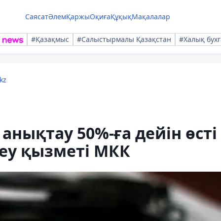
Саясат
Әлем
Қаржы
Оқиға
Құқық
Мақалалар
#Қазақмыс
#Салыстырмалы Қазақстан
#Халық бухг
kz
нықтау 50%-ға дейін өсті 
еу қызметі МКК