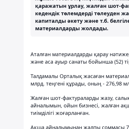
қаражатын ұрлау, жалған шот-фа
кедендік төлемдерді төлеуден ж
капиталды әкету және т.б. белгі
материалдарды жолдады.
Аталған материалдарды қарау нәтижел
және аса ауыр санаты бойынша (52) ті
Талдамалы Орталық жасаған материал
млрд. теңгені құрады, оның - 276,98 мл
Жалған шот-фактураларды жазу, салық
айналымын, ойын бизнесі, жалған ақ
тиімділігі жоғарланған.
Ақша айналымынан жалпы соммасы 7,5 