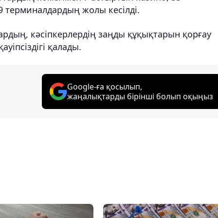
9 терминалдардың жолы кесілді.
тардың, кәсіпкерлердің заңды құқықтарын қорғау
ауіпсіздігі қалады.
Google-ға қосылып,
жаңалықтарды бірінші болып оқыңыз