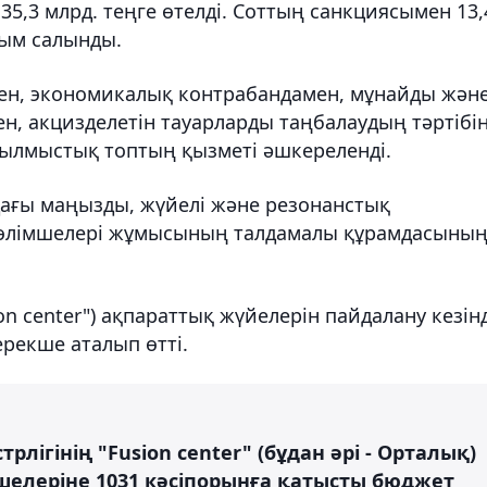
 35,3 млрд. теңге өтелді. Соттың санкциясымен 13,
йым салынды.
ен, экономикалық контрабандамен, мұнайды жән
н, акцизделетін тауарларды таңбалаудың тәртібі
ылмыстық топтың қызметі әшкереленді.
ағы маңызды, жүйелі және резонанстық
 бөлімшелері жұмысының талдамалы құрамдасыны
on center") ақпараттық жүйелерін пайдалану кезін
рекше аталып өтті.
рлігінің "Fusion center" (бұдан әрі - Орталық)
шелеріне 1031 кәсіпорынға қатысты бюджет