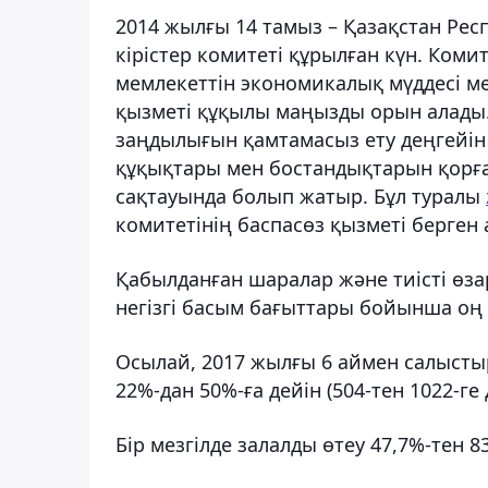
2014 жылғы 14 тамыз – Қазақстан Рес
кірістер комитеті құрылған күн. Ком
мемлекеттін экономикалық мүддесі ме
қызметі құқылы маңызды орын алады. 
заңдылығын қамтамасыз ету деңгейін
құқықтары мен бостандықтарын қорға
сақтауында болып жатыр. Бұл туралы
комитетінің баспасөз қызметі берген 
Қабылданған шаралар және тиісті өз
негізгі басым бағыттары бойынша оң н
Осылай, 2017 жылғы 6 аймен салыстыр
22%-дан 50%-ға дейін (504-тен 1022-ге 
Бір мезгілде залалды өтеу 47,7%-тен 83