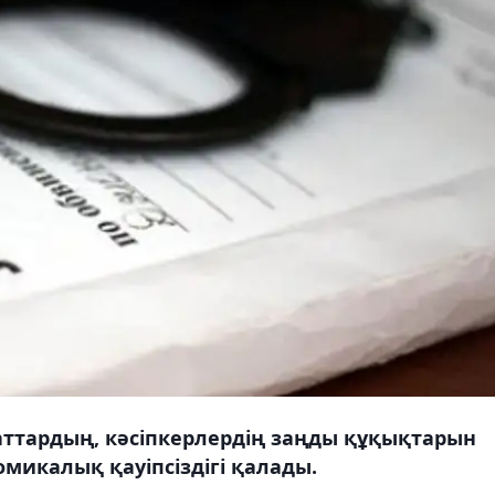
маттардың, кәсіпкерлердің заңды құқықтарын
омикалық қауіпсіздігі қалады.