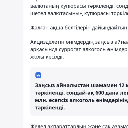
валютаның купюрасы тәркіленді, сонд
шетел валютасының купюрасы тәркіле
Жалған ақша белгілерін дайындайтын 
Акцизделетін өнімдердің заңсыз айна
арқасында суррогат алкоголь өнімдер
жолы кесілді.
Заңсыз айналыстан шамамен 12 
тәркіленді, сондай-ақ 600 дана л
млн. есепсіз алкоголь өнімдеріні
тәркіленді.
Жедел ақпараттардың және сақ азама