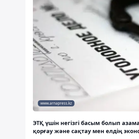
www.arnapress.kz
ЭТҚ үшін негізгі басым болып аза
қорғау және сақтау мен елдің экон