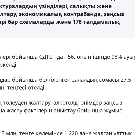
ктуралардың үзінділері, салықты және
алтару, экономикалық контрабанда, заңсыз
лері бар схемаларды және 178 талдамалық
ері бойынша СДТБТ-да - 56, оның ішінде 93% ауы
ркелді.
дар бойынша белгіленген залалдың сомасы 27,5
н. теңгесі өтелді.
 төлеуден жалтару, алкоголді өнімдер заңсыз
ша жасау фактілерін анықтау бойынша жұмыс
млн. теңге көлемінде 1 220 дана жалған ұлттық