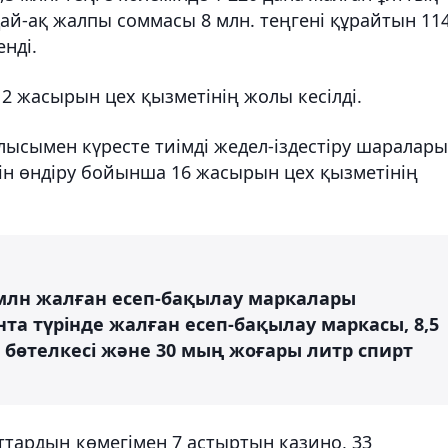
ай-ақ жалпы соммасы 8 млн. теңгені құрайтын 11
нді.
2 жасырын цех қызметінің жолы кесілді.
лысымен күресте тиімді жедел-іздестіру шаралары
ін өндіру бойынша 16 жасырын цех қызметінің
млн жалған есеп-бақылау маркалары
ента түрінде жалған есеп-бақылау маркасы, 8,5
ң бөтелкесі және 30 мың жоғары литр спирт
ттардың көмегімен 7 астыртын казино, 33