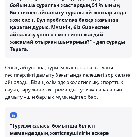
бойынша сұралған жастардың 51 %-ының
бизнеспен айналысу туралы ой жоспарында
жоқ екен. Бұл проблемаға басқа жағынан
қараған дұрыс. Мүмкін, біз бизнеспен
айналысу үшін өзіміз тиісті жағдай
жасамай отырған шығармыз?" - деп сұрады
Төраға.
Оның айтуынша, туризм жастар арасындағы
кәсіпкерлікті дамыту бағытында келешегі зор салаға
айналады. Біздің елімізде экологиялық, спорттық-
сауықтыру және экстремалды туризм салаларын
дамыту үшін барлық мүмкіндіктер бар.
"Туризм саласы бойынша білікті
мамандардың жетіспеушілігін ескере