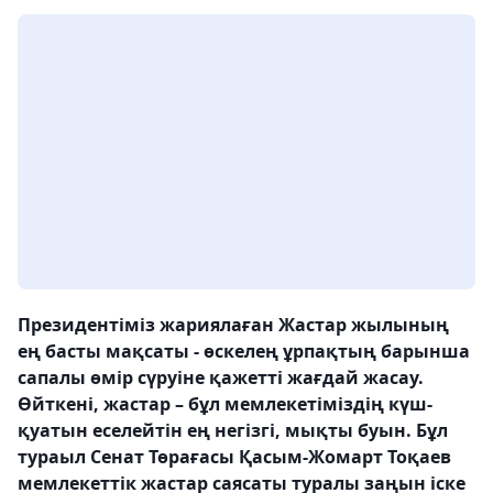
Президентіміз жариялаған Жастар жылының
ең басты мақсаты - өскелең ұрпақтың барынша
сапалы өмір сүруіне қажетті жағдай жасау.
Өйткені, жастар – бұл мемлекетіміздің күш-
қуатын еселейтін ең негізгі, мықты буын. Бұл
тураыл Сенат Төрағасы Қасым-Жомарт Тоқаев
мемлекеттік жастар саясаты туралы заңын іске