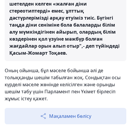
шетелден келген «жалған діни
стереотиптерді» емес, ұлттық
дәстүрлерімізді арқау етуіміз тиіс. Бүгінгі
таңда діни сеніміне бола балаларды білім
алу мүмкіндігінен айырып, олардың білім
көздерінен қол үзуіне мәжбүр болған
жағдайлар орын алып отыр",- деп түйіндеді
Қасым-Жомарт Тоқаев.
Оның ойынша, бұл мәселе бойынша әлі де
толыққанды шешім табылған жоқ. Сондықтан осы
күрделі мәселе жөнінде келісілген және орынды
шешім табу үшін Парламент пен Үкімет бірлесіп
жұмыс істеу қажет.
Мақаламен бөлісу