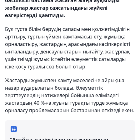
басшысы бастама жасаған жаңа ауқымды
жобалар жастар саясатындағы жүйелі
өзгерістерді қамтиды.
Бұл тұста білім берудің сапасы мен қолжетімділігін
арттыру, тұрғын үймен қамтамасыз ету, жұмысқа
орналастыру, жастардың арасындағы кәсіпкерлікті
ынталандыру, денсаулықтарын нығайту, жас ұрпақ
үшін тиімді жұмыс істейтін әлеуметтік сатыларды
іске қосу туралы сөз болып отыр.
Жастарды жұмыспен қамту мәселесіне айрықша
назар аударылатын болады. Әлеуметтік
зерттеулердің нәтижелері бойынша еліміздегі
жастардың 40 %-ға жуығы тұрақты түрде жұмысқа
орналасу проблемаларын бастарынан өткізеді екен.
"Алайда, қазіргі уақытта жастардың