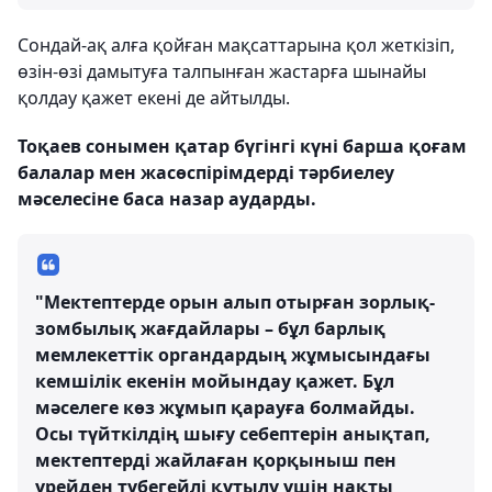
Сондай-ақ алға қойған мақсаттарына қол жеткізіп,
өзін-өзі дамытуға талпынған жастарға шынайы
қолдау қажет екені де айтылды.
Тоқаев сонымен қатар бүгінгі күні барша қоғам
балалар мен жасөспірімдерді тәрбиелеу
мәселесіне баса назар аударды.
"Мектептерде орын алып отырған зорлық-
зомбылық жағдайлары – бұл барлық
мемлекеттік органдардың жұмысындағы
кемшілік екенін мойындау қажет. Бұл
мәселеге көз жұмып қарауға болмайды.
Осы түйткілдің шығу себептерін анықтап,
мектептерді жайлаған қорқыныш пен
үрейден түбегейлі құтылу үшін нақты