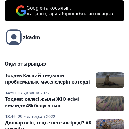
Google-ға қосылып,
жаңалықтарды бірінші болып оқыңыз
zkadm
Оқи отырыңыз
Тоқаев Каспий теңізінің
проблемалық мәселелерін көтерді
14:50, 07 қараша 2022
Тоқаев: келесі жылы ЖІӨ өсімі
кемінде 4% болуға тиіс
13:46, 29 желтоқсан 2022
Доллар өсіп, теңге неге әлсіреді? ҰБ