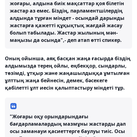
жоғары, алдына биік мақсаттар қоя білетін
жастар аз емес. Біздің, парламентшілердің
алдында тұрған міндет - осындай дарынды
жастарға қажетті құқықтық жағдай жасау
болып табылады. Жастар жылының мән-
маңызы да осында",- деп атап өтті спикер.
Оның ойынша, аяқ басқан жаңа ғасырда біздің
алдымызда терең ойлы, еңбекқор, сындарлы,
төзімді, ұтқыр және жаңашылдыққа ұмтылған
ұлттың жаңа бейнесін, демек, бәсекеге
қабілетті ұлт иесін қалыптастыру міндеті тұр.
"Жоғары оқу орындарындағы
бағдарламалардың мазмұны жастарды дәл
осы заманауи қасиеттерге баулуы тиіс. Осы