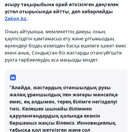
асыру тақырыбына орай өткізілген дөңгелек
үстел отырысында айтты, деп хабарлайды
Zakon.kz
.
Оның айтуынша, мемлекеттің дамуы, оның
қауіпсіздігін қамтамасыз ету және ұлтымыздың
өркендеуі біздің өзімізден басқа ешкімге қажет емес
екені анық. Сондықтан біз жастарды отансүйгіштік
рухта тәрбиелеудің аса маңызды міндет.
"Алайда, жастардың отаншылдық рухы
жалаң ұраншылдық пен жоғары мансапқа
емес, ең алдымен, терең білімге негізделуі
тиіс. Келешек шынайы біліммен
қаруланғандардың қолында екенін
баршамыз жақсы білеміз. Инновациялық
табысқа қол жеткізген және сол