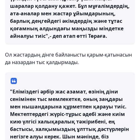
шаралар қолдану қажет. Бұл мұғалімдердің,
ата-аналар мен жастар ұйымдарының,
барлық деңгейдегі әкімдердің және тұтас
қоғамның алдындағы маңызды міндетке
айналуы тиіс",- деп атап өтті Төраға.
Ол жастардың дінге байланысты қарым-қатынасын
да назардан тыс қалдырмады.
"Еліміздегі әрбір жас азамат, өзінің діни
сенімінен тыс мемлекетке, оның заңдары
мен нышандарына құрметпен қарауы тиіс.
Мектептердегі жүріс-тұрыс әдебі және киім
кию үлгісі халықаралық тәжірибені, ең
бастысы, халқымыздың ұлттық дәстүрлерін
негізге алуы керек. Шын мәнінде, біз