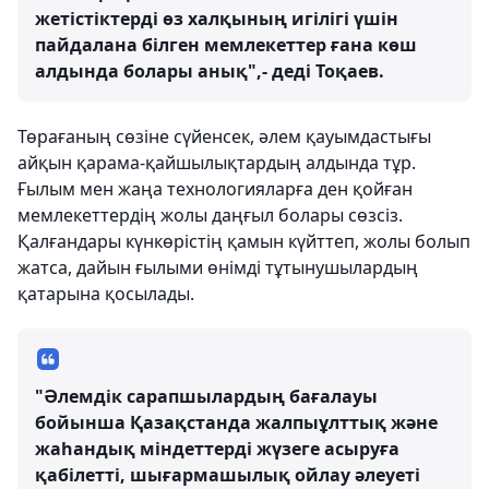
жетістіктерді өз халқының игілігі үшін
пайдалана білген мемлекеттер ғана көш
алдында болары анық",- деді Тоқаев.
Төрағаның сөзіне сүйенсек, әлем қауымдастығы
айқын қарама-қайшылықтардың алдында тұр.
Ғылым мен жаңа технологияларға ден қойған
мемлекеттердің жолы даңғыл болары сөзсіз.
Қалғандары күнкөрістің қамын күйттеп, жолы болып
жатса, дайын ғылыми өнімді тұтынушылардың
қатарына қосылады.
"Әлемдік сарапшылардың бағалауы
бойынша Қазақстанда жалпыұлттық және
жаһандық міндеттерді жүзеге асыруға
қабілетті, шығармашылық ойлау әлеуеті