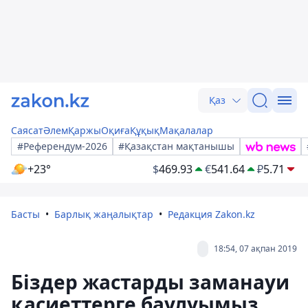
Қаз
Саясат
Әлем
Қаржы
Оқиға
Құқық
Мақалалар
#Референдум-2026
#Қазақстан мақтанышы
+23°
$
469.93
€
541.64
₽
5.71
Басты
Барлық жаңалықтар
Редакция Zakon.kz
18:54, 07 ақпан 2019
Біздер жастарды заманауи
қасиеттерге баулуымыз