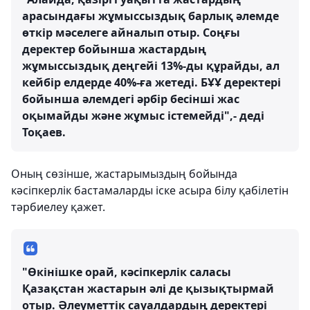
арасындағы жұмыссыздық барлық әлемде
өткір мәселеге айналып отыр. Соңғы
деректер бойынша жастардың
жұмыссыздық деңгейі 13%-ды құрайды, ал
кейбір елдерде 40%-ға жетеді. БҰҰ деректері
бойынша әлемдегі әрбір бесінші жас
оқымайды және жұмыс істемейді",- деді
Тоқаев.
Оның сөзінше, жастарымыздың бойында
кәсіпкерлік бастамаларды іске асыра білу қабілетін
тәрбиелеу қажет.
"Өкінішке орай, кәсіпкерлік саласы
Қазақстан жастарын әлі де қызықтырмай
отыр. Әлеуметтік сауалдардың деректері