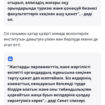
отырып, еліміздің жоғары оқу
орындарында туризм және қонақүй бизнесі
факультеттерін кеңінен ашу қажет", - деді
ол.
Ол сонымен қатар қазіргі әлемде волонтерлік
институтын дамытуға үлкен мән берілуде екенін де
атап өтті.
"Жастарды парламенттің және жергілікті
өкілетті органдардың жұмысына кеңінен
тарту қажет деп есептеймін. Біз өздерінің
азаматтық көзқарасын белсенді түрде
білдіре алатын және оны табандылықпен
қорғайтын жаңа буын өкілдеріне қолдау
көрсетуіміз керек",- деді Сенат спикері.