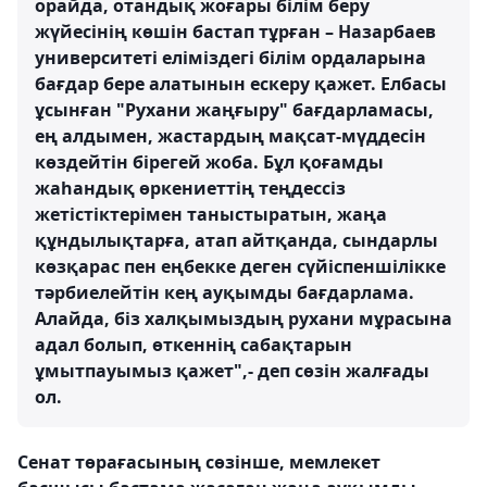
орайда, отандық жоғары білім беру
жүйесінің көшін бастап тұрған – Назарбаев
университеті еліміздегі білім ордаларына
бағдар бере алатынын ескеру қажет. Елбасы
ұсынған "Рухани жаңғыру" бағдарламасы,
ең алдымен, жастардың мақсат-мүддесін
көздейтін бірегей жоба. Бұл қоғамды
жаһандық өркениеттің теңдессіз
жетістіктерімен таныстыратын, жаңа
құндылықтарға, атап айтқанда, сындарлы
көзқарас пен еңбекке деген сүйіспеншілікке
тәрбиелейтін кең ауқымды бағдарлама.
Алайда, біз халқымыздың рухани мұрасына
адал болып, өткеннің сабақтарын
ұмытпауымыз қажет",- деп сөзін жалғады
ол.
Сенат төрағасының сөзінше, мемлекет