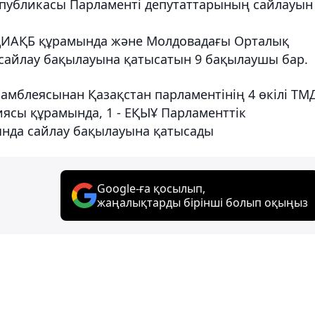
спубликасы Парламенті депутаттарының сайлауын
 ДИАҚБ құрамында және Молдовадағы Орталық
айлау бақылауына қатысатын 9 бақылаушы бар.
мблеясынан Қазақстан парламентінің 4 өкілі ТМ
ясы құрамында, 1 - ЕҚЫҰ Парламенттік
нда сайлау бақылауына қатысады
Google-ға қосылып,
жаңалықтарды бірінші болып оқыңыз