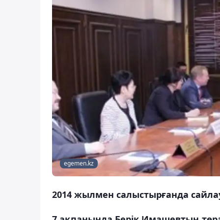
egemen.kz
2014 жылмен салыстырғанда сайлау
7 ақпанында Берік Имашевтың тө