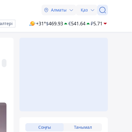
Алматы
Қаз
+31°
$
469.93
€
541.64
₽
5.71
алтері
Соңғы
Танымал