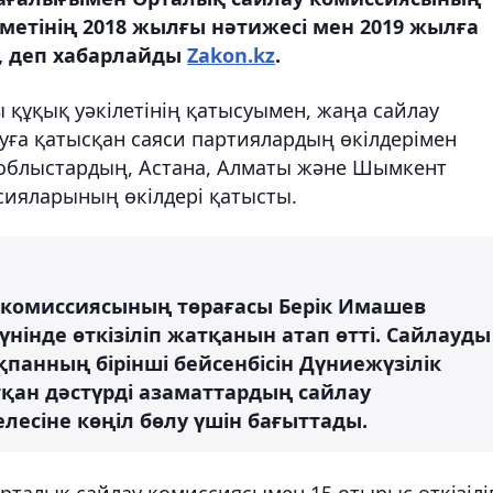
метінің 2018 жылғы нәтижесі мен 2019 жылға
, деп хабарлайды
Zakon.kz
.
 құқық уәкілетінің қатысуымен, жаңа сайлау
ға қатысқан саяси партиялардың өкілдерімен
облыстардың, Астана, Алматы және Шымкент
ияларының өкілдері қатысты.
 комиссиясының төрағасы Берік Имашев
үнінде өткізіліп жатқанын атап өтті. Сайлауды
анның бірінші бейсенбісін Дүниежүзілік
атқан дәстүрді азаматтардың сайлау
есіне көңіл бөлу үшін бағыттады.
рталық сайлау комиссиясымен 15 отырыс өткізілі