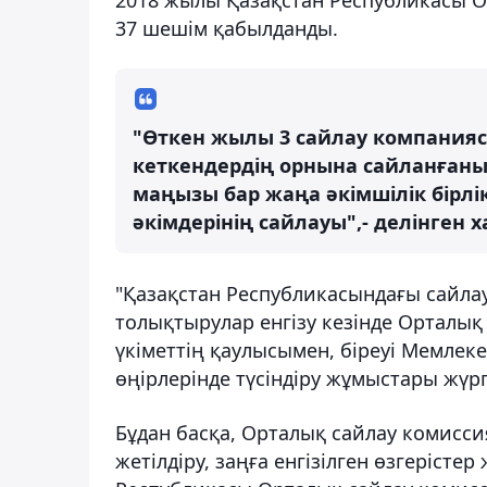
37 шешім қабылданды.
"Өткен жылы 3 сайлау компаниясы
кеткендердің орнына сайланғаны
маңызы бар жаңа әкімшілік бірлі
әкімдерінің сайлауы",- делінген 
"Қазақстан Республикасындағы сайлау
толықтырулар енгізу кезінде Орталық с
үкіметтің қаулысымен, біреуі Мемлек
өңірлерінде түсіндіру жұмыстары жүргі
Бұдан басқа, Орталық сайлау комисси
жетілдіру, заңға енгізілген өзгеріст