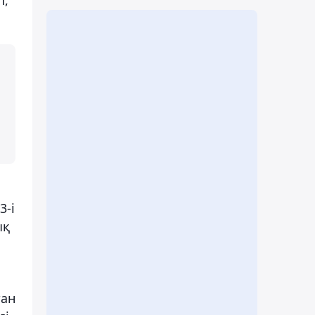
3-і
ық
тан