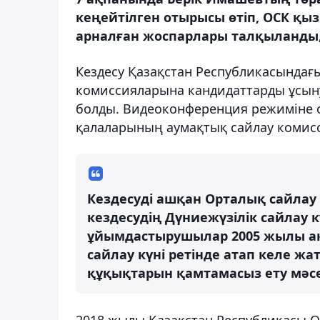
кеңейтілген отырысы өтіп, ОСК қыз
арналған жоспарлары талқыланды
Кездесу Қазақстан Республикасындағы
комиссияларына кандидаттарды ұсыну
болды. Видеоконференция режиміне 
қалаларының аумақтық сайлау комисс
Кездесуді ашқан Орталық сайлау
кездесудің Дүниежүзілік сайлау к
ұйымдастырушылар 2005 жылы ақп
сайлау күні ретінде атап келе ж
құқықтарын қамтамасыз ету мәсел
2018 жылы Қазақстан Республикасы О