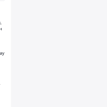
,
н
ау
-