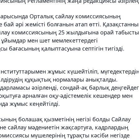
иясының Регламентінің жаңа редакциясы әзірленд
арысында Орталық сайлау комиссиясының
 бай әрі жемісті болғанын атап өтті. Қазақстанн
сайлау комиссиясының 25 жылдығына орай табысты
ық ұйымдар мен шет мемлекеттердегі
қсы бағасының қалыптасуына септігін тигізді.
нституттарымен жұмыс күшейтіліп, мүгедектерді
ілдірудің құқықтық нормалары анықталды.
дарламасы әзірленді, сондай-ақ барлық деңгейдег
қытуға арналған оқу-әдістемелік кешендер мен
да жұмыс кеңейтілді.
ының болашақ қызметінің негізі болды Сайлау
е сайлау мәдениетін жақсартуға, кадрлардың
 комиссиясы мүшелерінің тұрақты кәсіби негізде