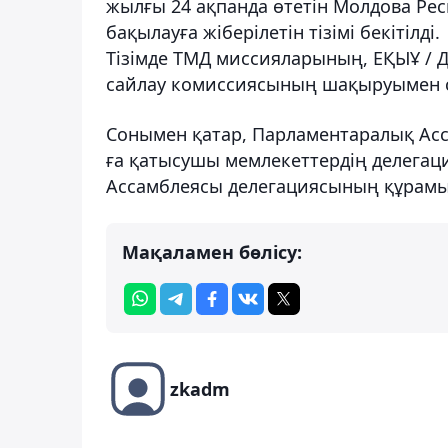
жылғы 24 ақпанда өтетін Молдова Ре
бақылауға жіберілетін тізімі бекітілді.
Тізімде ТМД миссияларының, ЕҚЫҰ /
сайлау комиссиясының шақыруымен с
Сонымен қатар, Парламентаралық Асса
ға қатысушы мемлекеттердің делегаци
Ассамблеясы делегациясының құрамы
Мақаламен бөлісу:
zkadm