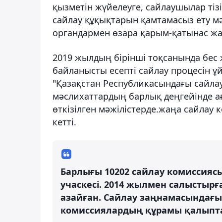
қызметін жүйелеуге, сайлаушылар тізі
сайлау құқықтарын қамтамасыз ету м
органдармен өзара қарым-қатынас жа
2019 жылдың бірінші тоқсанында бес 
байланысты есепті сайлау процесін ұ
"Қазақстан Республикасындағы сайлау
мәслихаттардың барлық деңгейінде а
өткізілген мәжілістерде.жаңа сайла
кетті.
Барлығы 10202 сайлау комиссиясы
учаскесі. 2014 жылмен салыстырғ
азайған. Сайлау заңнамасындағ
комиссиялардың құрамы қалыпт