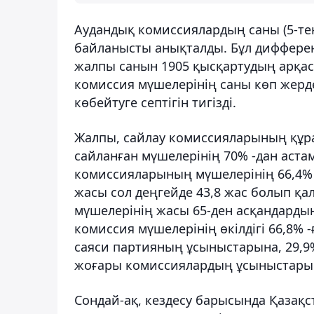
Аудандық комиссиялардың саны (5-те
байланысты анықталды. Бұл дифферен
жалпы санын 1905 қысқартудың арқас
комиссия мүшелерінің саны көп жерд
көбейтуге септігін тигізді.
Жалпы, сайлау комиссияларының құр
сайланған мүшелерінің 70% -дан аста
комиссияларының мүшелерінің 66,4% 
жасы сол деңгейде 43,8 жас болып қа
мүшелерінің жасы 65-ден асқандардың 
комиссия мүшелерінің өкілдігі 66,8% -
саяси партияның ұсыныстарына, 29,9%
жоғары комиссиялардың ұсыныстары
Сондай-ақ, кездесу барысында Қазақ