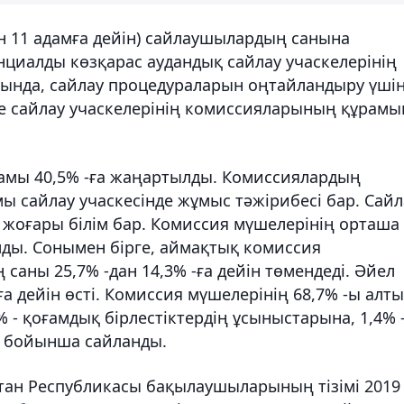
н 11 адамға дейін) сайлаушылардың санына
циалды көзқарас аудандық сайлау учаскелерінің
ында, сайлау процедураларын оңтайландыру үшін
е сайлау учаскелерінің комиссияларының құрамы
амы 40,5% -ға жаңартылды. Комиссиялардың
мы сайлау учаскесінде жұмыс тәжірибесі бар. Сайл
жоғары білім бар. Комиссия мүшелерінің орташа
лды. Сонымен бірге, аймақтық комиссия
саны 25,7% -дан 14,3% -ға дейін төмендеді. Әйел
ға дейін өсті. Комиссия мүшелерінің 68,7% -ы алты
 - қоғамдық бірлестіктердің ұсыныстарына, 1,4% 
 бойынша сайланды.
стан Республикасы бақылаушыларының тізімі 2019