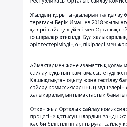
Республикасы Орталық сайлау комисс
Жылдың қорытындыларын талқылау б
төрағасы Берік Имашев 2018 жылы өте
қазіргі сайлау жүйесі мен Орталық 
іс-шаралар өткізілді. Бұл халықарал
әріптестеріміздің оң пікірлері мен жа
Аймақтармен және азаматтық қоғам и
сайлау құқығын қамтамасыз етуді жет
Қашықтықтан оқыту және тестілеу бағ
сайлау комиссияларының мүшелерін о
халықаралық ынтымақтастық бағытын
Өткен жыл Орталық сайлау комиссияс
процесіне қатысушылардың заңды жән
кәсіби біліктілігін арттыруға, сайлау