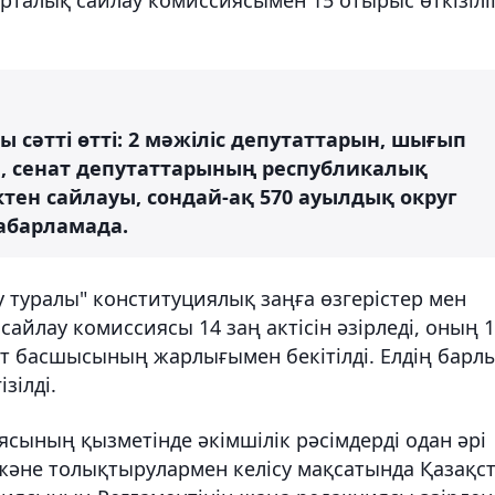
 сәтті өтті: 2 мәжіліс депутаттарын, шығып
, сенат депутаттарының республикалық
ктен сайлауы, сондай-ақ 570 ауылдық округ
хабарламада.
 туралы" конституциялық заңға өзгерістер мен
айлау комиссиясы 14 заң актісін әзірледі, оның 1
ет басшысының жарлығымен бекітілді. Елдің барл
зілді.
ясының қызметінде әкімшілік рәсімдерді одан әрі
ер және толықтырулармен келісу мақсатында Қазақс