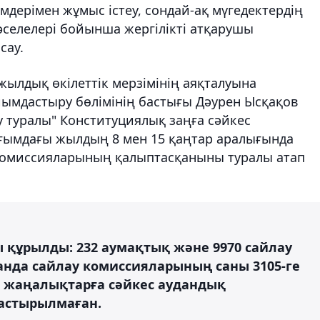
мдерімен жұмыс істеу, сондай-ақ мүгедектердің
әселелері бойынша жергілікті атқарушы
сау.
жылдық өкілеттік мерзімінің аяқталуына
йымдастыру бөлімінің бастығы Дәурен Ысқақов
 туралы" Конституциялық заңға сәйкес
ғымдағы жылдың 8 мен 15 қаңтар аралығында
у комиссияларының қалыптасқаныны туралы атап
 құрылды: 232 аумақтық және 9970 сайлау
анда сайлау комиссияларының саны 3105-ге
ы жаңалықтарға сәйкес аудандық
астырылмаған.