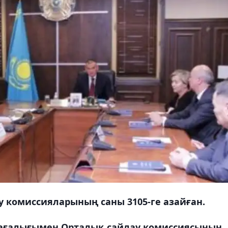
 комиссияларының саны 3105-ге азайған.
рағалығымен Орталық сайлау комиссиясының