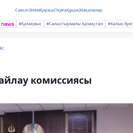
Саясат
Әлем
Қаржы
Оқиға
Құқық
Мақалалар
#Қазақмыс
#Салыстырмалы Қазақстан
#Халық бухг
kz
сайлау комиссиясы