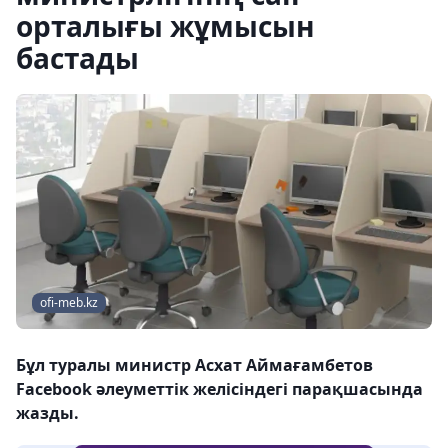
орталығы жұмысын
бастады
ofi-meb.kz
Бұл туралы министр Асхат Аймағамбетов
Facebook әлеуметтік желісіндегі парақшасында
жазды.