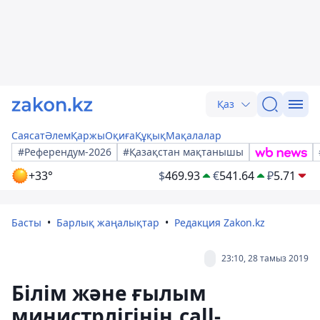
Қаз
Саясат
Әлем
Қаржы
Оқиға
Құқық
Мақалалар
#Референдум-2026
#Қазақстан мақтанышы
+33°
$
469.93
€
541.64
₽
5.71
Басты
Барлық жаңалықтар
Редакция Zakon.kz
23:10, 28 тамыз 2019
Білім және ғылым
министрлігінің call-