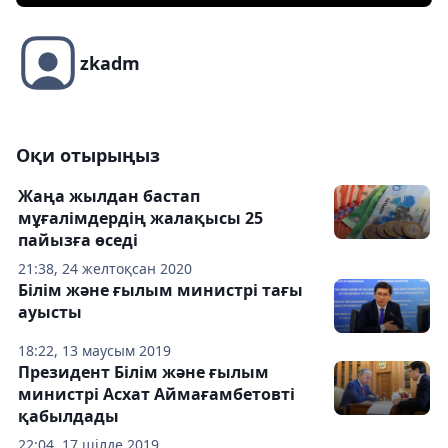
zkadm
Оқи отырыңыз
Жаңа жылдан бастап
мұғалімдердің жалақысы 25
пайызға өседі
21:38, 24 желтоқсан 2020
Білім және ғылым министрі тағы
ауысты
18:22, 13 маусым 2019
Президент Білім және ғылым
министрі Асхат Аймағамбетовті
қабылдады
22:04, 17 шілде 2019