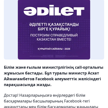
Білім және ғылым министрлігінің call-орталығы
жұмысын бастады. Бұл туралы министр Асхат
Аймағамбетов Facebook әлеуметтік желісіндегі
парақшасында жазды.
Достар! Назарларыңызға өңірлердегі білім
басқармалары басшыларының Facebook-тегі
аккаунттары мен білім басқармалары жанындағы