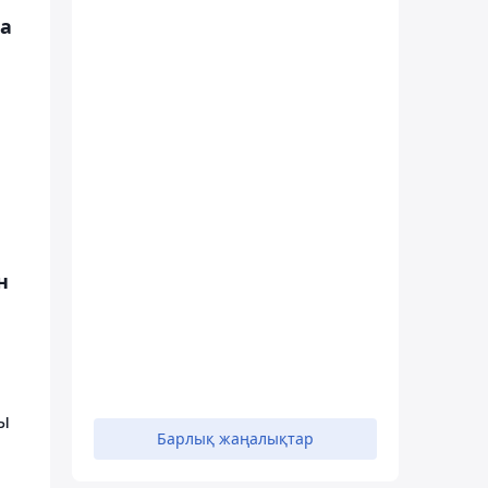
а
н
ы
Барлық жаңалықтар