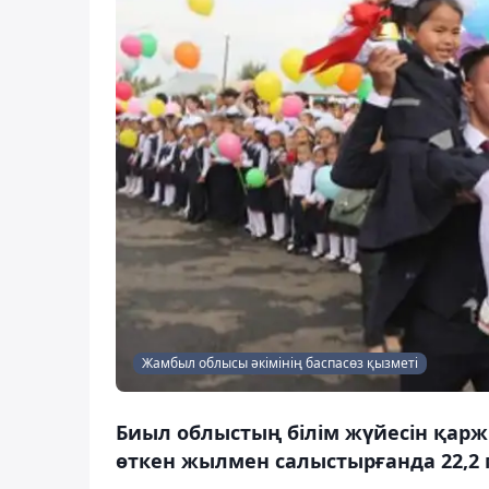
Жамбыл облысы әкімінің баспасөз қызметі
Биыл облыстың білім жүйесін қарж
өткен жылмен салыстырғанда 22,2 