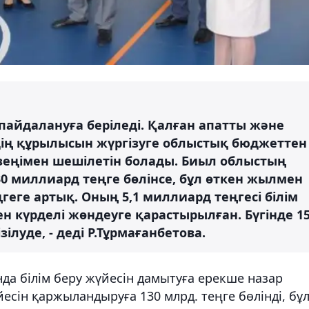
 пайдалануға беріледі. Қалған апатты және
ің құрылысын жүргізуге облыстық бюджеттен
езеңімен шешілетін болады. Биыл облыстың
0 миллиард теңге бөлінсе, бұл өткен жылмен
геге артық. Оның 5,1 миллиард теңгесі білім
 күрделі жөндеуге қарастырылған. Бүгінде 1
луде, - деді Р.Тұрмағанбетова.
да білім беру жүйесін дамытуға ерекше назар
есін қаржыландыруға 130 млрд. теңге бөлінді, бұ