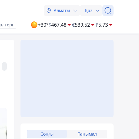
Алматы
Қаз
+30°
$
467.48
€
539.52
₽
5.73
алтері
Соңғы
Танымал