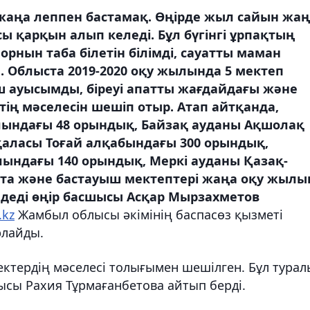
аңа леппен бастамақ. Өңірде жыл сайын жаң
 қарқын алып келеді. Бұл бүгінгі ұрпақтың
 орнын таба білетін білімді, сауатты маман
 Облыста 2019-2020 оқу жылында 5 мектеп
үш ауысымды, біреуі апатты жағдайдағы және
ің мәселесін шешіп отыр. Атап айтқанда,
лындағы 48 орындық, Байзақ ауданы Ақшолақ
қаласы Тоғай алқабындағы 300 орындық,
ындағы 140 орындық, Меркі ауданы Қазақ-
та және бастауыш мектептері жаңа оқу жылы
- деді өңір басшысы Асқар Мырзахметов
.kz
Жамбыл облысы әкімінің баспасөз қызметі
рлайды.
мектердің мәселесі толығымен шешілген. Бұл турал
сы Рахия Тұрмағанбетова айтып берді.