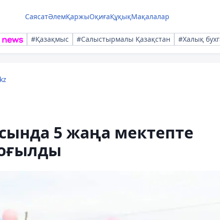
Саясат
Әлем
Қаржы
Оқиға
Құқық
Мақалалар
#Қазақмыс
#Салыстырмалы Қазақстан
#Халық бухг
kz
ында 5 жаңа мектепте
соғылды