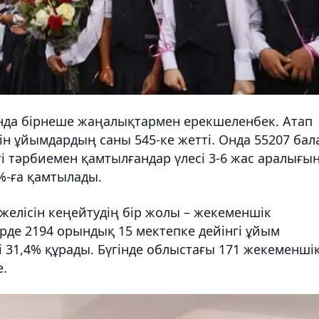
нда бірнеше жаңалықтармен ерекшеленбек. Атап
тін ұйымдардың саны 545-ке жетті. Онда 55207 бал
гі тәрбиемен қамтылғандар үлесі 3-6 жас аралығы
0%-ға қамтылады.
 желісін кеңейтудің бір жолы – жекеменшік
ңірде 2194 орындық 15 мектепке дейінгі ұйым
 31,4% құрады. Бүгінде облыстағы 171 жекеменші
е.