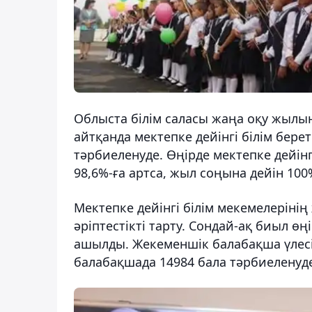
Облыста білім саласы жаңа оқу жылы
айтқанда мектепке дейінгі білім бере
тәрбиеленуде. Өңірде мектепке дейін
98,6%-ға артса, жыл соңына дейін 10
Мектепке дейінгі білім мекемелерінің
әріптестікті тарту. Сондай-ақ биыл ө
ашылды. Жекеменшік балабақша үлесі
балабақшада 14984 бала тәрбиеленуд