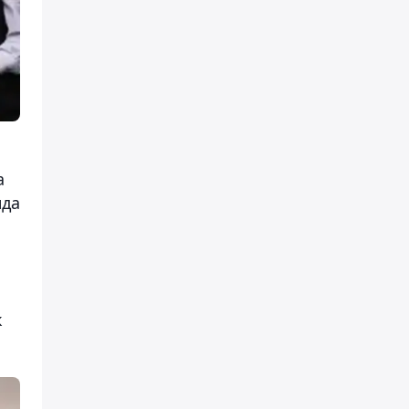
а
нда
к