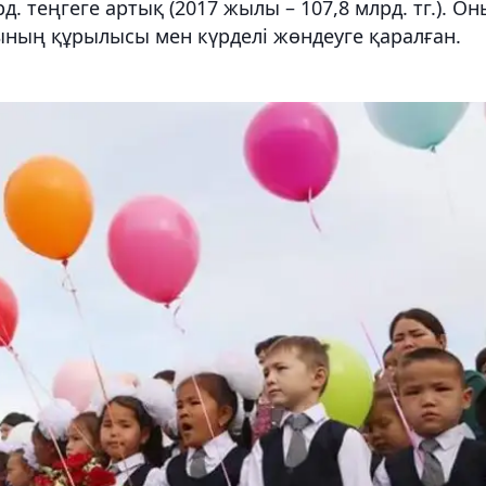
. теңгеге артық (2017 жылы – 107,8 млрд. тг.). О
рының құрылысы мен күрделі жөндеуге қаралған.