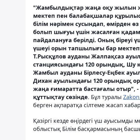
"Жамбылдықтар жаңа оқу жылын ж
мектеп пен балабақшалар құрылысы
білім нәрімен сусындап, өмірден өз
болып шығуы үшін жасалған қадам.
пайдалануға берілді. Оның біреуі 
үшеуі орын тапшылығы бар мектепт
Т.Рысқұлов ауданы Жалпақсаз ауы
станциясындағы 120 орындық, Шу 
Жамбыл ауданы Бірлесу-Еңбек ауыл
Дихан ауылындағы 120 орындық ор
жаңа ғимаратта бастағалы отыр", 
құттықтау сөзінде
. Бұл туралы
Zakon
берген ақпаратқа сілтеме жасап хаба
Қазіргі кезде өңірдегі үш ауысымды 
облыстық Білім басқармасының басшы