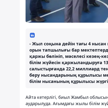
- Жыл соңына дейін тағы 4 нысан
орын тапшылығы бар мектептерд
қаржы бөлініп, мәселесі кезең-к
білім жүйесін қаржыландыруға 13
салыстырғанда 22,2 миллиард тең
беру нысандарының құрылысы мен
білім нысанының құрылысы жүргізі
Айта кетерлігі, биыл Жамбыл облысын
аударылуда. Ағымдағы жылы білім жүй