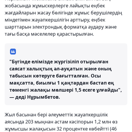
жобасында жұмыскерлерге лайықты еңбек
жағдайларын жасау бөлігінде жұмыс берушілердің
міндетімен жауапкершілігін арттыру, еңбек
шарттарын электрондық форматқа аудару және
тағы басқа мәселелер қарастырылған.
"Бүгінде елімізде жүргізіліп отырылған
саясат халықтың әл-ауқатын және оның
табысын көтеруге бағытталған. Осы
мақсатта, биылғы 1 қаңтардан бастап ең
төменгі жалақы мөлшері 1,5 есеге ұлғайды",
— деді Нұрымбетов.
Жыл басынан бері әлеуметтік жауапкершілік
аясында 203 мыңнан астам кәсіпорын 1,2 млн өз
жұмысшы жалақысын 32 процентке көбейтті (46