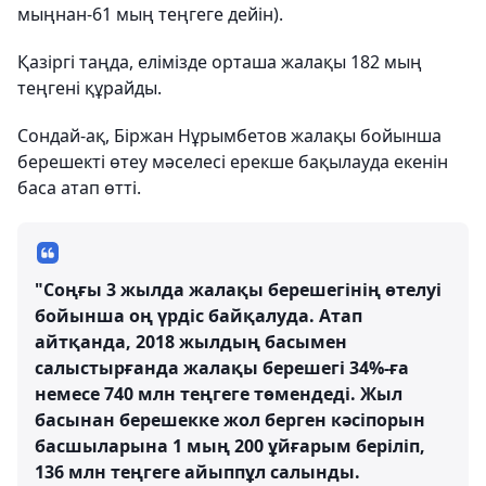
мыңнан-61 мың теңгеге дейін).
Қазіргі таңда, елімізде орташа жалақы 182 мың
теңгені құрайды.
Сондай-ақ, Біржан Нұрымбетов жалақы бойынша
берешекті өтеу мәселесі ерекше бақылауда екенін
баса атап өтті.
"Соңғы 3 жылда жалақы берешегінің өтелуі
бойынша оң үрдіс байқалуда. Атап
айтқанда, 2018 жылдың басымен
салыстырғанда жалақы берешегі 34%-ға
немесе 740 млн теңгеге төмендеді. Жыл
басынан берешекке жол берген кәсіпорын
басшыларына 1 мың 200 ұйғарым беріліп,
136 млн теңгеге айыппұл салынды.