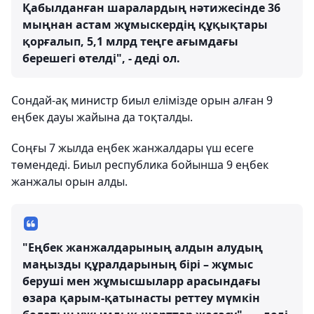
Қабылданған шаралардың нәтижесінде 36
мыңнан астам жұмыскердің құқықтары
қорғалып, 5,1 млрд теңге ағымдағы
берешегі өтелді", - деді ол.
Сондай-ақ министр биыл елімізде орын алған 9
еңбек дауы жайына да тоқталды.
Соңғы 7 жылда еңбек жанжалдары үш есеге
төмендеді. Биыл республика бойынша 9 еңбек
жанжалы орын алды.
"Еңбек жанжалдарының алдын алудың
маңызды құралдарының бірі – жұмыс
беруші мен жұмысшыларр арасындағы
өзара қарым-қатынасты реттеу мүмкін