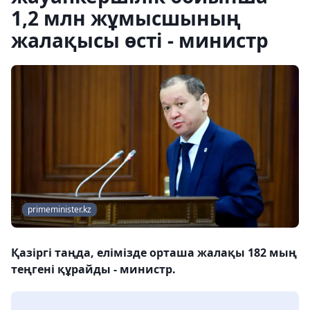
1,2 млн жұмысшының
жалақысы өсті - министр
primeminister.kz
Қазіргі таңда, елімізде орташа жалақы 182 мың
теңгені құрайды - министр.