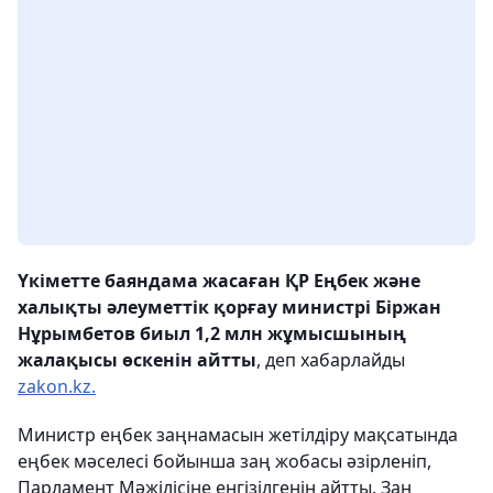
Үкіметте баяндама жасаған ҚР Еңбек және
халықты әлеуметтік қорғау министрі Біржан
Нұрымбетов биыл 1,2 млн жұмысшының
жалақысы өскенін айтты
, деп хабарлайды
zakon.kz.
Министр еңбек заңнамасын жетілдіру мақсатында
еңбек мәселесі бойынша заң жобасы әзірленіп,
Парламент Мәжілісіне енгізілгенін айтты. Заң