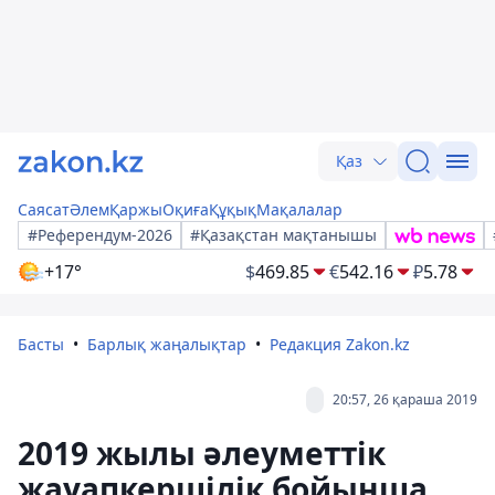
Қаз
Саясат
Әлем
Қаржы
Оқиға
Құқық
Мақалалар
#Референдум-2026
#Қазақстан мақтанышы
+17°
$
469.85
€
542.16
₽
5.78
Басты
Барлық жаңалықтар
Редакция Zakon.kz
20:57, 26 қараша 2019
2019 жылы әлеуметтік
жауапкершілік бойынша