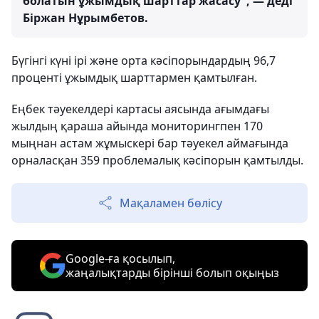
болатын ұжымдық шарттар жасасу", — деді
Біржан Нұрымбетов.
Бүгінгі күні ірі және орта кәсіпорындардың 96,7
проценті ұжымдық шарттармен қамтылған.
Еңбек тәуекелдері картасы аясында ағымдағы
жылдың қараша айында мониторингпен 170
мыңнан астам жұмыскері бар тәуекел аймағында
орналасқан 359 проблемалық кәсіпорын қамтылды.
Мақаламен бөлісу
Google-ға қосылып,
жаңалықтарды бірінші болып оқыңыз