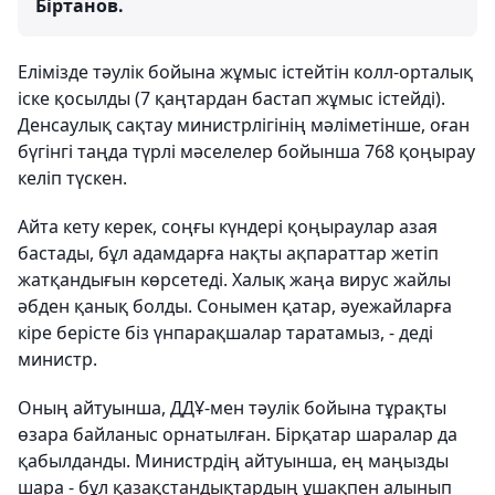
Біртанов.
Елімізде тәулік бойына жұмыс істейтін колл-орталық
іске қосылды (7 қаңтардан бастап жұмыс істейді).
Денсаулық сақтау министрлігінің мәліметінше, оған
бүгінгі таңда түрлі мәселелер бойынша 768 қоңырау
келіп түскен.
Айта кету керек, соңғы күндері қоңыраулар азая
бастады, бұл адамдарға нақты ақпараттар жетіп
жатқандығын көрсетеді. Халық жаңа вирус жайлы
әбден қанық болды. Сонымен қатар, әуежайларға
кіре берісте біз үнпарақшалар таратамыз, - деді
министр.
Оның айтуынша, ДДҰ-мен тәулік бойына тұрақты
өзара байланыс орнатылған. Бірқатар шаралар да
қабылданды. Министрдің айтуынша, ең маңызды
шара - бұл қазақстандықтардың ұшақпен алынып