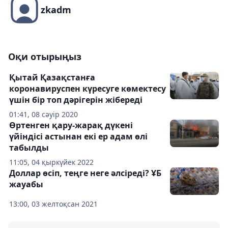
zkadm
Оқи отырыңыз
Қытай Қазақстанға
коронавируспен күресуге көмектесу
үшін бір топ дәрігерін жібереді
01:41, 08 сәуір 2020
Өртенген қару-жарақ дүкені
үйіндісі астынан екі ер адам өлі
табылды
11:05, 04 қыркүйек 2022
Доллар өсіп, теңге неге әлсіреді? ҰБ
жауабы
13:00, 03 желтоқсан 2021