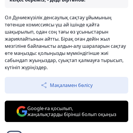
Ол Дүниежүзілік денсаулық сақтау ұйымының
төтенше комиссиясы үш ай ішінде қайта
шақырылып, одан соң тағы өз ұсыныстарын
жариялайтынын айтты. Бірақ оған дейін жыл
мезгіліне байланысты алдын-алу шараларын сақтау
өте маңызды: қолыңызды мүмкіндігінше жиі
сабындап жуыңыздар, суықтап қалмауға тырысып,
күтініп жүріңіздер.
Мақаламен бөлісу
Google-ға қосылып,
жаңалықтарды бірінші болып оқыңыз