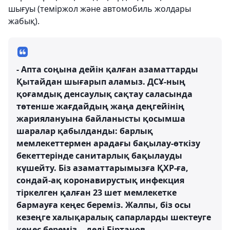
шығуы (теміржол және автомобиль жолдары
жабық).
- Апта соңына дейін қалған азаматтарды
Қытайдан шығарып аламыз. ДСҰ-ның
қоғамдық денсаулық сақтау саласында
төтенше жағдайдың жаңа деңгейінің
жариялануына байланысты қосымша
шаралар қабылданды: барлық
мемлекеттермен арадағы бақылау-өткізу
бекеттерінде санитарлық бақылауды
күшейту. Біз азаматтарымызға ҚХР-ға,
сондай-ақ коронавирустық инфекция
тіркелген қалған 23 шет мемлекетке
бармауға кеңес береміз. Жалпы, біз осы
кезеңге халықаралық сапарларды шектеуге
кеңес береміз, - деді Біртанов.