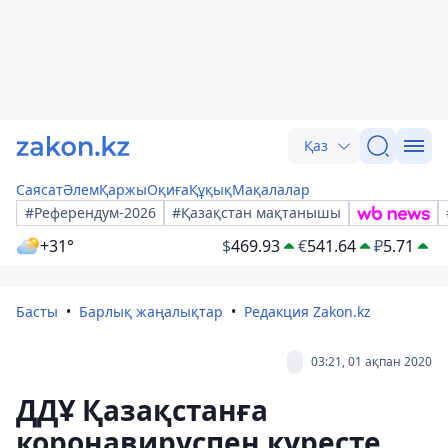
Қаз
Саясат
Әлем
Қаржы
Оқиға
Құқық
Мақалалар
#Референдум-2026
#Қазақстан мақтанышы
+31°
$
469.93
€
541.64
₽
5.71
Басты
Барлық жаңалықтар
Редакция Zakon.kz
03:21, 01 ақпан 2020
ДДҰ Қазақстанға
коронавируспен күресте