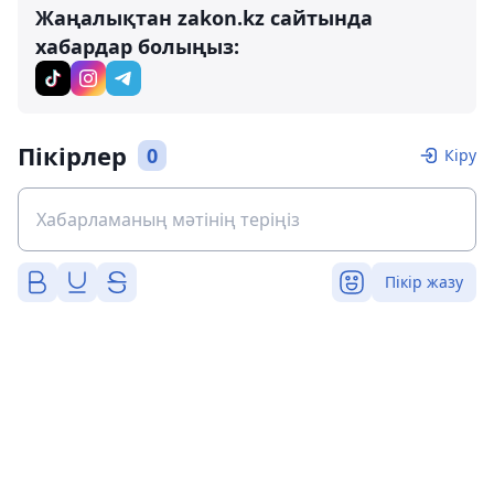
Жаңалықтан zakon.kz сайтында
хабардар болыңыз:
Пікірлер
0
Кіру
Пікір жазу