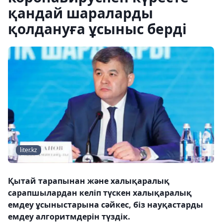
қандай шараларды
қолдануға ұсыныс берді
liter.kz
Қытай тарапынан және халықаралық
сарапшылардан келіп түскен халықаралық
емдеу ұсыныстарына сәйкес, біз науқастарды
емдеу алгоритмдерін түздік.