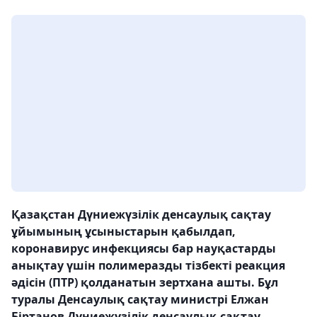
Қазақстан Дүниежүзілік денсаулық сақтау
ұйымының ұсыныстарын қабылдап,
коронавирус инфекциясы бар науқастарды
анықтау үшін полимеразды тізбекті реакция
әдісін (ПТР) қолданатын зертхана ашты. Бұл
туралы Денсаулық сақтау министрі Елжан
Біртанов Дүниежүзілік денсаулық сақтау