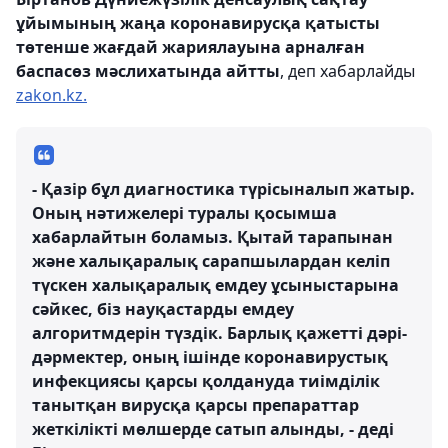
ұйымының жаңа коронавирусқа қатысты
төтенше жағдай жариялауына арналған
баспасөз мәслихатында айтты
, деп хабарлайды
zakon.kz.
- Қазір бұл диагностика түрісыналып жатыр.
Оның нәтижелері туралы қосымша
хабарлайтын боламыз. Қытай тарапынан
және халықаралық сарапшылардан келіп
түскен халықаралық емдеу ұсыныстарына
сәйкес, біз науқастарды емдеу
алгоритмдерін түздік. Барлық қажетті дәрі-
дәрмектер, оның ішінде коронавирустық
инфекциясы қарсы қолдануда тиімділік
танытқан вирусқа қарсы препараттар
жеткілікті мөлшерде сатып алынды, - деді