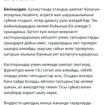
Бесіншіден.
Қазақстанда отандық шикізат базасын
аграрлық кешенге, әсіресе мал шаруашылығына
сүйене отырып, ілгері дамыту үшін жағдай бар. Тек
жайылымдардың көлемі бойынша біз әлемде 5
орындамыз. Бүгінгі күні жеңіл өнеркәсіп
кәсіпорындарының көпшілігі үлкен тапсырыстарды
орындауға дайын емес, тауарлардың көп түрлерін
шығара алмайды, маусым сайын өнім түрлерінің
қатарын жылына бірнеше рет өзгертуге қауқарсыз.
Кәсіпорындар үлкен көлемде шикізат (маталар,
фурнитура және т.б.) сатып ала алмайды, себебі
оларда үлкен тапсырыстар жоқ. Осыдан жоғары
баға пайда болады, өйткені тапсырыстар көлемі
шағын, ал жеңілдіктер төмен. Осы тұйықталған
шеңберді жарып шығу керек.
Өндірістік циклдың екінші жағында тауарларды