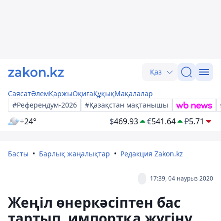
Қаз
Саясат
Әлем
Қаржы
Оқиға
Құқық
Мақалалар
#Референдум-2026
#Қазақстан мақтанышы
+24°
$
469.93
€
541.64
₽
5.71
Басты
Барлық жаңалықтар
Редакция Zakon.kz
17:39, 04 наурыз 2020
Жеңіл өнеркәсіптен бас
тартып, импортқа жүгіну