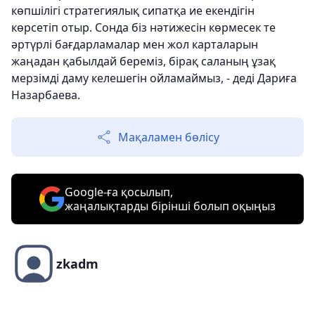
көпшілігі стратегиялық сипатқа ие екендігін
көрсетіп отыр. Сонда біз нәтижесін көрмесек те
әртүрлі бағдарламалар мен жол карталарын
жаңадан қабылдай береміз, бірақ саланың ұзақ
мерзімді даму келешегін ойламаймыз, - деді Дариға
Назарбаева.
Мақаламен бөлісу
Google-ға қосылып,
жаңалықтарды бірінші болып оқыңыз
zkadm