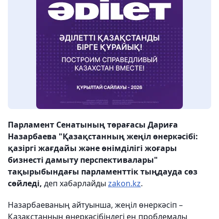
Парламент Сенатының төрағасы Дариға
Назарбаева "Қазақстанның жеңіл өнеркәсібі:
қазіргі жағдайы және өнімділігі жоғары
бизнесті дамыту перспективалары"
тақырыбындағы парламенттік тыңдауда сөз
сөйледі,
деп хабарлайды
zakon.kz
.
Назарбаеваның айтуынша, жеңіл өнеркәсіп –
Қазақстанның өнеркәсібіндегі ең проблемалы