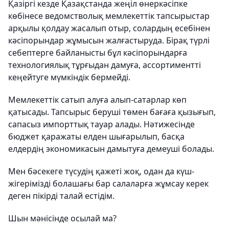
Қазіргі кезде Қазақстанда жеңіл өнеркәсіпке
көбінесе ведомстволық мемлекеттік тапсырыстар
арқылы қолдау жасалып отыр, солардың есебінен
кәсіпорындар жұмысын жалғастыруда. Бірақ түрлі
себептерге байланысты бұл кәсіпорындарға
технологиялық тұрғыдан дамуға, ассортиментті
кеңейтуге мүмкіндік бермейді.
Мемлекеттік сатып алуға алып-сатарлар көп
қатысады. Тапсырыс беруші төмен бағаға қызығып,
сапасыз импорттық тауар алады. Нәтижесінде
бюджет қаражаты елден шығарылып, басқа
елдердің экономикасын дамытуға демеуші болады.
Мен бәсекеге түсудің қажеті жоқ, одан да күш-
жігерімізді болашағы бар салаларға жұмсау керек
деген пікірді талай естідім.
Шын мәнісінде осылай ма?