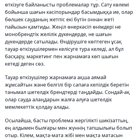
өткізуге байланысты проблемалар тұр. Сату көлемі
бойынша шағын кәсіпорындар басымдыққа ие, олар
бөлшек сауданың жетпіс екі бүтін оннан жеті
пайызын қамтиды. Жеңіл өнеркәсіп өнімдері не
монобрендтік желілік дүкендерде, не шағын
дүкендерде сатылады. Өндірушіге көптеген ұсақ
тауар өткізушілермен келісуге тура келеді, ал бұл
басқару, маркетинг пен жарнамаға көп шығын
кетеді деген сөз.
Тауар өткізушілер жарнамаға ақша аямай
жұмсайтын және белгілі бір сапаға кепілдік беретін
танымал шетелдік брендтерді таңдайды. Сондай-ақ
олар сауда алаңдарын жалға алуға шетелдік
мемлекеттік қолдау алады.
Осылайша, басты проблема жергілікті шикізаттың,
ең алдымен былғары мен жүннің тапшылығы болып
отыр. Кілем, мақта-мата жібі мен мақта матасын