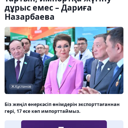
дұрыс емес – Дариға
Назарбаева
Ж.Құспанов
Біз жеңіл өнеркәсіп өнімдерін экспорттағаннан
гөрі, 17 есе көп импорттаймыз.