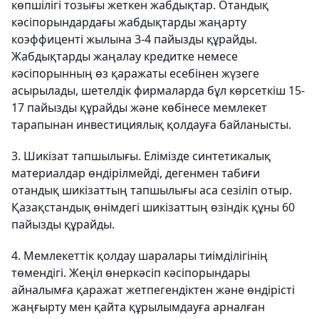
көпшілігі тозығы жеткен жабдықтар. Отандық
кәсіпорындардағы жабдықтарды жаңарту
коэффиценті жылына 3-4 пайызды құрайды.
Жабдықтарды жаңалау кредитке немесе
кәсіпорынның өз қаражаты есебінен жүзеге
асырылады, шетелдік фирмаларда бұл көрсеткіш 15-
17 пайызды құрайды және көбінесе мемлекет
тарапынан инвестициялық қолдауға байланысты.
3. Шикізат тапшылығы. Елімізде синтетикалық
материалдар өндірілмейді, дегенмен табиғи
отандық шикізаттың тапшылығы аса сезіліп отыр.
Қазақстандық өнімдегі шикізаттың өзіндік құны 60
пайызды құрайды.
4. Мемлекеттік қолдау шаралары тиімділігінің
төмендігі. Жеңіл өнеркәсіп кәсіпорындары
айналымға қаражат жетпегендіктен және өндірісті
жаңғырту мен қайта құрылымдауға арналған