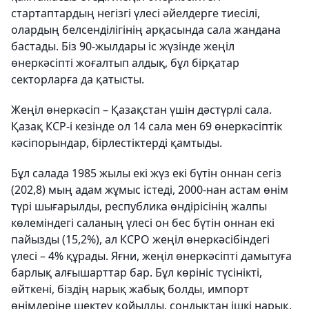
стартаптардың негізгі үлесі әйелдерге тиесілі,
олардың белсенділігінің арқасында сала жандана
бастады. Біз 90-жылдары іс жүзінде жеңіл
өнеркәсіпті жоғалтып алдық, бұл бірқатар
секторларға да қатысты.
Жеңіл өнеркәсіп – Қазақстан үшін дәстүрлі сала.
Қазақ КСР-і кезінде ол 14 сала мен 69 өнеркәсіптік
кәсіпорындар, бірлестіктерді қамтыды.
Бұл салада 1985 жылы екі жүз екі бүтін оннан сегіз
(202,8) мың адам жұмыс істеді, 2000-нан астам өнім
түрі шығарылды, республика өндірісінің жалпы
көлеміндегі саланың үлесі он бес бүтін оннан екі
пайызды (15,2%), ал КСРО жеңіл өнеркәсібіндегі
үлесі – 4% құрады. Яғни, жеңіл өнеркәсіпті дамытуға
барлық алғышарттар бар. Бұл көрініс түсінікті,
өйткені, біздің нарық жабық болды, импорт
өнімдеріне шектеу қойылды, сондықтан ішкі нарық,