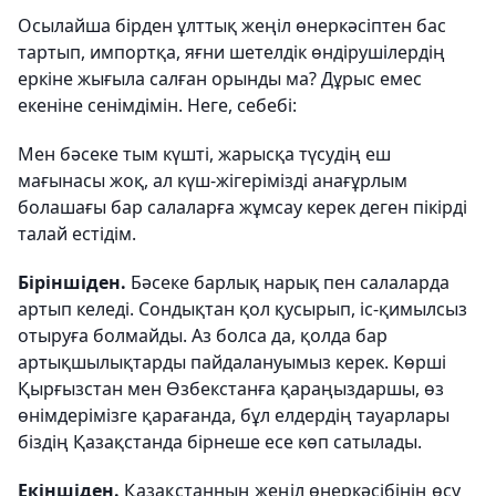
Осылайша бірден ұлттық жеңіл өнеркәсіптен бас
тартып, импортқа, яғни шетелдік өндірушілердің
еркіне жығыла салған орынды ма? Дұрыс емес
екеніне сенімдімін. Неге, себебі:
Мен бәсеке тым күшті, жарысқа түсудің еш
мағынасы жоқ, ал күш-жігерімізді анағұрлым
болашағы бар салаларға жұмсау керек деген пікірді
талай естідім.
Біріншіден.
Бәсеке барлық нарық пен салаларда
артып келеді. Сондықтан қол қусырып, іс-қимылсыз
отыруға болмайды. Аз болса да, қолда бар
артықшылықтарды пайдалануымыз керек. Көрші
Қырғызстан мен Өзбекстанға қараңыздаршы, өз
өнімдерімізге қарағанда, бұл елдердің тауарлары
біздің Қазақстанда бірнеше есе көп сатылады.
Екіншіден.
Қазақстанның жеңіл өнеркәсібінің өсу