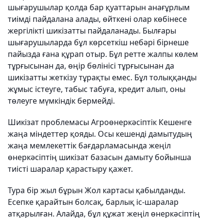
шығарушылар қолда бар қуаттарын анағұрлым
тиімді пайдалана алады, өйткені олар көбінесе
жергілікті шикізатты пайдаланады. Былғары
шығарушыларда бұл көрсеткіш небәрі бірнеше
пайызда ғана құрап отыр. Бұл ретте жалпы көлем
тұрғысынан да, өңір бөлінісі тұрғысынан да
шикізатты жеткізу тұрақты емес. Бұл толыққанды
жұмыс істеуге, табыс табуға, кредит алып, оны
төлеуге мүмкіндік бермейді.
Шикізат проблемасы Агроөнеркәсіптік Кешенге
жаңа міндеттер қояды. Осы кешенді дамытудың
жаңа мемлекеттік бағдарламасында жеңіл
өнеркәсіптің шикізат базасын дамыту бойынша
тиісті шаралар қарастыру қажет.
Тура бір жыл бұрын Жол картасы қабылданды.
Есепке қарайтын болсақ, барлық іс-шаралар
атқарылған. Алайда, бұл құжат жеңіл өнеркәсіптің