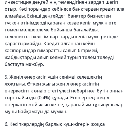
инвестиция деңгейінің төмендігінен зардап шегіп
отыр. Кәсіпорындар көбінесе банктерден кредит ала
алмайды. Екінші деңгейдегі банктер бизнестен
түскен өтінімдерді қараған кезде кепіл мүлкін өте
төмен мөлшерлеме бойынша бағалайды,
келешектегі келісімшарттарды кепіл мүлкі ретінде
қарастырмайды. Кредит алғаннан кейін
кәсіпорындар ғимаратты салып бітірмей,
жабдықтарды алып келмей тұрып төлем төлеуді
бастауға мәжбүр.
5. Жеңіл өнеркәсіп үшін сенімді келешектің
жоқтығы. Өткен жылы жеңіл өнеркәсіптің
өнеркәсіптік өндірістегі үлесі небәрі нөл бүтін оннан
төрт пайызды (0,4%) құрады. Егер ертең жеңіл
өнеркәсіп жойылып кетсе, қарапайым тұтынушылар
мұны байқамауы да мүмкін.
6. Кәсіпкерлердің барлық күш-жігерін жоққа