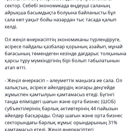
сектор. Себебі экономикада өңдеуші саланың
айрықша басымдықта болуына байланысты бұл
сала көп уақыт бойы назардан тыс тасада қалып
келді.
Ол жеңіл өнеркәсіптің экономиканы түрлендіруге,
әсіресе пайдалы қазбалар қорының азайып, мұнай
бағасының төмендеген кезінде дағдарыс толқынына
қарсы тұру мүмкіндігінің бірі болып табылатынын
атап өтті.
- Жеңіл өнеркәсіп – әлеуметтік маңызға ие сала. Ол
халықтың, әсіресе әйелдердің жоғары деңгейде
жұмыспен қамтылуын қамтамасыз етеді. Бүгінгі
таңда еліміздегі шағын және орта бизнес (ШОБ)
субъектілерінің барлық активтерінің 44 пайызын
әйелдер басқарады. Олар шағын және орта бизнес
секторындағы барлық жұмыс орындарының 31%
қамтамасыз етеді. Жеңіл өнеркәсіптегі