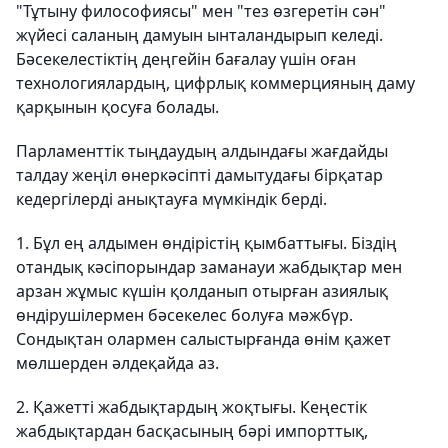
"Тұтыну философиясы" мен "тез өзгеретін сән"
жүйесі саланың дамуын ынталандырып келеді.
Бәсекелестіктің деңгейін бағалау үшін оған
технологиялардың, цифрлық коммерцияның даму
қарқынын қосуға болады.
Парламенттік тыңдаудың алдындағы жағдайды
талдау жеңіл өнеркәсіпті дамытудағы бірқатар
кедергілерді анықтауға мүмкіндік берді.
1. Бұл ең алдымен өндірістің қымбаттығы. Біздің
отандық кәсіпорындар заманауи жабдықтар мен
арзан жұмыс күшін қолданып отырған азиялық
өндірушілермен бәсекелес болуға мәжбүр.
Сондықтан олармен салыстырғанда өнім қажет
мөлшерден әлдеқайда аз.
2. Қажетті жабдықтардың жоқтығы. Кеңестік
жабдықтардан басқасының бәрі импорттық,