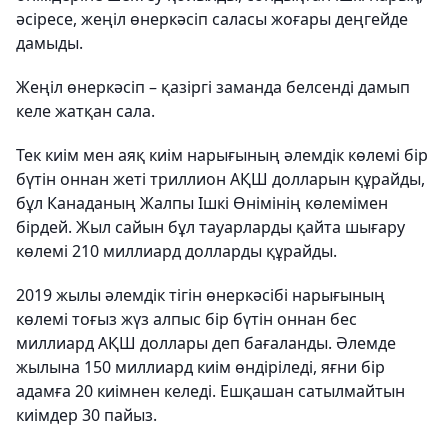
әсіресе, жеңіл өнеркәсіп саласы жоғары деңгейде
дамыды.
Жеңіл өнеркәсіп – қазіргі заманда белсенді дамып
келе жатқан сала.
Тек киім мен аяқ киім нарығының әлемдік көлемі бір
бүтін оннан жеті триллион АҚШ долларын құрайды,
бұл Канаданың Жалпы Ішкі Өнімінің көлемімен
бірдей. Жыл сайын бұл тауарларды қайта шығару
көлемі 210 миллиард долларды құрайды.
2019 жылы әлемдік тігін өнеркәсібі нарығының
көлемі тоғыз жүз алпыс бір бүтін оннан бес
миллиард АҚШ доллары деп бағаланды. Әлемде
жылына 150 миллиард киім өндіріледі, яғни бір
адамға 20 киімнен келеді. Ешқашан сатылмайтын
киімдер 30 пайыз.