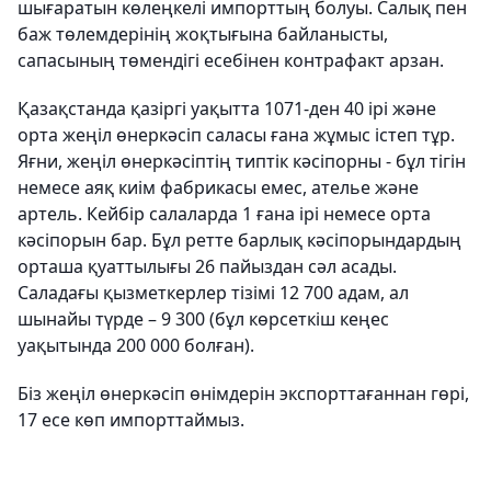
шығаратын көлеңкелі импорттың болуы. Салық пен
баж төлемдерінің жоқтығына байланысты,
сапасының төмендігі есебінен контрафакт арзан.
Қазақстанда қазіргі уақытта 1071-ден 40 ірі және
орта жеңіл өнеркәсіп саласы ғана жұмыс істеп тұр.
Яғни, жеңіл өнеркәсіптің типтік кәсіпорны - бұл тігін
немесе аяқ киім фабрикасы емес, ателье және
артель. Кейбір салаларда 1 ғана ірі немесе орта
кәсіпорын бар. Бұл ретте барлық кәсіпорындардың
орташа қуаттылығы 26 пайыздан сәл асады.
Саладағы қызметкерлер тізімі 12 700 адам, ал
шынайы түрде – 9 300 (бұл көрсеткіш кеңес
уақытында 200 000 болған).
Біз жеңіл өнеркәсіп өнімдерін экспорттағаннан гөрі,
17 есе көп импорттаймыз.