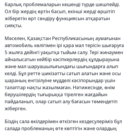
барлық проблемаларын кешенді түрде шешпейді.
Ол бір жердің өртін басып, екінші жерді өршітіп
жіберетін өрт сөндіру функциясын атқаратын
сияқты.
Мәселен, Қазақстан Республикасының аумағынан
автомобиль көлігімен ірі қара мал терісін шығаруға
5 жылға дейінгі уақытқа тыйым салу. Тері жинаумен
айналысатын кейбір кәсіпкерлердің құлдырауына
және мал шаруашылығындағы шығындарға алып
келді. Бұл ретте шикізатты сатып алатын және осы
шараның енгізілуіне мүдделі кәсіпорындар үшін
талаптар нақты жазылмаған. Нәтижесінде, өнім
берушілердің тығырыққа тірелген жағдайын
пайдаланып, олар сатып алу бағасын төмендетіп
жіберген.
Біздің сала өкілдерімен өткізген кездесулеріміз бұл
салада проблеманың өте көптігін және олардың