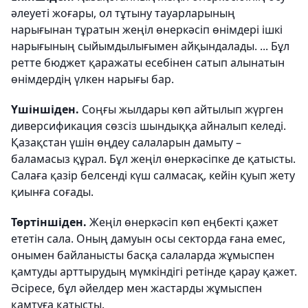
әлеуеті жоғары, ол тұтыну тауарларының
нарығынан тұратын жеңіл өнеркәсіп өнімдері ішкі
нарығының сыйымдылығымен айқындалады. ... Бұл
ретте бюджет қаражаты есебінен сатып алынатын
өнімдердің үлкен нарығы бар.
Үшіншіден.
Соңғы жылдары көп айтылып жүрген
диверсификация сөзсіз шындыққа айналып келеді.
Қазақстан үшін өңдеу салаларын дамыту –
баламасыз құрал. Бұл жеңіл өнеркәсіпке де қатысты.
Салаға қазір белсенді күш салмасақ, кейін қуып жету
қиынға соғады.
Төртіншіден.
Жеңіл өнеркәсіп көп еңбекті қажет
ететін сала. Оның дамуын осы секторда ғана емес,
онымен байланысты басқа салаларда жұмыспен
қамтуды арттырудың мүмкіндігі ретінде қарау қажет.
Әсіресе, бұл әйелдер мен жастарды жұмыспен
қамтуға қатысты.