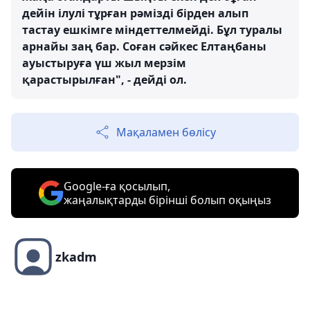
дейін ілулі тұрған рәмізді бірден алып
тастау ешкімге міндеттелмейді. Бұл туралы
арнайы заң бар. Соған сәйкес Елтаңбаны
ауыстыруға үш жыл мерзім
қарастырылған", - дейді ол.
Мақаламен бөлісу
Google-ға қосылып,
жаңалықтарды бірінші болып оқыңыз
zkadm