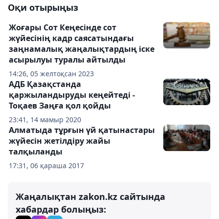
Оқи отырыңыз
Жоғары Сот Кеңесінде сот
жүйесінің кадр саясатындағы
заңнамалық жаңалықтардың іске
асырылуы туралы айтылды
14:26, 05 желтоқсан 2023
АДБ Қазақстанда
қаржыландыруды кеңейтеді -
Тоқаев Заңға қол қойды
23:41, 14 мамыр 2020
Алматыда тұрғын үй қатынастары
жүйесін жетілдіру жайы
талқыланды
17:31, 06 қараша 2017
Жаңалықтан zakon.kz сайтында
хабардар болыңыз: