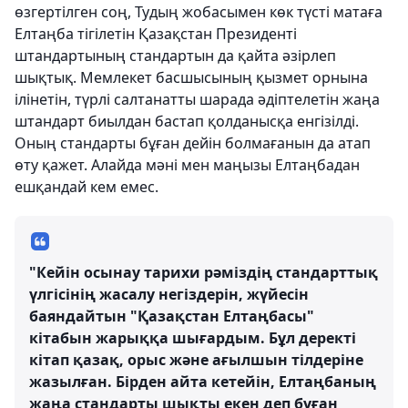
өзгертілген соң, Тудың жобасымен көк түсті матаға
Елтаңба тігілетін Қазақстан Президенті
штандартының стандартын да қайта әзірлеп
шықтық. Мемлекет басшысының қызмет орнына
ілінетін, түрлі салтанатты шарада әдіптелетін жаңа
штандарт биылдан бастап қолданысқа енгізілді.
Оның стандарты бұған дейін болмағанын да атап
өту қажет. Алайда мәні мен маңызы Елтаңбадан
ешқандай кем емес.
"Кейін осынау тарихи рәміздің стандарттық
үлгісінің жасалу негіздерін, жүйесін
баяндайтын "Қазақстан Елтаңбасы"
кітабын жарыққа шығардым. Бұл деректі
кітап қазақ, орыс және ағылшын тілдеріне
жазылған. Бірден айта кетейін, Елтаңбаның
жаңа стандарты шықты екен деп бұған