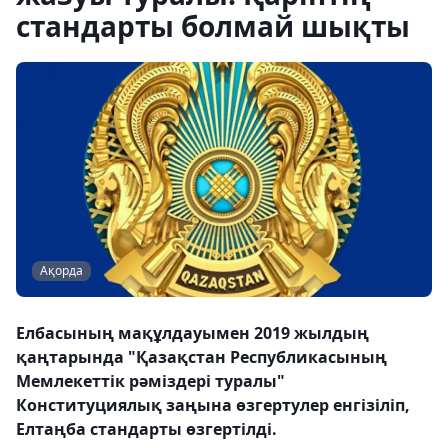
стандарты болмай шықты
Ақорда
Елбасының мақұлдауымен 2019 жылдың
қаңтарында "Қазақстан Республикасының
Мемлекеттік рәміздері туралы"
Конституциялық заңына өзгертулер енгізіліп,
Елтаңба стандарты өзгертілді.