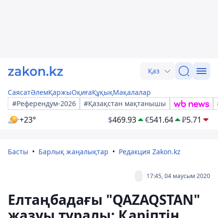
Қаз
Саясат
Әлем
Қаржы
Оқиға
Құқық
Мақалалар
#Референдум-2026
#Қазақстан мақтанышы
+23°
$
469.93
€
541.64
₽
5.71
Басты
Барлық жаңалықтар
Редакция Zakon.kz
17:45, 04 маусым 2020
Елтаңбадағы "QAZAQSTAN"
жазуы туралы: Қаріптің