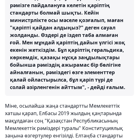
рәмізге пайдалануға келетін қаріптің
стандарты болмай шықты. Кейін
министрлікте осы мәселе қозғалып, маған
"қаріпті қайдан алдыңыз?" деген сауал
жолданды. Өздері де іздеп таба алмаған
ғой. Мен мұндай қаріптің дайын үлгісі жоқ
екенін жеткіздім. Бұл қаріптің геральдика,
көркемдік, қазақы нұсқа заңдылықтары
бойынша рәміздің ажырамас бір бөлігіне
айналғанын, рәміздегі өзге элементтер
қалай ойластырылса, бұл қаріп түрі де
солай әзірленгенін айттым", - дейді ғалым.
Міне, осылайша жаңа стандартты Мемлекеттік
хатшы қарап, Елбасы 2019 жылдың қаңтарында
мақұлдаған соң "Қазақстан Республикасының
Мемлекеттік рәміздері туралы" Конституциялық
заңына өзгертулер енгізілді. Елтаңба стандарты