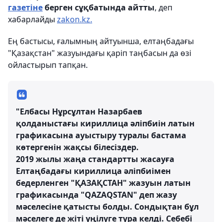
газетіне
берген сұқбатында айтты
, деп
хабарлайды
zakon.kz.
Ең бастысы, ғалымның айтуынша, елтаңбадағы
"Қазақстан" жазуындағы қаріп таңбасын да өзі
ойластырып тапқан.
"Елбасы Нұрсұлтан Назарбаев
қолданыстағы кириллица әліпбиін латын
графикасына ауыстыру туралы бастама
көтергенін жақсы білесіздер.
2019 жылы жаңа стандартты жасауға
Елтаңбадағы кириллица әліпбиімен
бедерленген "ҚАЗАҚСТАН" жазуын латын
графикасында "QAZAQSTAN" деп жазу
мәселесіне қатысты болды. Сондықтан бұл
мәселеге де жіті үңілуге тура келді. Себебі