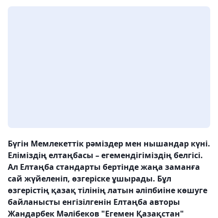
Бүгін Мемлекеттік рәміздер мен нышандар күні.
Еліміздің елтаңбасы – егемендігіміздің белгісі.
Ал Елтаңба стандарты бертінде жаңа заманға
сай жүйеленіп, өзгеріске ұшырады. Бұл
өзгерістің қазақ тілінің латын әліпбиіне көшуге
байланысты енгізілгенін Елтаңба авторы
Жандарбек Мәлібеков "Егемен Қазақстан"