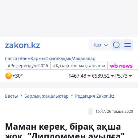
Қаз
Саясат
Әлем
Қаржы
Оқиға
Құқық
Мақалалар
#Референдум-2026
#Қазақстан мақтанышы
+30°
$
467.48
€
539.52
₽
5.73
Басты
Барлық жаңалықтар
Редакция Zakon.kz
16:47, 26 тамыз 2020
Маман керек, бірақ ақша
жоқ. "Дипломмен ауылға"