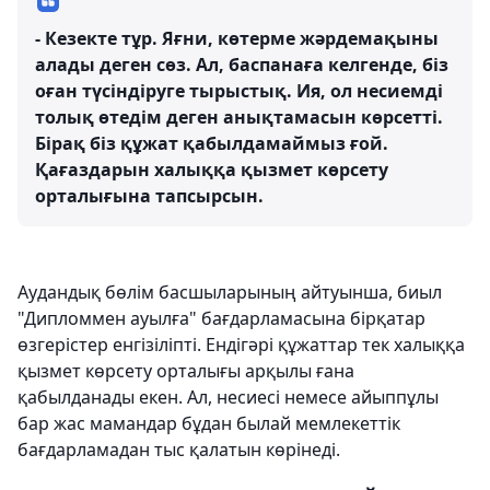
- Кезекте тұр. Яғни, көтерме жәрдемақыны
алады деген сөз. Ал, баспанаға келгенде, біз
оған түсіндіруге тырыстық. Ия, ол несиемді
толық өтедім деген анықтамасын көрсетті.
Бірақ біз құжат қабылдамаймыз ғой.
Қағаздарын халыққа қызмет көрсету
орталығына тапсырсын.
Аудандық бөлім басшыларының айтуынша, биыл
"Дипломмен ауылға" бағдарламасына бірқатар
өзгерістер енгізіліпті. Ендігәрі құжаттар тек халыққа
қызмет көрсету орталығы арқылы ғана
қабылданады екен. Ал, несиесі немесе айыппұлы
бар жас мамандар бұдан былай мемлекеттік
бағдарламадан тыс қалатын көрінеді.