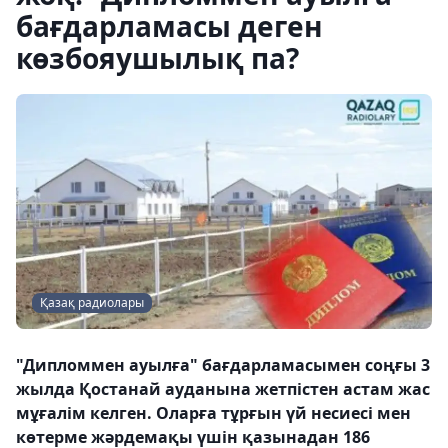
бағдарламасы деген
көзбояушылық па?
Қазақ радиолары
"Дипломмен ауылға" бағдарламасымен соңғы 3
жылда Қостанай ауданына жетпістен астам жас
мұғалім келген. Оларға тұрғын үй несиесі мен
көтерме жәрдемақы үшін қазынадан 186