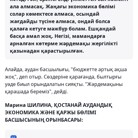
ала алмасақ. Жаңағы экономика бөлімі
солар көмектесе алмаса, осындай
жағдайды түсіне алмаса, ондай болса
қалаға кетуге мәжбүр болам. Ешқандай
басқа амал жоқ. Негізі, мамандарға
арналған көтерме жәрдемақы жергілікті
қазынадан қарастырылған.
Алайда, аудан басшылығы, "бюджетте артық ақша
жоқ", деп отыр. Сөздеріне қарағанда, былтырғы
уәде биыл орындалатын сияқты. "Жәрдемақыны
қарашада береміз", дейді.
Марина ШИЛИНА, ҚОСТАНАЙ АУДАНДЫҚ
ЭКОНОМИКА ЖӘНЕ ҚАРЖЫ БӨЛІМІ
БАСШЫСЫНЫҢ ОРЫНБАСАРЫ: