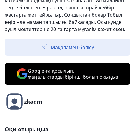
көтерме жәрдемақы үшін қазынадан 186 миллион
теңге бөлінген. Бірақ ол, өкінішке орай кейбір
жастарға жетпей жатыр. Сондықтан болар Тобыл
өңірінде маман тапшылғы байқалады. Осы күнде
ауыл мектептеріне 20-ға тарта мұғалім қажет екен.
Мақаламен бөлісу
Google-ға қосылып,
жаңалықтарды бірінші болып оқыңыз
zkadm
Оқи отырыңыз