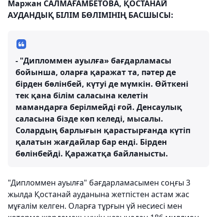
Маржан САЛМАҒАМБЕТОВА, ҚОСТАНАЙ
АУДАНДЫҚ БІЛІМ БӨЛІМІНІҢ БАСШЫСЫ:
- "Дипломмен ауылға» бағдарламасы
бойынша, оларға қаражат та, пәтер де
бірден бөлінбей, күтуі де мүмкін. Өйткені
тек қана білім саласына келетін
мамандарға берілмейді ғой. Денсаулық
саласына бізде көп келеді, мысалы.
Солардың барлығын қарастырғанда күтіп
қалатын жағдайлар бар енді. Бірден
бөлінбейді. Қаражатқа байланысты.
"Дипломмен ауылға" бағдарламасымен соңғы 3
жылда Қостанай ауданына жетпістен астам жас
мұғалім келген. Оларға тұрғын үй несиесі мен