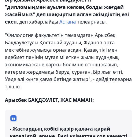
"дипломыңмен ауылға келсең болды жағдай
жасаймыз" деп шақыртып алған әкімдіктің өзі
екен
, деп хабарлайды
Астана
телеарнасы.
"Филология факультетін тәмамдаған Арысбек
Бақдәулетұлы Қостанай ауданы, Жданов орта
мектебіне жұмысқа орналасқан. Қазақ тілі мен
әдебиет пәнінің мұғалімі өткен жылы аудандық
экономика және қаржы бөліміне өтініш жазып,
көтерме жәрдемақы беруді сұраған. Бір жыл өтті.
Уәде әлі күнге қағаз бетінде жатыр", - дейді телеарна
тілшісі.
Арысбек БАҚДӘУЛЕТ, ЖАС МАМАН:
- Жастардың көбісі қазір қалаға қарай
кетеді ғой, әрине. Енді үкіметтен сол көмекті