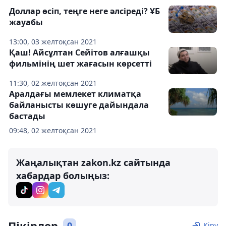
Доллар өсіп, теңге неге әлсіреді? ҰБ
жауабы
13:00, 03 желтоқсан 2021
Қаш! Айсұлтан Сейітов алғашқы
фильмінің шет жағасын көрсетті
11:30, 02 желтоқсан 2021
Аралдағы мемлекет климатқа
байланысты көшуге дайындала
бастады
09:48, 02 желтоқсан 2021
Жаңалықтан zakon.kz сайтында
хабардар болыңыз:
Пікірлер
0
Кіру