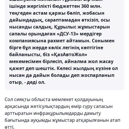
ішінде жергілікті бюджеттен 360 млн.
теңгеден астам қаржы бөліп, жобасын
дайындадық, сараптамадан өткізіп, осы
нысанды салдық. Құрылыс жұмыстарын
сапалы орындаған «ДСУ-13» мердігер
компаниясына рахмет айтамын. Сонымен
бірге бұл жерде көлік легінің көптігіне
байланысты, біз «ҚазАвтоЖол»
мекемесімен бірлесіп, айналма жол жасау
қажет деп шештік. Келесі жылдың күзіне ол
нысан да дайын болады деп жоспарланып
отыр, - деді ол.
Сол сияқты облыста мемлекет қолдауының
арқасында жетісулықтардың өмір сүру сапасын
арттыратын инфрақұрылымдарды дамыту
бағытында ауқымды жұмыстар атқарылғанын атап
өтті.