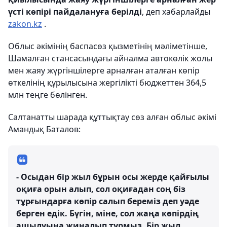
үсті көпірі пайдалануға берілді
, деп хабарлайды
zakon.kz
.
Облыс әкімінің баспасөз қызметінің мәліметінше,
Ш
амалған стансасындағы айналма автокөлік жолы
мен жаяу жүргіншілерге арналған аталған көпір
өткелінің құрылысына жергілікті бюджеттен 364,5
млн теңге бөлінген.
Салтанатты шарада құттықтау сөз алған облыс әкімі
Амандық Баталов:
- Осыдан бір жыл бұрын осы жерде қайғылы
оқиға орын алып, сол оқиғадан соң біз
тұрғындарға көпір салып береміз деп уәде
берген едік. Бүгін, міне, сол жаңа көпірдің
ашылуына жиналып тұрмыз. Бір жыл