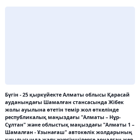
Бүгін - 25 қыркүйекте Алматы облысы Қарасай
ауданындағы Шамалған стансасында Жібек
жолы ауылына өтетін темір жол өткелінде
республикалық маңыздағы "Алматы – Нұр-
Сұлтан" және облыстық маңыздағы "Алматы 1 –
Шамалған - Ұзынағаш" автокөлік жолдарының
қиылысында жаяу жүргіншілерге арналған жер