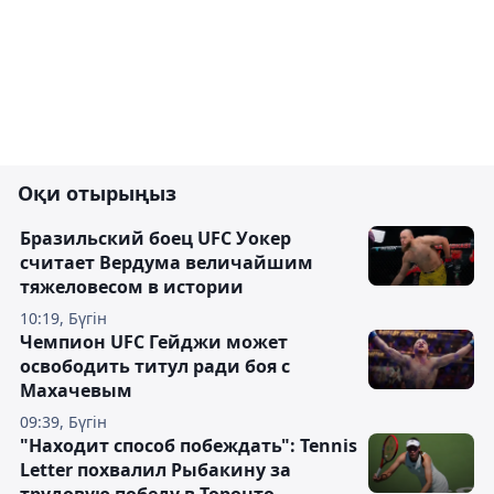
Оқи отырыңыз
Бразильский боец UFC Уокер
считает Вердума величайшим
тяжеловесом в истории
10:19, Бүгін
Чемпион UFC Гейджи может
освободить титул ради боя с
Махачевым
09:39, Бүгін
"Находит способ побеждать": Tennis
Letter похвалил Рыбакину за