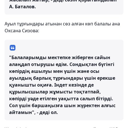
А. Баталов.
Ауыл тұрғындары атынан сөз алған көп балалы ана
Оксана Сизова:
"Балаларымды мектепке жіберген сайын
алаңдап отырушы едім. Сондықтан бүгінгі
көпірдің ашылуы мен үшін және осы
ауылдың барлық тұрғындары үшін ерекше
қуанышты оқиға. Індет кезінде де
құрылысшылар жұмысты тоқтатпай,
көпірді уәде етілген уақытта салып бітірді.
Сол үшін баршаңызға шын жүректен алғыс
айтамын", - деді ол.