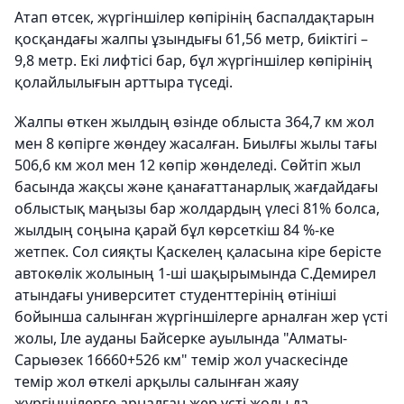
Атап өтсек, жүргіншілер көпірінің баспалдақтарын
қосқандағы жалпы ұзындығы 61,56 метр, биіктігі –
9,8 метр. Екі лифтісі бар, бұл жүргіншілер көпірінің
қолайлылығын арттыра түседі.
Жалпы өткен жылдың өзінде облыста 364,7 км жол
мен 8 көпірге жөндеу жасалған. Биылғы жылы тағы
506,6 км жол мен 12 көпір жөнделеді. Сөйтіп жыл
басында жақсы және қанағаттанарлық жағдайдағы
облыстық маңызы бар жолдардың үлесі 81% болса,
жылдың соңына қарай бұл көрсеткіш 84 %-ке
жетпек. Сол сияқты Қаскелең қаласына кіре берісте
автокөлік жолының 1-ші шақырымында С.Демирел
атындағы университет студенттерінің өтініші
бойынша салынған жүргіншілерге арналған жер үсті
жолы, Іле ауданы Байсерке ауылында "Алматы-
Сарыөзек 16660+526 км" темір жол учаскесінде
темір жол өткелі арқылы салынған жаяу
жүргіншілерге арналған жер үсті жолы да