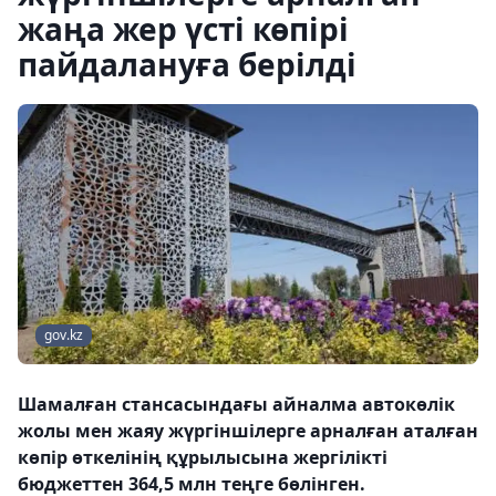
жаңа жер үсті көпірі
пайдалануға берілді
gov.kz
Шамалған стансасындағы айналма автокөлік
жолы мен жаяу жүргіншілерге арналған аталған
көпір өткелінің құрылысына жергілікті
бюджеттен 364,5 млн теңге бөлінген.