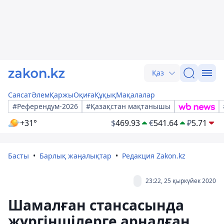
Қаз
Саясат
Әлем
Қаржы
Оқиға
Құқық
Мақалалар
#Референдум-2026
#Қазақстан мақтанышы
+31°
$
469.93
€
541.64
₽
5.71
Басты
Барлық жаңалықтар
Редакция Zakon.kz
23:22, 25 қыркүйек 2020
Шамалған стансасында
жүргіншілерге арналған