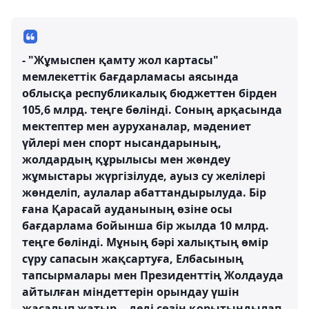
- "Жұмыспен қамту жол картасы"
мемлекеттік бағдарламасы аясында
облысқа республикалық бюджеттен бірден
105,6 млрд. теңге бөлінді. Соның арқасында
мектептер мен ауруханалар, мәдениет
үйлері мен спорт нысандарының,
жолдардың құрылысы мен жөндеу
жұмыстары жүргізілуде, ауыз су желілері
жөнделіп, аулалар абаттандырылуда. Бір
ғана Қарасай ауданының өзіне осы
бағдарлама бойынша бір жылда 10 млрд.
теңге бөлінді. Мұның бәрі халықтың өмір
сүру сапасын жақсартуға, Елбасының
тапсырмалары мен Президенттің Жолдауда
айтылған міндеттерін орындау үшін
жасалып жатыр, - деді сөзін қорытындылап