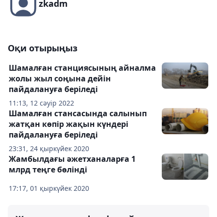
zkadm
Оқи отырыңыз
Шамалған станциясының айналма
жолы жыл соңына дейін
пайдалануға беріледі
11:13, 12 сәуір 2022
Шамалған стансасында салынып
жатқан көпір жақын күндері
пайдалануға беріледі
23:31, 24 қыркүйек 2020
Жамбылдағы әжетханаларға 1
млрд теңге бөлінді
17:17, 01 қыркүйек 2020