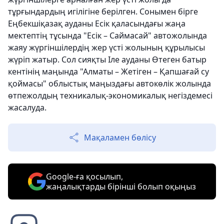
тұрғындардың игілігіне берілген. Сонымен бірге
Еңбекшіқазақ ауданы Есік қаласындағы жаңа
мектептің тұсында "Есік – Саймасай" автожолында
жаяу жүргіншілердің жер үсті жолының құрылысы
жүріп жатыр. Сол сияқты Іле ауданы Өтеген батыр
кентінің маңында "Алматы – Жетіген – Қапшағай су
қоймасы" облыстық маңыздағы автокөлік жолында
өтпежолдың техникалық-экономикалық негіздемесі
жасалуда.
Мақаламен бөлісу
Google-ға қосылып,
жаңалықтарды бірінші болып оқыңыз