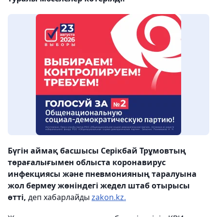
Бүгін аймақ басшысы Серікбай Трұмовтың
төрағалығымен облыста коронавирус
инфекциясы және пневмонияның таралуына
жол бермеу жөніндегі жедел штаб отырысы
өтті,
деп хабарлайды
zakon.kz.