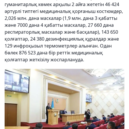
гуманитарлық көмек арқылы 2 айға жететін 46 424
әртүрлі типтегі медициналық қорғаныш костюмдер,
2,026 млн. дана маскалар (1,9 млн. дана 3 қабатты
және 7000 дана 4 қабатты маскалар, 27 660 дана
респираторлық маскалар және басқалар), 143 650
қолғаптар, 24 380 дезинфекциялық құралдар және
129 инфроқызыл термометрлер алынған. Одан
бөлек 876 523 дана бір реттік медициналық
қолғаптар жеткізілу жоспарлануда.