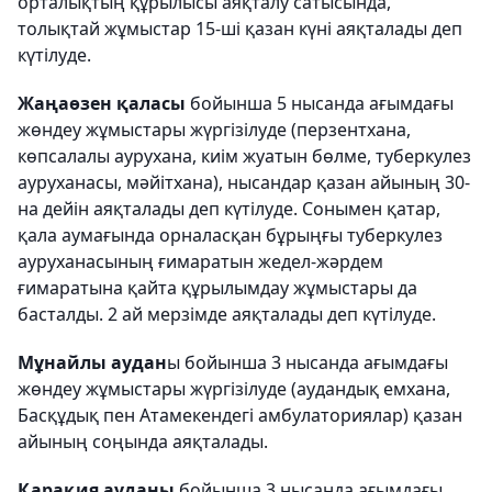
орталықтың құрылысы аяқталу сатысында,
толықтай жұмыстар 15-ші қазан күні аяқталады деп
күтілуде.
Жаңаөзен қаласы
бойынша 5 нысанда ағымдағы
жөндеу жұмыстары жүргізілуде (перзентхана,
көпсалалы аурухана, киім жуатын бөлме, туберкулез
ауруханасы, мәйітхана), нысандар қазан айының 30-
на дейін аяқталады деп күтілуде. Сонымен қатар,
қала аумағында орналасқан бұрыңғы туберкулез
ауруханасының ғимаратын жедел-жәрдем
ғимаратына қайта құрылымдау жұмыстары да
басталды. 2 ай мерзімде аяқталады деп күтілуде.
Мұнайлы аудан
ы бойынша 3 нысанда ағымдағы
жөндеу жұмыстары жүргізілуде (аудандық емхана,
Басқұдық пен Атамекендегі амбулаториялар) қазан
айының соңында аяқталады.
Қарақия ауданы
бойынша 3 нысанда ағымдағы