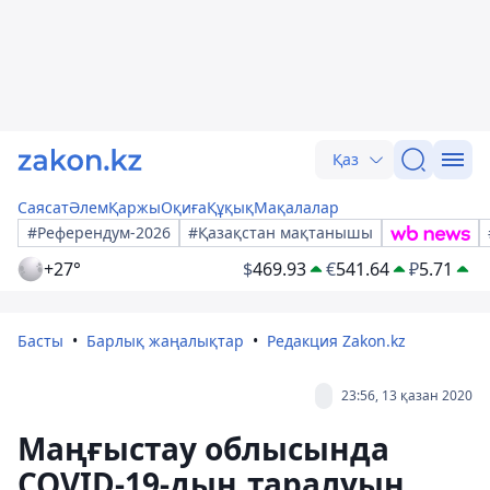
Қаз
Саясат
Әлем
Қаржы
Оқиға
Құқық
Мақалалар
#Референдум-2026
#Қазақстан мақтанышы
+27°
$
469.93
€
541.64
₽
5.71
Басты
Барлық жаңалықтар
Редакция Zakon.kz
23:56, 13 қазан 2020
Маңғыстау облысында
COVID-19-дың таралуын