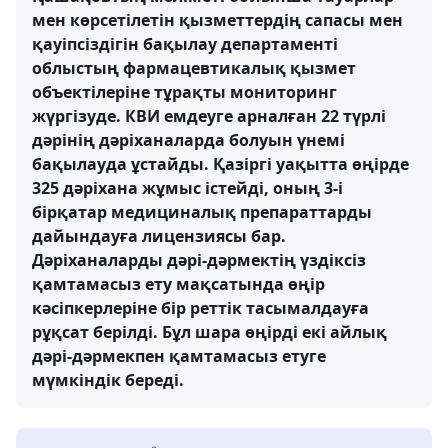
мен көрсетілетін қызметтердің сапасы мен
қауіпсіздігін бақылау департаменті
облыстың фармацевтикалық қызмет
объектілеріне тұрақты мониторинг
жүргізуде. КВИ емдеуге арналған 22 түрлі
дәрінің дәріханаларда болуын үнемі
бақылауда ұстайды. Қазіргі уақытта өңірде
325 дәріхана жұмыс істейді, оның 3-і
бірқатар медициналық препараттарды
дайындауға лицензиясы бар.
Дәріханаларды дәрі-дәрмектің үздіксіз
қамтамасыз ету мақсатында өңір
кәсіпкерлеріне бір реттік тасымалдауға
рұқсат берілді. Бұл шара өңірді екі айлық
дәрі-дәрмекпен қамтамасыз етуге
мүмкіндік береді.