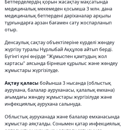
Бетперделердің қорын жасақтау мақсатында
медициналық мекемеден қосымша 3 млн. дана
медициналық бетпердені дәріханалар арқылы
тұрғындарға арзан бағамен сату жоспарланып
отыр.
Денсаулық сақтау объектілеріне күрделі жөндеу
жүргізу туралы Нұрлыбай Аққұлов айтып берді.
Бүгінгі күні өңірде "Жұмыспен қамтудың жол
картасы" аясында бірнеше құрылыс және жөндеу
жұмыстары жүргізілуде.
Ақтау қаласы
бойынша 3 нысанда (облыстық
аурухана, балалар ауруханасы, қалалық емхана)
ағымдағы жөндеу жұмыстары жүргізілуде және
инфекциялық аурухана салынуда.
Облыстық ауруханада және балалар емханасында
жұмыстар аяқталды. Сонымен қатар инфекциялық