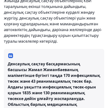
Жиында денсаулық сақтау объектілерінің КВИ
таралуының екінші толқынына дайындығы,
денсаулық сақтау объектілеріне күрделі жөндеу
жүргізу, денсаулық сақтау объектілері үшін жеке
қорғану құралдарының және мамандандырылған
автокөліктің дайындығы, дәріхана желілерінде дәрі-
дәрмектердің тұрақтандыру қорын қалыптастыру
туралы мәселелер көтерілді.
Денсаулық сақтау басқармасының
басшысы Жамал Жаманбаеваның
мәліметінше бүгінгі таңда 170 инфекциялық
төсек және 43 реанимациялық төсек бар.
Алдағы уақытта инфекциялық төсек-орын
қорын 1835 және 130 реанимациялық
төсекке дейін ұлғайту жоспарлануда.
Облыстың барлық медициналық