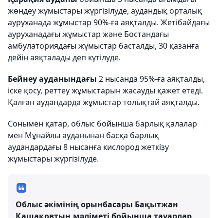
жөндеу жұмыстары жүргізілуде, аудандық орталық
ауруханада жұмыстар 90%-ға аяқталды. Жетібайдағы
ауруханадағы жұмыстар және Бостандағы
амбулаториядағы жұмыстар басталды, 30 қазанға
дейін аяқталады деп күтілуде.
Бейнеу ауданындағы
2 нысанда 95%-ға аяқталды,
іске қосу, реттеу жұмыстарын жасауды қажет етеді.
Қалған аудандарда жұмыстар толықтай аяқталды.
Сонымен қатар, облыс бойынша барлық қалалар
мен Мұнайлы ауданынан басқа барлық
аудандардағы 8 нысанға кислород жеткізу
жұмыстары жүргізілуде.
Облыс әкімінің орынбасары Бақытжан
Қашақовтың мәліметі бойынша тауарлар