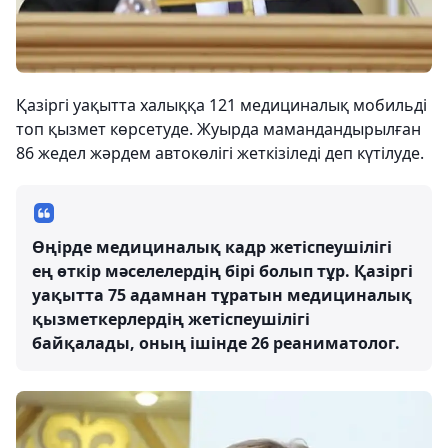
Қазіргі уақытта халыққа 121 медициналық мобильді
топ қызмет көрсетуде. Жуырда мамандандырылған
86 жедел жәрдем автокөлігі жеткізіледі деп күтілуде.
Өңірде медициналық кадр жетіспеушілігі
ең өткір мәселелердің бірі болып тұр. Қазіргі
уақытта 75 адамнан тұратын медициналық
қызметкерлердің жетіспеушілігі
байқалады, оның ішінде 26 реаниматолог.