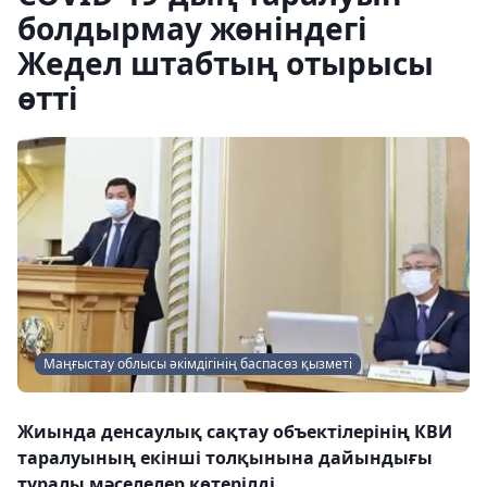
болдырмау жөніндегі
Жедел штабтың отырысы
өтті
Маңғыстау облысы әкімдігінің баспасөз қызметі
Жиында денсаулық сақтау объектілерінің КВИ
таралуының екінші толқынына дайындығы
туралы мәселелер көтерілді.