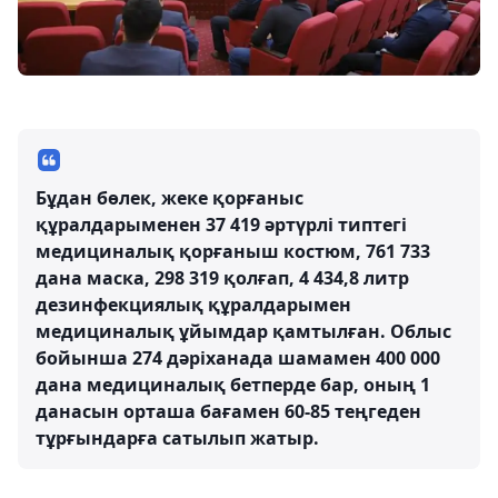
Бұдан бөлек, жеке қорғаныс
құралдарыменен 37 419 әртүрлі типтегі
медициналық қорғаныш костюм, 761 733
дана маска, 298 319 қолғап, 4 434,8 литр
дезинфекциялық құралдарымен
медициналық ұйымдар қамтылған. Облыс
бойынша 274 дәріханада шамамен 400 000
дана медициналық бетперде бар, оның 1
данасын орташа бағамен 60-85 теңгеден
тұрғындарға сатылып жатыр.