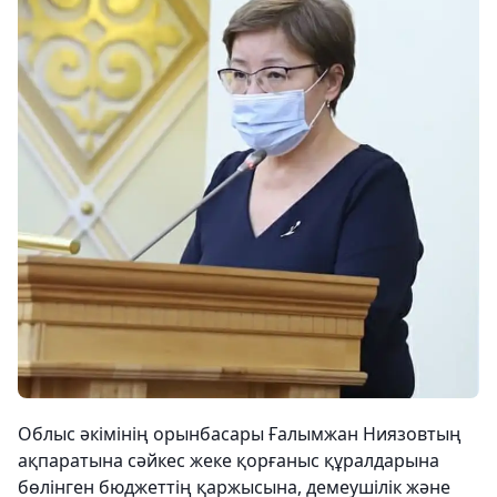
Облыс әкімінің орынбасары Ғалымжан Ниязовтың
ақпаратына сәйкес жеке қорғаныс құралдарына
бөлінген бюджеттің қаржысына, демеушілік және