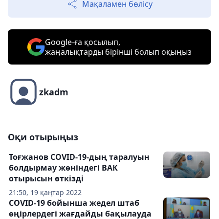
Мақаламен бөлісу
Google-ға қосылып,
жаңалықтарды бірінші болып оқыңыз
zkadm
Оқи отырыңыз
Тоғжанов COVID-19-дың таралуын
болдырмау жөніндегі ВАК
отырысын өткізді
21:50, 19 қаңтар 2022
COVID-19 бойынша жедел штаб
өңірлердегі жағдайды бақылауда