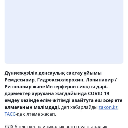
Дүниежүзілік денсаулық сақтау ұйымы
Ремдесивир, Гидроксихлорохин, Лопинавир /
Ритонавир және Интерферон сияқты
дәрі-
дәрмектер
аурухана жағдайында COVID-19
емдеу кезінде
өлім-жітімді азайтуға еш
әсер ете
алмағанын мәлімдеді
, деп хабарлайды
zakon.kz
ТАСС
-қа сілтеме жасап.
ДДҰ бірлескен клиникалық зерттеудің аралық