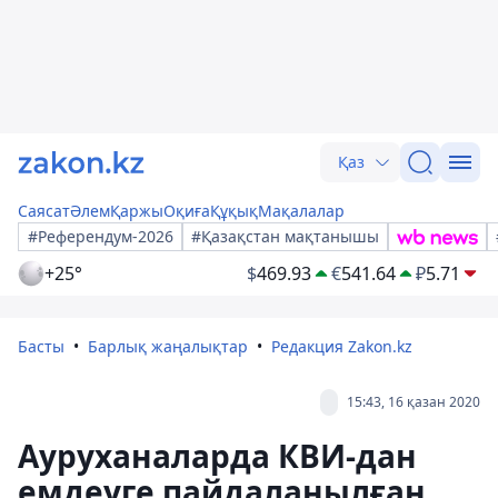
Қаз
Саясат
Әлем
Қаржы
Оқиға
Құқық
Мақалалар
#Референдум-2026
#Қазақстан мақтанышы
+25°
$
469.93
€
541.64
₽
5.71
Басты
Барлық жаңалықтар
Редакция Zakon.kz
15:43, 16 қазан 2020
Ауруханаларда КВИ-дан
емдеуге пайдаланылған