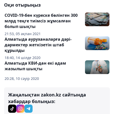
Оқи отырыңыз
СOVID-19-бен күреске бөлінген 300
млрд теңге тиімсіз жұмсалған
болып шықты
21:53, 05 ақпан 2021
Алматыда ауруханаларға дәрі-
дәрмектер жеткізетін штаб
құрылды
18:40, 14 шілде 2020
Алматыда КВИ-дан екі адам
жазылып шықты
20:28, 10 сәуір 2020
Жаңалықтан zakon.kz сайтында
хабардар болыңыз: