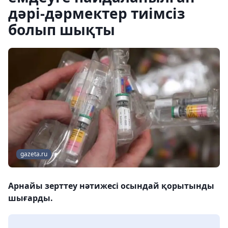
дәрі-дәрмектер тиімсіз
болып шықты
gazeta.ru
Арнайы зерттеу нәтижесі осындай қорытынды
шығарды.