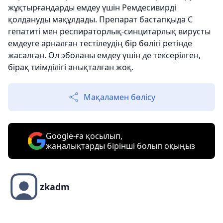
жұқтырғандарды емдеу үшін Ремдесивирді
қолдануды мақұлдады. Препарат бастапқыда С
гепатиті мен респираторлық-синцитарлық вирусты
емдеуге арналған тестілеудің бір бөлігі ретінде
жасалған. Ол эболаны емдеу үшін де тексерілген,
бірақ тиімділігі анықталған жоқ.
Мақаламен бөлісу
Google-ға қосылып,
жаңалықтарды бірінші болып оқыңыз
zkadm