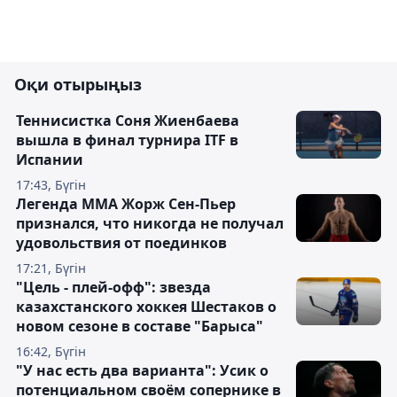
Оқи отырыңыз
Теннисистка Соня Жиенбаева
вышла в финал турнира ITF в
Испании
17:43, Бүгін
Легенда ММА Жорж Сен-Пьер
признался, что никогда не получал
удовольствия от поединков
17:21, Бүгін
"Цель - плей-офф": звезда
казахстанского хоккея Шестаков о
новом сезоне в составе "Барыса"
16:42, Бүгін
"У нас есть два варианта": Усик о
потенциальном своём сопернике в