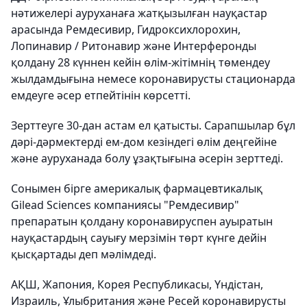
нәтижелері
ауруханаға жатқызылған науқастар
арасында
Ремдесивир, Гидроксихлорохин,
Лопинавир / Ритонавир және Интерферонды
қолдану 28 күннен кейін өлім-жітімнің төмендеу
жылдамдығына немесе коронавирусты стационарда
емдеуге әсер етпейтінін көрсетті.
Зерттеуге 30-дан астам ел қатысты. Сарапшылар бұл
дәрі-дәрмектерді ем-дом кезіндегі өлім деңгейіне
және ауруханада болу ұзақтығына әсерін зерттеді.
Сонымен бірге америкалық фармацевтикалық
Gilead Sciences компаниясы "Ремдесивир"
препаратын қолдану коронавируспен ауыратын
науқастардың сауығу мерзімін төрт күнге дейін
қысқартады деп мәлімдеді.
АҚШ, Жапония, Корея Республикасы, Үндістан,
Израиль, Ұлыбритания және Ресей коронавирусты