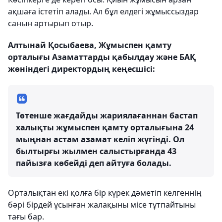
ақшаға істетіп алады. Ал бұл елдегі жұмыссыздар
санын артырып отыр.
Алтынай Қосыбаева, Жұмыспен қамту
орталығы Азаматтарды қабылдау және БАҚ
жөніндегі директордың кеңесшісі:
Төтенше жағдайды жариялағаннан бастап
халықты жұмыспен қамту орталығына 24
мыңнан астам азамат келіп жүгінді. Ол
былтырғы жылмен салыстырғанда 43
пайызға көбейді деп айтуға болады.
Орталықтан екі қолға бір күрек дәметіп келгеннің
бәрі бірдей ұсынған жалақыны місе тұтпайтыны
тағы бар.