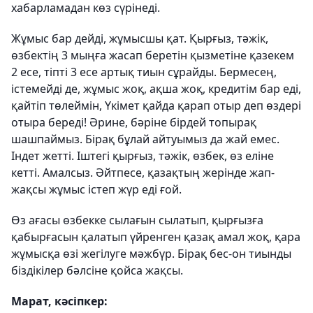
хабарламадан көз сүрінеді.
Жұмыс бар дейді, жұмысшы қат. Қырғыз, тәжік,
өзбектің 3 мыңға жасап беретін қызметіне қазекем
2 есе, тіпті 3 есе артық тиын сұрайды. Бермесең,
істемейді де, жұмыс жоқ, ақша жоқ, кредитім бар еді,
қайтіп төлеймін, Үкімет қайда қарап отыр деп өздері
отыра береді! Әрине, бәріне бірдей топырақ
шашпаймыз. Бірақ бұлай айтуымыз да жай емес.
Індет жетті. Іштегі қырғыз, тәжік, өзбек, өз еліне
кетті. Амалсыз. Әйтпесе, қазақтың жерінде жап-
жақсы жұмыс істеп жүр еді ғой.
Өз ағасы өзбекке сылағын сылатып, қырғызға
қабырғасын қалатып үйренген қазақ амал жоқ, қара
жұмысқа өзі жегілуге мәжбүр. Бірақ бес-он тиынды
біздікілер бәлсіне қойса жақсы.
Марат, кәсіпкер: