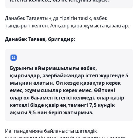
Данабек Тағаевтың да тірлігін тәжік, өзбек
тындырып келген. Ал қазір қара жұмыста қазақтар.
Данабек Тағаев, бригадир:
Бұрынғы айырмашылығы өзбек,
қырғыздар, әзербайжандар істеп жүргенде 5
мыңнан алатын. Ол кезде қазақтар керек
емес, жұмысшылар керек емес. Өйткені
олар ол бағамен істегісі келмеді. олар қазір
кеткелі бізде қазір ең төменгі 7,5 күндік
ақысы 9,5-нан беріп жатырмыз.
Иә, пандемияға байланысты шетелдік