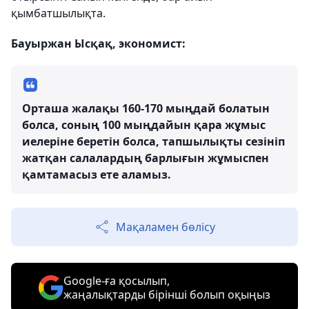
қымбатшылықта.
Бауыржан Ысқақ, экономист:
Орташа жалақы 160-170 мыңдай болатын
болса, соның 100 мыңдайын қара жұмыс
иелеріне беретін болса, тапшылықты сезініп
жатқан салалардың барлығын жұмыспен
қамтамасыз ете аламыз.
Мақаламен бөлісу
Google-ға қосылып,
жаңалықтарды бірінші болып оқыңыз