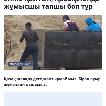
жұмысшы тапшы боп тұр
видеодан кадр
Қазақ жалқау десе,жақтырмаймыз. Бірақ ауыр
жұмыстан қашамыз.