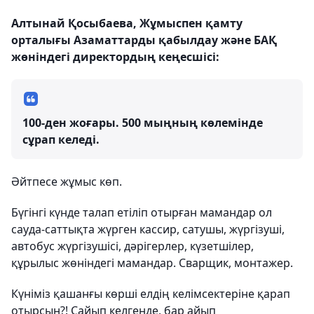
Алтынай Қосыбаева, Жұмыспен қамту
орталығы Азаматтарды қабылдау және БАҚ
жөніндегі директордың кеңесшісі:
100-ден жоғары. 500 мыңның көлемінде
сұрап келеді.
Әйтпесе жұмыс көп.
Бүгінгі күнде талап етіліп отырған мамандар ол
сауда-саттықта жүрген кассир, сатушы, жүргізуші,
автобус жүргізушісі, дәрігерлер, күзетшілер,
құрылыс жөніндегі мамандар. Сварщик, монтажер.
Күніміз қашанғы көрші елдің келімсектеріне қарап
отырсын?! Сайып келгенде, бар айып