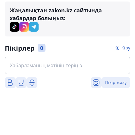
Жаңалықтан zakon.kz сайтында
хабардар болыңыз:
Пікірлер
0
Кіру
Пікір жазу