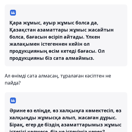
Қара жұмыс, ауыр жұмыс болса да,
Қазақстан азаматтары жұмыс жасайтын
болса, бағасын өсіріп айтады. Үлкен
жалақымен істегеннен кейін ол
продукцияның өсім кетеді бағасы. Ол
продукцияны біз сата алмаймыз.
Ал өнімді сата алмасаң, тұралаған кәсіптен не
пайда?
Әрине өз еліңде, өз халқыңға көмектесіп, өз
халқыңды жұмысқа алып, жасаған дұрыс.
Бірақ, егер де біздің азаматтарымыз жұмыс
істегісі келмесе, біз не істеуіміз керек?