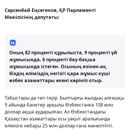
Сәрсенбай Еңсегенов, ҚР Парламенті
Мәжілісінің депутаты:
Оның 82 проценті құрылыста, 9 проценті үй
жұмысында, 6 проценті бау-бақша
жұмысында істеген. Осының өзінен-ақ
біздің еліміздің негізгі қара жұмыс күші
өзбек азаматтары екені көрініп отыр.
Табыстары да тәп тәуір. Былтырғы жылдың алғашқы
9 айында банктер арқылы Өзбекстанға 108 млн
доллар ақша аударылған. Ал Өзбекстандағы
Қазақстан азаматтары осы уақыт аралығында
елімізге небары 25 млн доллар ғана жөнелтіпті.