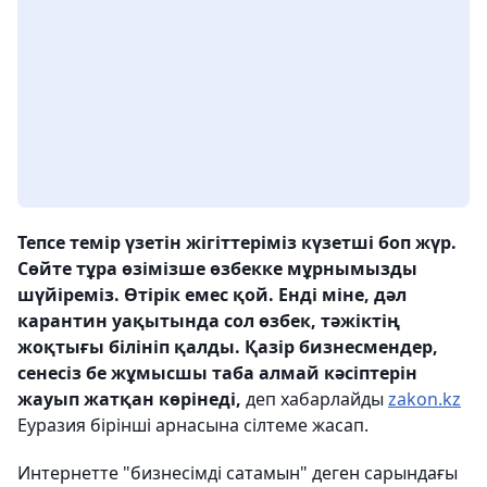
Тепсе темір үзетін жігіттеріміз күзетші боп жүр.
Сөйте тұра өзімізше өзбекке мұрнымызды
шүйіреміз. Өтірік емес қой. Енді міне, дәл
карантин уақытында сол өзбек, тәжіктің
жоқтығы білініп қалды. Қазір бизнесмендер,
сенесіз бе жұмысшы таба алмай кәсіптерін
жауып жатқан көрінеді,
деп хабарлайды
zakon.kz
Еуразия бірінші арнасына сілтеме жасап.
Интернетте "бизнесімді сатамын" деген сарындағы