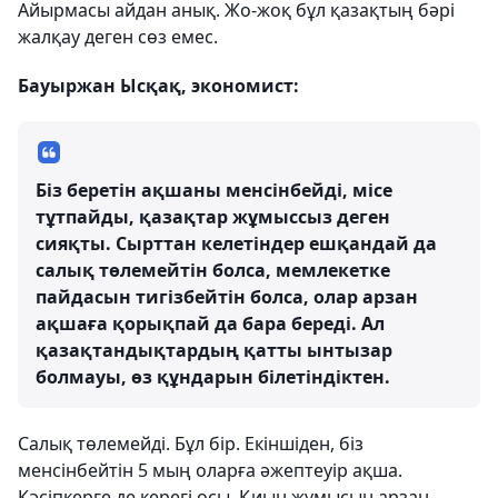
Айырмасы айдан анық. Жо-жоқ бұл қазақтың бәрі
жалқау деген сөз емес.
Бауыржан Ысқақ, экономист:
Біз беретін ақшаны менсінбейді, місе
тұтпайды, қазақтар жұмыссыз деген
сияқты. Сырттан келетіндер ешқандай да
салық төлемейтін болса, мемлекетке
пайдасын тигізбейтін болса, олар арзан
ақшаға қорықпай да бара береді. Ал
қазақтандықтардың қатты ынтызар
болмауы, өз құндарын білетіндіктен.
Салық төлемейді. Бұл бір. Екіншіден, біз
менсінбейтін 5 мың оларға әжептеуір ақша.
Кәсіпкерге де керегі осы. Қиын жұмысын арзан