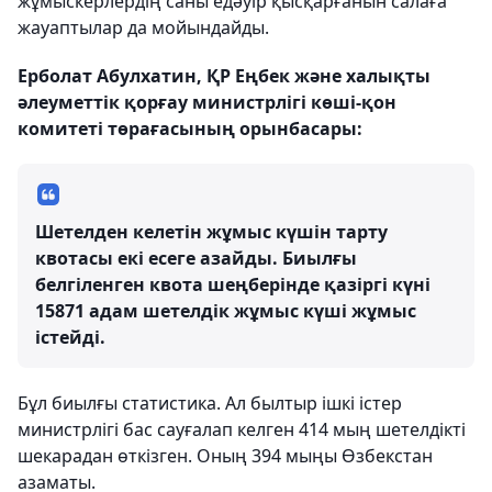
жұмыскерлердің саны едәуір қысқарғанын салаға
жауаптылар да мойындайды.
Ерболат Абулхатин, ҚР Еңбек және халықты
әлеуметтік қорғау министрлігі көші-қон
комитеті төрағасының орынбасары:
Шетелден келетін жұмыс күшін тарту
квотасы екі есеге азайды. Биылғы
белгіленген квота шеңберінде қазіргі күні
15871 адам шетелдік жұмыс күші жұмыс
істейді.
Бұл биылғы статистика. Ал былтыр ішкі істер
министрлігі бас сауғалап келген 414 мың шетелдікті
шекарадан өткізген. Оның 394 мыңы Өзбекстан
азаматы.