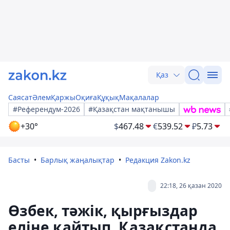
Қаз
Саясат
Әлем
Қаржы
Оқиға
Құқық
Мақалалар
#Референдум-2026
#Қазақстан мақтанышы
+30°
$
467.48
€
539.52
₽
5.73
Басты
Барлық жаңалықтар
Редакция Zakon.kz
22:18, 26 қазан 2020
Өзбек, тәжік, қырғыздар
еліне қайтып, Қазақстанда