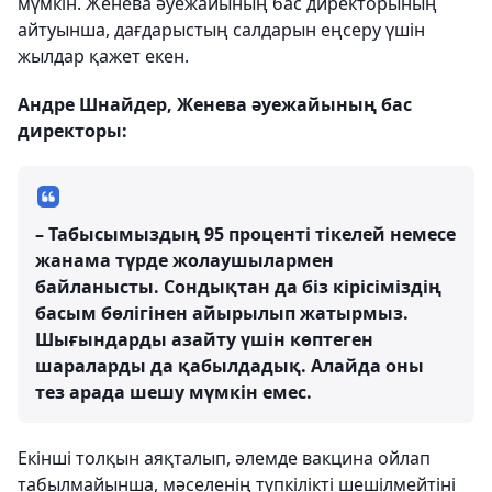
мүмкін. Женева әуежайының бас директорының
айтуынша, дағдарыстың салдарын еңсеру үшін
жылдар қажет екен.
Андре Шнайдер, Женева әуежайының бас
директоры:
– Табысымыздың 95 проценті тікелей немесе
жанама түрде жолаушылармен
байланысты. Сондықтан да біз кірісіміздің
басым бөлігінен айырылып жатырмыз.
Шығындарды азайту үшін көптеген
шараларды да қабылдадық. Алайда оны
тез арада шешу мүмкін емес.
Екінші толқын аяқталып, әлемде вакцина ойлап
табылмайынша, мәселенің түпкілікті шешілмейтіні