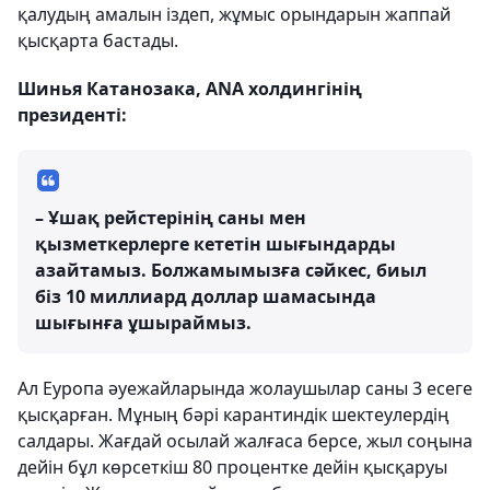
қалудың амалын іздеп, жұмыс орындарын жаппай
қысқарта бастады.
Шинья Катанозака, ANA холдингінің
президенті:
– Ұшақ рейстерінің саны мен
қызметкерлерге кететін шығындарды
азайтамыз. Болжамымызға сәйкес, биыл
біз 10 миллиард доллар шамасында
шығынға ұшыраймыз.
Ал Еуропа әуежайларында жолаушылар саны 3 есеге
қысқарған. Мұның бәрі карантиндік шектеулердің
салдары. Жағдай осылай жалғаса берсе, жыл соңына
дейін бұл көрсеткіш 80 процентке дейін қысқаруы