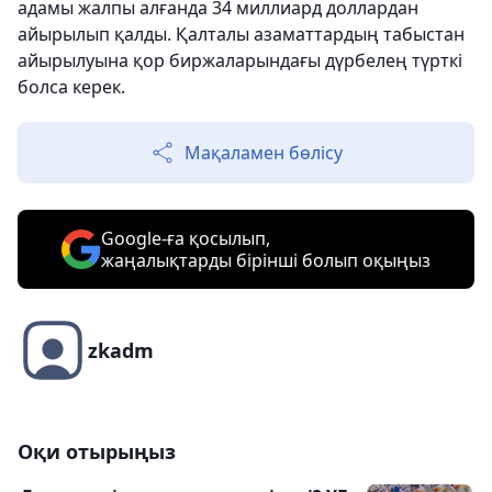
адамы жалпы алғанда 34 миллиард доллардан
айырылып қалды. Қалталы азаматтардың табыстан
айырылуына қор биржаларындағы дүрбелең түрткі
болса керек.
Мақаламен бөлісу
Google-ға қосылып,
жаңалықтарды бірінші болып оқыңыз
zkadm
Оқи отырыңыз