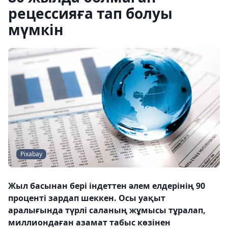
рецессияға тап болуы
мүмкін
Pixabay
Жыл басынан бері індеттен әлем елдерінің 90
проценті зардап шеккен. Осы уақыт
аралығында түрлі саланың жұмысы тұралап,
миллиондаған азамат табыс көзінен