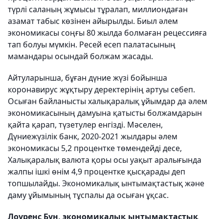
түрлі саланың жұмысы тұралап, миллиондаған
азамат табыс көзінен айырылды. Биыл әлем
экономикасы соңғы 80 жылда болмаған рецессияға
тап болуы мүмкін. Ресей есеп палатасының
мамандары осындай болжам жасады.
Айтуларынша, бұған дүние жүзі бойынша
коронавирус жұқтыру деректерінің артуы себеп.
Осыған байланысты халықаралық ұйымдар да әлем
экономикасының дамуына қатысты болжамдарын
қайта қарап, түзетулер енгізді. Мәселен,
Дүниежүзілік банк, 2020-2021 жылдары әлем
экономикасы 5,2 процентке төмендейді десе,
Халықаралық валюта қоры осы уақыт аралығында
жалпы ішкі өнім 4,9 процентке қысқарады деп
топшылайды. Экономикалық ынтымақтастық және
даму ұйымының тұспалы да осыған ұқсас.
Лоуренс Бун, экономикалық ынтымақтастық