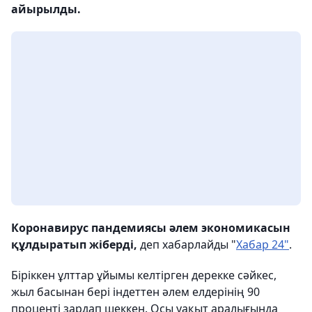
айырылды.
Коронавирус пандемиясы әлем экономикасын
құлдыратып жіберді,
деп хабарлайды "
Хабар 24"
.
Біріккен ұлттар ұйымы келтірген дерекке сәйкес,
жыл басынан бері індеттен әлем елдерінің 90
проценті зардап шеккен. Осы уақыт аралығында