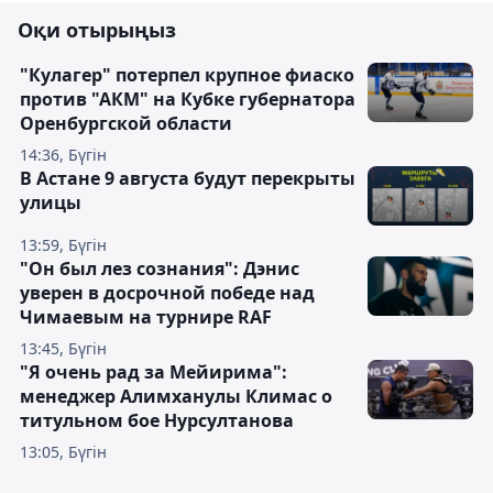
Оқи отырыңыз
"Кулагер" потерпел крупное фиаско
против "АКМ" на Кубке губернатора
Оренбургской области
14:36, Бүгін
В Астане 9 августа будут перекрыты
улицы
13:59, Бүгін
"Он был лез сознания": Дэнис
уверен в досрочной победе над
Чимаевым на турнире RAF
13:45, Бүгін
"Я очень рад за Мейирима":
менеджер Алимханулы Климас о
титульном бое Нурсултанова
13:05, Бүгін