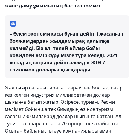
және даму ұйымының бас экономисі:
– Әлем экономикасы бұған дейінгі жасалған
болжамдардан жылдамырақ қалыпқа
келмейді. Біз әлі талай айлар бойы
ковидпен өмір сүруімізге тура келеді. 2021
жылдың соңына дейін әлемдік ЖІӨ 7
триллион долларға қысқарады.
Жалпы әр саланы саралап қарайтын болсақ, қазір
кез келген индустрия миллиардтаған доллар
шығынға батып жатыр. Әсіресе, туризм. Ресми
мәлімет бойынша тек биылдың өзінде туризм
саласы 730 миллиард доллар шығынға батқан. Ал
туристік сапарлар саны 70 процентке азайыпты.
Осыған байланысты әуе компаниялары аман