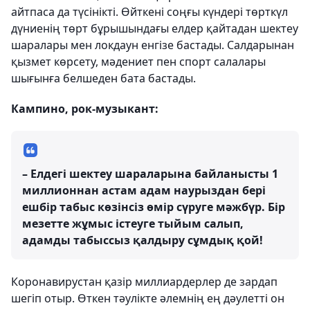
айтпаса да түсінікті. Өйткені соңғы күндері төрткүл
дүниенің төрт бұрышындағы елдер қайтадан шектеу
шаралары мен локдаун енгізе бастады. Салдарынан
қызмет көрсету, мәдениет пен спорт салалары
шығынға белшеден бата бастады.
Кампино, рок-музыкант:
– Елдегі шектеу шараларына байланысты 1
миллионнан астам адам наурыздан бері
ешбір табыс көзінсіз өмір сүруге мәжбүр. Бір
мезетте жұмыс істеуге тыйым салып,
адамды табыссыз қалдыру сұмдық қой!
Коронавирустан қазір миллиардерлер де зардап
шегіп отыр. Өткен тәулікте әлемнің ең дәулетті он