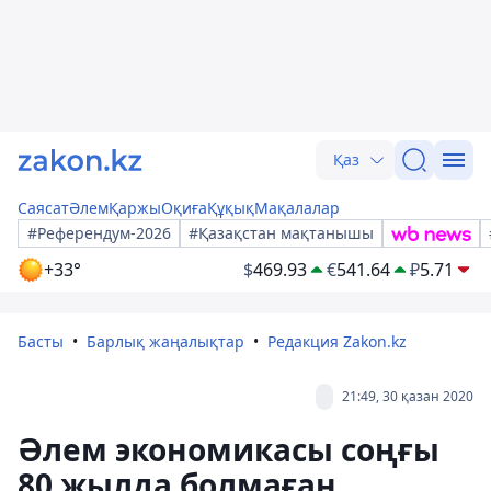
Қаз
Саясат
Әлем
Қаржы
Оқиға
Құқық
Мақалалар
#Референдум-2026
#Қазақстан мақтанышы
+33°
$
469.93
€
541.64
₽
5.71
Басты
Барлық жаңалықтар
Редакция Zakon.kz
21:49, 30 қазан 2020
Әлем экономикасы соңғы
80 жылда болмаған