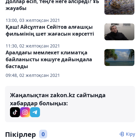
Доллар өсіп, теңге неге әлсіреді? ҰБ
жауабы
13:00, 03 желтоқсан 2021
Қаш! Айсұлтан Сейітов алғашқы
фильмінің шет жағасын көрсетті
11:30, 02 желтоқсан 2021
Аралдағы мемлекет климатқа
байланысты көшуге дайындала
бастады
09:48, 02 желтоқсан 2021
Жаңалықтан zakon.kz сайтында
хабардар болыңыз:
Пікірлер
0
Кіру