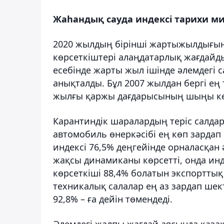
Жаһандық сауда индексі тарихи м
2020 жылдың бірінші жартыжылдығы
көрсеткіштері алаңдатарлық жағдайд
есебінде жарты жыл ішінде әлемдегі са
анықталды. Бұл 2007 жылдан бергі ең 
жылғы қаржы дағдарысының шыңы кез
Карантиндік шаралардың теріс салдары
автомобиль өнеркәсібі ең көп зардап 
индексі 76,5% деңгейінде орналасқан
жақсы динамиканы көрсетті, онда инде
көрсеткіші 88,4% болатын экспортты
техникалық салалар ең аз зардап шект
92,8% – ға дейін төмендеді.
Әлемдегі жалпы жағдай аясында қаза