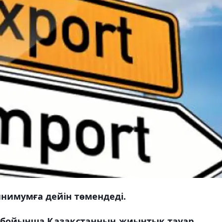
нимумға дейін төмендеді.
й бойынша Қазақстанның жиынтық тауар