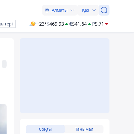
Алматы
Қаз
+23°
$
469.93
€
541.64
₽
5.71
алтері
Соңғы
Танымал