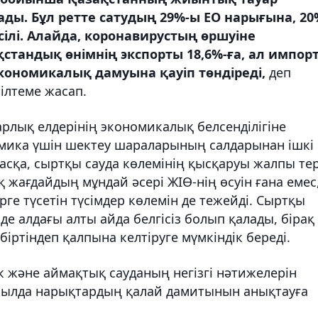
ды. Бұл ретте сатудың 29%-ы ЕО нарығына, 20
ілі. Алайда, коронавирустың өршуіне
тандық өнімнің экспорты 18,6%-ға, ал импор
 экономикалық дамуына қауіп төндіреді,
деп
сілтеме жасап.
рлық елдерінің экономикалық белсенділігіне
номика үшін шектеу шараларының салдарынан ішкі
 басқа, сыртқы сауда көлемінің қысқаруы жалпы тер
жағдайдың мұндай әсері ЖІӨ-нің өсуін ғана емес
ге түсетін түсімдер көлемін де тежейді. Сыртқы
е алдағы алты айда белгісіз болып қалады, бірақ
біртіндеп қалпына келтіруге мүмкіндік береді.
ік және аймақтық сауданың негізгі нәтижелерін
і жылда нарықтардың қалай дамитынын анықтауға