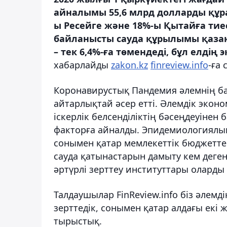
айналымы 55,6 млрд долларды құра
ы Ресейге және 18%-ы Қытайға тиес
байланысты сауда құрылымы қазақс
– тек 6,4%-ға төмендеді, бұл елдің
хабарлайды
zakon.kz
finreview.info
-ға 
Коронавирустық Пандемия әлемнің ба
айтарлықтай әсер етті. Әлемдік эко
іскерлік белсенділіктің бәсеңдеуінен
факторға айналды. Эпидемиологиялық 
сонымен қатар мемлекеттік бюджеттер
сауда қатынастарын дамыту кем дегенд
әртүрлі зерттеу институттары оларды 
Талдаушылар FinReview.info біз әлемд
зерттедік, сонымен қатар алдағы ек
тырыстық.