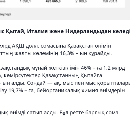
ныс Қытай, Италия және Нидерландыдан келед
млрд АҚШ долл. сомасына Қазақстан өнімін
ттың жалпы көлемінің 16,3% – ын құрайды.
азақстандық мұнай жеткізілімін 46% – ға 1,2 млрд
, көмірсутектер Қазақстанның Қытайға
– ын алды. Сондай — ақ, мыс пен мыс қорытпалар
кізу 19,7% – ға, бейорганикалық химия өнімдерін
ық өнімді сатып алды. Бұл ретте барлық сома