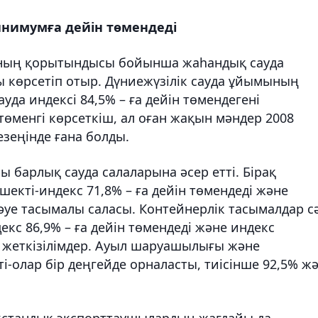
инимумға дейін төмендеді
ның қорытындысы бойынша жаһандық сауда
ы көрсетіп отыр. Дүниежүзілік сауда ұйымының
уда индексі 84,5% – ға дейін төмендегені
төменгі көрсеткіш, ал оған жақын мәндер 2008
еңінде ғана болды.
 барлық сауда салаларына әсер етті. Бірақ
шекті-индекс 71,8% – ға дейін төмендеді және
 әуе тасымалы саласы. Контейнерлік тасымалдар с
кс 86,9% – ға дейін төмендеді және индекс
қ жеткізілімдер. Ауыл шаруашылығы және
і-олар бір деңгейде орналасты, тиісінше 92,5% ж
қстандық экспорттаушылардың жағдайы да