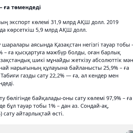
– ға төмендеді
ың экспорт көлемі 31,9 млрд АҚШ долл. 2019
а көрсеткіш 5,9 млрд АҚШ долл.
у шаралары аясында Қазақстан негізгі тауар тобы
% – ға қысқартуға мәжбүр болды, оған барлық
Қазақстандық шикі мұнайды жеткізу абсолюттік мә
мұнай нарығының құлауына байланысты 25,9% – ға
 Табиғи газды сату 22,2% — ға, ал кендер мен
ндеді.
 бөлігінде байқалады-оны сату көлемі 97,9% – ға
е бұл тауар тобы 1% – дан аз. Сондай-ақ,
) сату айтарлықтай өсті.