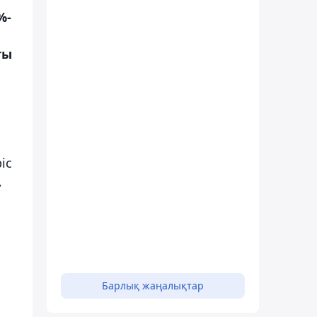
%-
ты
іс
,
Барлық жаңалықтар