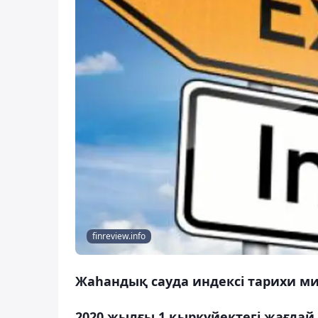
finreview.info
Жаһандық сауда индексі тарихи ми
2020 жылғы 1 қыркүйектегі жағда