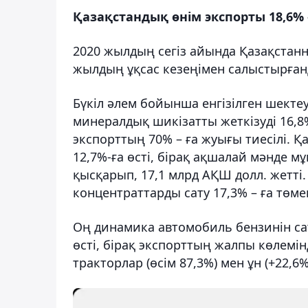
Қазақстандық өнім экспорты 18,6% 
2020 жылдың сегіз айында Қазақстанн
жылдың ұқсас кезеңімен салыстырғанд
Бүкіл әлем бойынша енгізілген шекте
минералдық шикізатты жеткізуді 16,8
экспорттың 70% – ға жуығы тиесілі. 
12,7%-ға өсті, бірақ ақшалай мәнде 
қысқарып, 17,1 млрд АҚШ долл. жетті.
концентраттарды сату 17,3% – ға төме
Оң динамика автомобиль бензинін сату
өсті, бірақ экспорттың жалпы көлемінд
тракторлар (өсім 87,3%) мен ұн (+22,6%