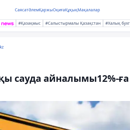
Саясат
Әлем
Қаржы
Оқиға
Құқық
Мақалалар
#Қазақмыс
#Салыстырмалы Қазақстан
#Халық бухг
kz
қы сауда айналымы12%-ға