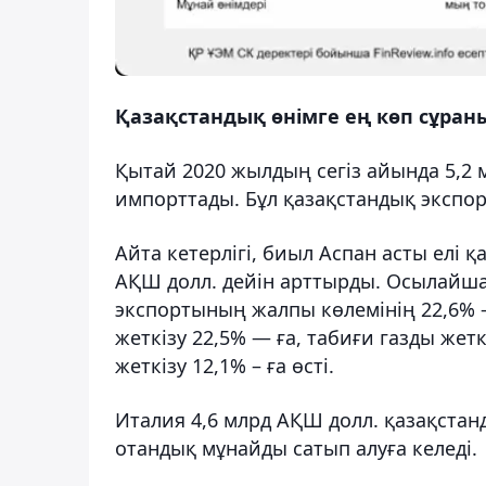
Қазақстандық өнімге ең көп сұра
Қытай 2020 жылдың сегіз айында 5,2 
импорттады. Бұл қазақстандық экспор
Айта кетерлігі, биыл Аспан асты елі қ
АҚШ долл. дейін арттырды. Осылайша
экспортының жалпы көлемінің 22,6% 
жеткізу 22,5% — ға, табиғи газды жет
жеткізу 12,1% – ға өсті.
Италия 4,6 млрд АҚШ долл. қазақстанд
отандық мұнайды сатып алуға келеді.