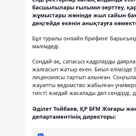
басшылылары ғылыми-зерттеу, қ
жұмыстары жөнінде жыл сайын бая
деңгейде екенін анықтауға көмекте
Бұл туралы онлайн брифинг барысында
мәлімдеді.
Сондай-ақ, сапасыз кадрларды даярл
жалғасып жатыр екен. Биыл елімізде 
лицензиясы тартып алынған. Соңғылар
жауапты ведомство жабылған универс
тиісті жағдай жасалады деп сендірді, 
Әділет Тойбаев, ҚР БҒМ Жоғары жән
департаментінің директоры: