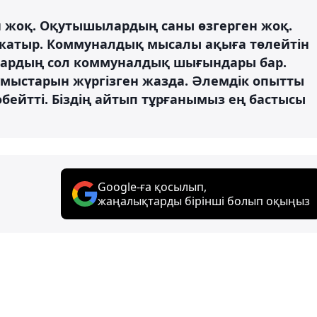
н жоқ. Оқутышылардың саны өзгерген жоқ.
атыр. Коммуналдық мысалы ақыға төлейтін
олардың сол коммуналдық шығындары бар.
мыстарын жүргізген жазда. Әлемдік опытты
өбейтті. Біздің айтып тұрғанымыз ең бастысы
Google-ға қосылып,
жаңалықтарды бірінші болып оқыңыз