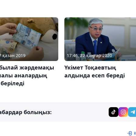
7 қазан 2019
17:46, 22 қаңтар 2020
 былай жәрдемақы
Үкімет Тоқаевтың
лалы аналардың
алдында есеп береді
 беріледі
абардар болыңыз: