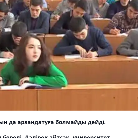
ын да арзандатуға болмайды дейді.
 береді. Дәлірек айтсақ, университет