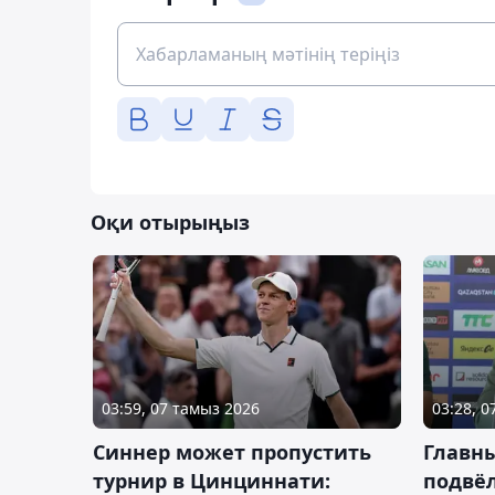
Оқи отырыңыз
03:59, 07 тамыз 2026
03:28, 
Синнер может пропустить
Главны
турнир в Цинциннати:
подвёл