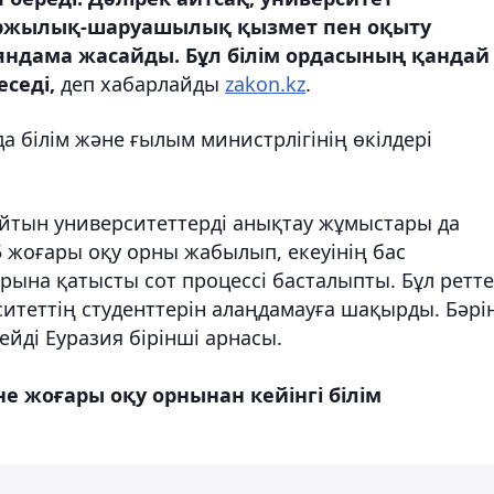
аржылық-шаруашылық қызмет пен оқыту
ндама жасайды. Бұл білім ордасының қандай
седі,
деп хабарлайды
zakon.kz
.
 білім және ғылым министрлігінің өкілдері
айтын университеттерді анықтау жұмыстары да
5 жоғары оқу орны жабылып, екеуінің бас
ына қатысты сот процессі басталыпты. Бұл ретте
итеттің студенттерін алаңдамауға шақырды. Бәрі
дейді Еуразия бірінші арнасы.
е жоғары оқу орнынан кейінгі білім