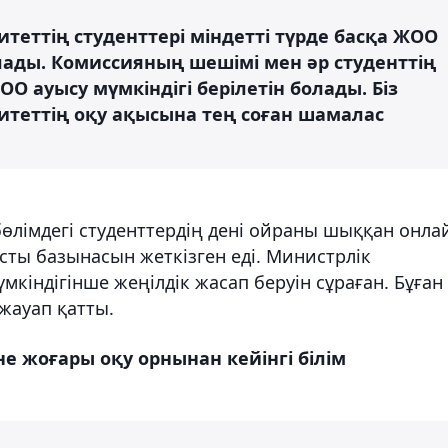
еттің студенттері міндетті түрде басқа ЖОО
ады. Комиссияның шешімі мен әр студенттің
ОО ауысу мүмкіндігі берілетін болады. Біз
итеттің оқу ақысына тең соған шамалас
өлімдегі студенттердің дені ойраны шыққан онла
ты базынасын жеткізген еді. Министрлік
кіндігінше жеңілдік жасап беруін сұраған. Бұған
жауап қатты.
е жоғары оқу орнынан кейінгі білім