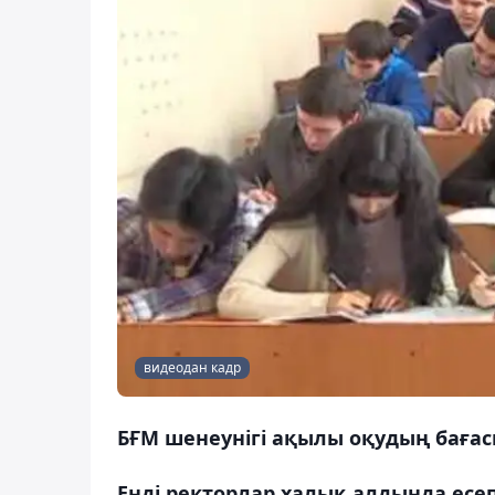
видеодан кадр
БҒМ шенеунігі ақылы оқудың бағас
Енді ректорлар халық алдында есеп