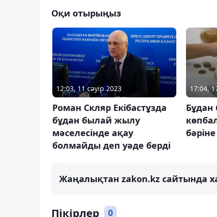
Оқи отырыңыз
12:03, 11 сәуір 2023
17:04, 1
Роман Скляр Екібастұзда
Бұдан
бұдан былай жылу
көпба
мәселесінде ақау
бәріне
болмайды деп уәде берді
Жаңалықтан zakon.kz сайтында х
Пікірлер
0