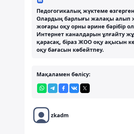
Педогогикалық жүктеме өзгерге
Олардың барлығы жалақы алып ж
жоғары оқу орны әрине бәрібір 
Интернет каналдарын ұлғайту жұ
қарасақ, біраз ЖОО оқу ақысын к
оқу бағасын көбейтпеу.
Мақаламен бөлісу:
zkadm