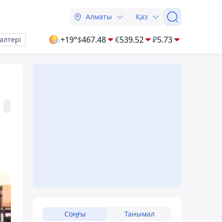
Алматы
Қаз
+19°
$
467.48
€
539.52
₽
5.73
алтері
Соңғы
Танымал