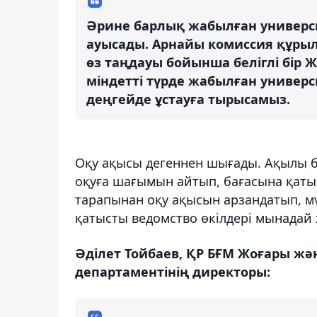
Әрине барлық жабылған университ
ауысады. Арнайы комиссия құрыл
өз таңдауы бойынша беліглі бір Ж
міндетті түрде жабылған универс
деңгейде ұстауға тырысамыз.
Оқу ақысы дегеннен шығады. Ақылы б
оқуға шағымын айтып, бағасына қатыс
тарапынан оқу ақысын арзандатып, мүм
қатысты ведомство өкілдері мынадай 
Әділет Тойбаев, ҚР БҒМ Жоғары жән
департаментінің директоры: