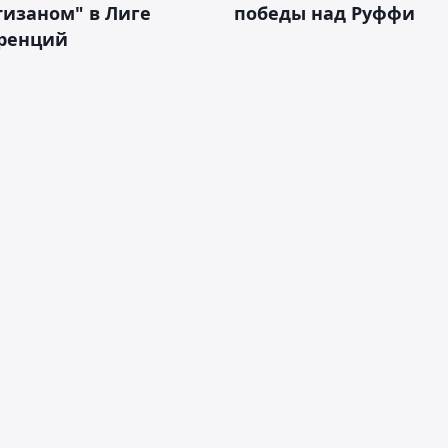
тизаном" в Лиге
победы над Руффи
ренций