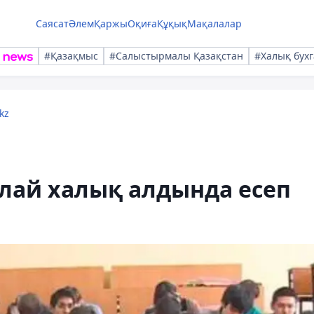
Саясат
Әлем
Қаржы
Оқиға
Құқық
Мақалалар
#Қазақмыс
#Салыстырмалы Қазақстан
#Халық бухг
kz
лай халық алдында есеп