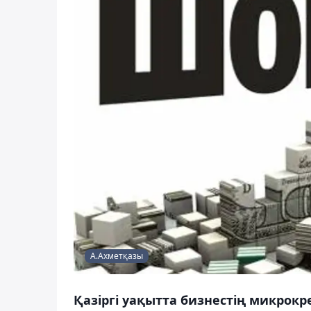
А.Ахметқазы
Қазіргі уақытта бизнестің микрокр