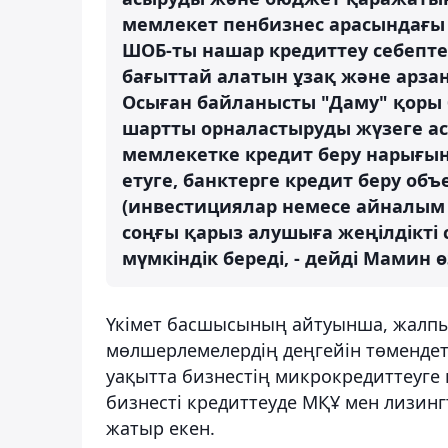
мемлекет пенбизнес арасындағы
ШОБ-ты нашар кредиттеу себептер
бағыттай алатын ұзақ және арзан
Осыған байланысты "Даму" қоры
шартты орналастыруды жүзеге ас
мемлекетке кредит беру нарығын
етуге, банктерге кредит беру объ
(инвестициялар немесе айналым 
соңғы қарыз алушыға жеңілдікті
мүмкіндік береді, - дейді Мамин 
Үкімет басшысының айтуынша, жалп
мөлшерлемелердің деңгейін төмендет
уақытта бизнестің микрокредиттеуге 
бизнесті кредиттеуде МҚҰ мен лизин
жатыр екен.