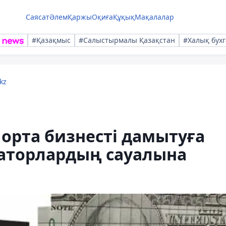
Саясат
Әлем
Қаржы
Оқиға
Құқық
Мақалалар
#Қазақмыс
#Салыстырмалы Қазақстан
#Халық бухг
kz
орта бизнесті дамытуға
наторлардың сауалына