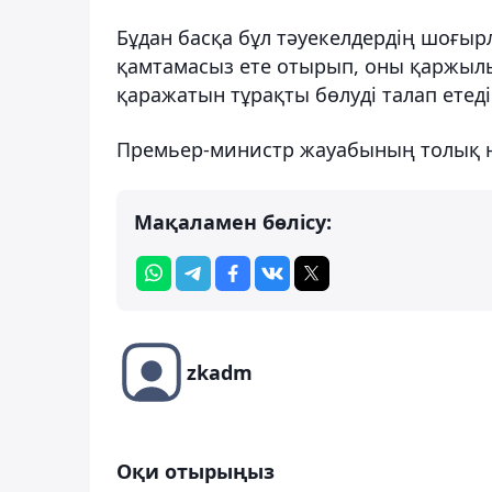
Бұдан басқа бұл тәуекелдердің шоғы
қамтамасыз ете отырып, оны қаржыл
қаражатын тұрақты бөлуді талап етеді
Премьер-министр жауабының толық 
Мақаламен бөлісу:
zkadm
Оқи отырыңыз