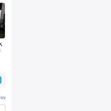
қ
с
Кіру