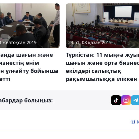
03 желтоқсан 2019
23:51, 08 қазан 2019
станда шағын және
Түркістан: 11 мыңға жуы
изнестің өнім
шағын және орта бизне
ін ұлғайту бойынша
өкілдері салықтық
өтті
рақымшылыққа іліккен
абардар болыңыз: