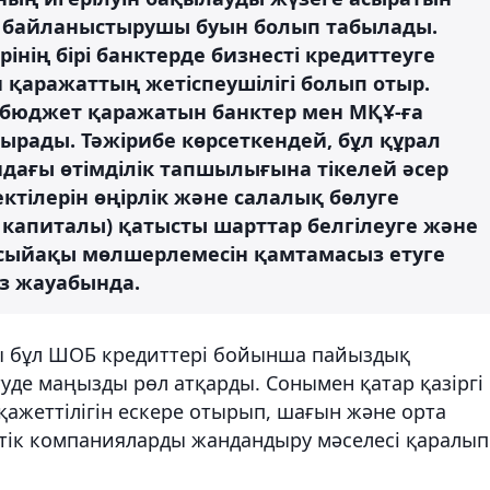
 байланыстырушы буын болып табылады.
інің бірі банктерде бизнесті кредиттеуге
 қаражаттың жетіспеушілігі болып отыр.
 бюджет қаражатын банктер мен МҚҰ-ға
ырады. Тәжірибе көрсеткендей, бұл құрал
дағы өтімділік тапшылығына тікелей әсер
ектілерін өңірлік және салалық бөлуге
капиталы) қатысты шарттар белгілеуге және
 сыйақы мөлшерлемесін қамтамасыз етуге
өз жауабында.
ы бұл ШОБ кредиттері бойынша пайыздық
уде маңызды рөл атқарды. Сонымен қатар қазіргі
қажеттілігін ескере отырып, шағын және орта
гтік компанияларды жандандыру мәселесі қаралып