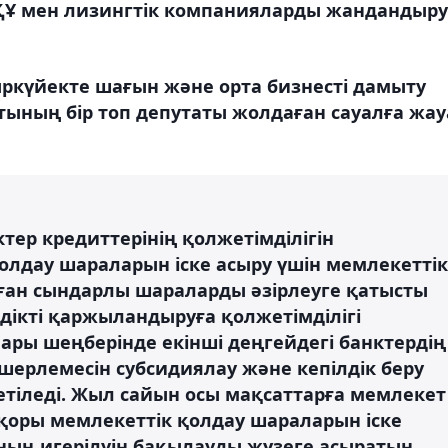
МҚҰ мен лизингтік компанияларды жандандыру
ркүйекте шағын және орта бизнесті дамыту
тының бір топ депутаты жолдаған сауалға жау
ктер кредиттерінің қолжетімділігін
олдау шараларын іске асыру үшін мемлекеттік
ған сындарлы шараларды әзірлеуге қатысты
лдікті қаржыландыруға қолжетімділігі
лары шеңберінде екінші деңгейдегі банктердің
ерлемесін субсидиялау және кепілдік беру
етіледі. Жыл сайын осы мақсаттарға мемлекет
 қоры мемлекеттік қолдау шараларын іске
ың игерілуін бақылауды жүзеге асыратын