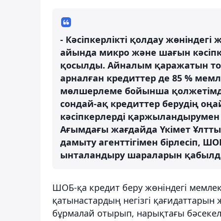
- Кәсіпкерлікті қолдау жөніндегі
айында микро және шағын кәсіпке
қосылды. Айналым қаражатын то
арналған кредиттер де 85 % мемл
мөлшерлеме бойынша қолжетімді
сондай-ақ кредиттер берудің оңа
кәсіпкерлерді қаржыландырумен
Ағымдағы жағдайда Үкімет Ұлтт
дамыту агенттігімен бірлесіп, Ш
ынталандыру шараларын қабылдап
ШОБ-қа кредит беру жөніндегі мемле
қатынастардың негізгі қағидаттарын
бұрмалай отырып, нарықтағы бәсекелест