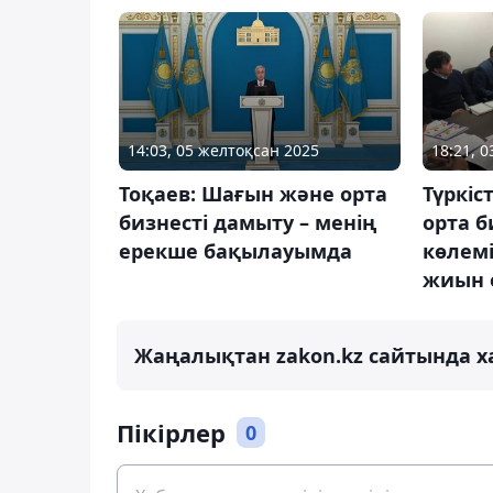
14:03, 05 желтоқсан 2025
18:21, 
Тоқаев: Шағын және орта
Түркі
бизнесті дамыту – менің
орта б
ерекше бақылауымда
көлем
жиын 
Жаңалықтан zakon.kz сайтында х
Пікірлер
0