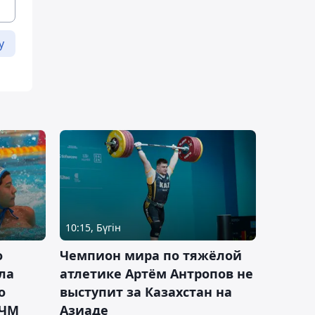
у
10:15, Бүгін
о
Чемпион мира по тяжёлой
ла
атлетике Артём Антропов не
о
выступит за Казахстан на
 ЧМ
Азиаде