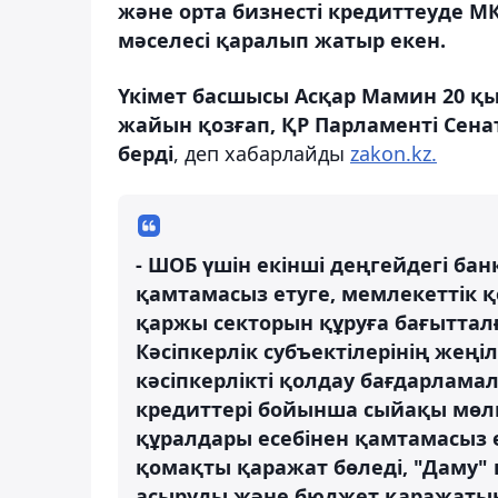
және орта бизнесті кредиттеуде 
мәселесі қаралып жатыр екен.
Үкімет басшысы Асқар Мамин 20 қы
жайын қозғап, ҚР Парламенті Сена
берді
, деп хабарлайды
zakon.kz.
- ШОБ үшін екінші деңгейдегі бан
қамтамасыз етуге, мемлекеттік қ
қаржы секторын құруға бағыттал
Кәсіпкерлік субъектілерінің жеңі
кәсіпкерлікті қолдау бағдарлама
кредиттері бойынша сыйақы мөлш
құралдары есебінен қамтамасыз 
қомақты қаражат бөледі, "Даму"
асыруды және бюджет қаражатын