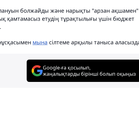
рлануын болжайды және нарықты "арзан ақшамен"
ық қамтамасыз етудің тұрақтылығы үшін бюджет
.
нұсқасымен
мына
сілтеме арқылы таныса аласызд
Google-ға қосылып,
жаңалықтарды бірінші болып оқыңыз