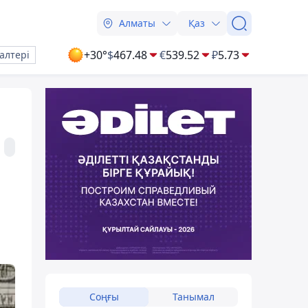
Алматы
Қаз
+30°
$
467.48
€
539.52
₽
5.73
алтері
Соңғы
Танымал