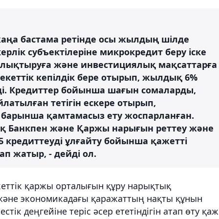
 жаңа бастама ретінде осы жылдың шілде
рлік субъектілеріне микрокредит беру іске
лықтыруға және инвестициялық мақсаттарға
екеттік кепілдік бере отырып, жылдық 6%
. Кредиттер бойынша шағын сомаларды,
йлатылған тетігін ескере отырып,
 барынша қамтамасыз ету жоспарланған.
ық Банкпен және Қаржы нарығын реттеу және
ОБ кредиттеуді ұлғайту бойынша қажетті
 жатыр, - дейді ол.
кеттік қаржы орталығын құру нарықтық
 және экономикадағы қаражаттың нақты құнын
ік деңгейіне теріс әсер ететіндігін атап өту қаж