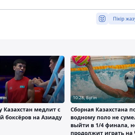
Пікір жаз
үгін
10:28, Бүгін
 Казахстан медлит с
Сборная Казахстана п
й боксёров на Азиаду
водному поло не суме
выйти в 1/4 финала, н
продолжит играть на