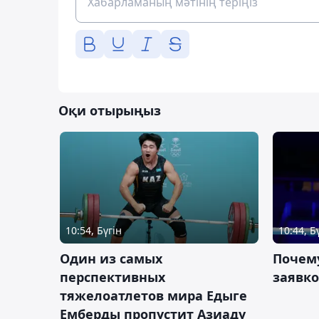
Оқи отырыңыз
10:54, Бүгін
10:44, Б
Один из самых
Почему
перспективных
заявко
тяжелоатлетов мира Едыге
Емберды пропустит Азиаду