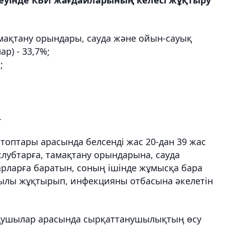
тамақтану орындары, сауда және ойын-сауық
р) - 33,7%;
;
.
оптары арасында белсенді жас 20-дан 39 жас
клубтарға, тамақтану орындарына, сауда
арларға баратын, соның ішінде жұмысқа бара
қылы жұқтырып, инфекцияны отбасына әкелетін
қушылар арасында сырқаттанушылықтың өсу