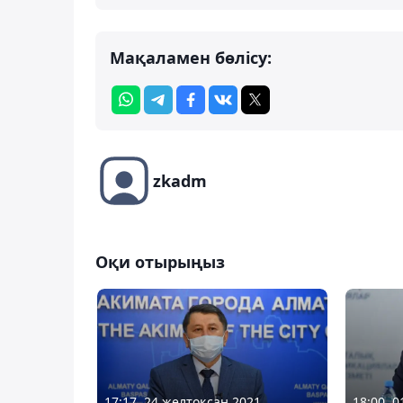
Мақаламен бөлісу:
zkadm
Оқи отырыңыз
17:17, 24 желтоқсан 2021
18:00, 