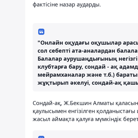
фактісіне назар аударды.
"Онлайн оқудағы оқушылар арас
сол себепті ата-аналардан бала
Балалар аурушаңдығының негізгі
клубтарға бару, сондай - ақ адам
мейрамханалар және т.б.) барат
жұқтырып әкелуі, сондай-ақ қашық
Сондай-ақ, Ж.Бекшин Алматы қаласыны
қаулысымен енгізілген қолданыстағы
жасыл аймақта қалуға мүмкіндік береті