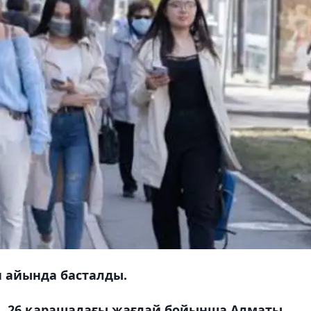
н айында басталды.
, 26 қарашадағы жағдай бойынша Алматы