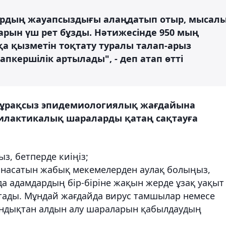
ндардың жауапсыздығы алаңдатып отыр, мысал
арын үш рет бұзды. Нәтижесінде 950 мың
қа қызметін тоқтату туралы талап-арыз
кершілік артылады", - деп атап өтті
ұрақсыз эпидемиологиялық жағдайына
илактикалық шараларды қатаң сақтауға
з, бетперде киіңіз;
анасатын жабық мекемелерден аулақ болыңыз,
да адамдардың бір-біріне жақын жерде ұзақ уақыт
ртады. Мұндай жағдайда вирус тамшылар немесе
ондықтан алдын алу шараларын қабылдаудың