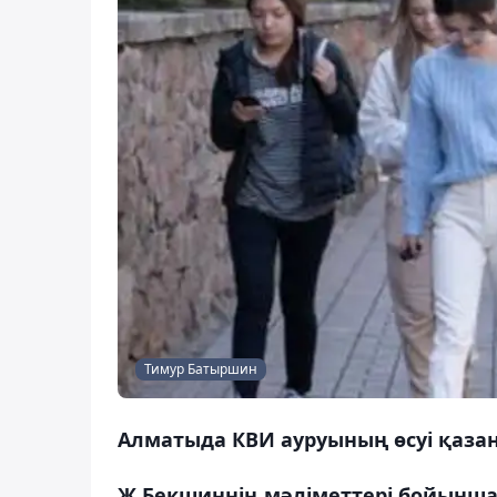
Тимур Батыршин
Алматыда КВИ ауруының өсуі қаза
Ж.Бекшиннің мәліметтері бойынша