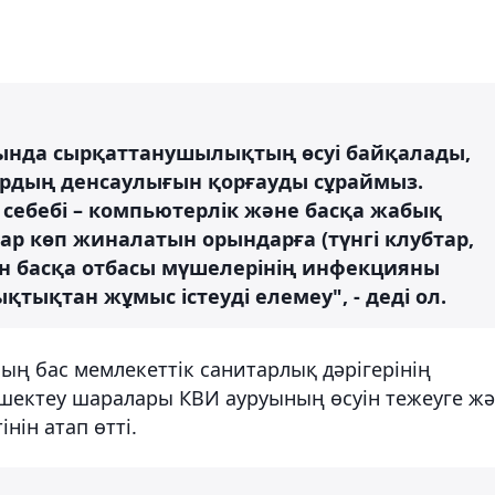
ында сырқаттанушылықтың өсуі байқалады,
лардың денсаулығын қорғауды сұраймыз.
 себебі – компьютерлік және басқа жабық
дар көп жиналатын орындарға (түнгі клубтар,
ын басқа отбасы мүшелерінің инфекцияны
тықтан жұмыс істеуді елемеу", - деді ол.
ң бас мемлекеттік санитарлық дәрігерінің
 шектеу шаралары КВИ ауруының өсуін тежеуге ж
нін атап өтті.