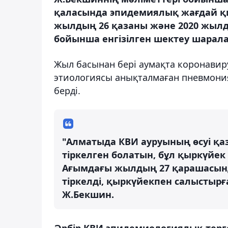
қаласында эпидемиялық жағдай қи
жылдың 26 қазаны және 2020 жыл
бойынша енгізілген шектеу шарал
Жыл басынан бері аумақта коронавир
этиологиясы анықталмаған пневмония 
берді.
"Алматыда КВИ ауруының өсуі қа
тіркелген болатын, бұл қыркүйек
Ағымдағы жылдың 27 қарашасын
тіркелді, қыркүйекпен салыстырған
Ж.Бекшин.
Әрбір КВИ эпидемиологиялық терг