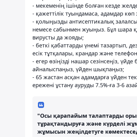
- мекеменің ішінде болған кезде желд
- қажеттілік туындамаса, адамдар кө
- қолыңызды антисептикалық залалс
немесе сабынмен жуыңыз. Бұл шара қ
вирусты да жояды;
- беткі қабаттарды үнемі тазартып, д
есік тұтқалары, крандар және телефон
- егер өзіңізді нашар сезінсеңіз, үйд
айналыспаңыз, үйден шықпаңыз;
- 65 жастан асқан адамдарға үйден т
ережені ұстану ауруды 7.5%-ға 3-6 аза
"Осы қарапайым талаптарды ор
тұрақтандыруға және күрделі ж
жұмысын жеңілдетуге көмектесед