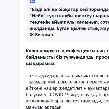
"Бізді әлі де бірқатар кәсіпоры
"Небо" түнгі клубы шектеу шарал
теңгенің айыппұлы салынып, сот
жолданды, бұған қылмыстық жауап
Ж.Бекшин.
Коронавирустық инфекциясының т
байланысты біз тұрғындарды проф
шақырамыз:
- өзге адамдардан қашықтықта болыңы
- адамдар жиі шоғырланған немесе ж
өйткені нашар желдетілетін аумақтар
болуымен, COVID-19 жұқтыру қаупі а
аэрозольдар арқылы тез таралады, с
маңызы артады;