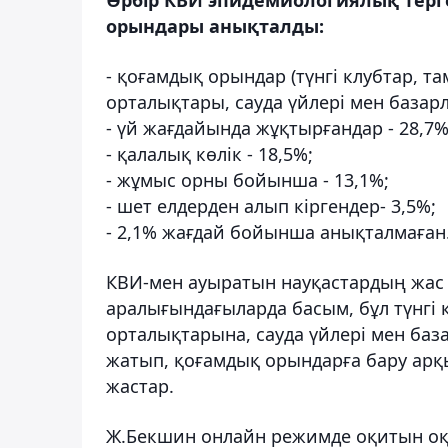
орындары анықталды:
- қоғамдық орындар (түнгі клубтар, 
орталықтары, сауда үйлері мен базарла
- үй жағдайында жұқтырғандар - 28,7%
- қалалық көлік - 18,5%;
- жұмыс орны бойынша - 13,1%;
- шет елдерден алып кіргендер- 3,5%;
- 2,1% жағдай бойынша анықталмаған
КВИ-мен ауыратын науқастардың жас т
аралығындағыларда басым, бұл түнгі 
орталықтарына, сауда үйлері мен баз
жатып, қоғамдық орындарға бару ар
жастар.
Ж.Бекшин онлайн режимде оқитын о