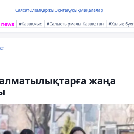
Саясат
Әлем
Қаржы
Оқиға
Құқық
Мақалалар
#Қазақмыс
#Салыстырмалы Қазақстан
#Халық бухг
kz
 алматылықтарға жаңа
ы