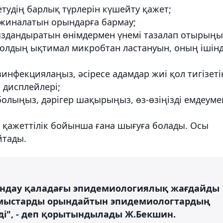
етудің барлық түрлерін күшейту қажет;
п жиналатын орындарға бармау;
ыздандыратын өнімдермен үнемі тазалап отырыңы
олдың ықтимал микробтан ластануын, оның ішін
езинфекциялаңыз, әсіресе адамдар жиі қол тигізеті
 дисплейлері;
е болыңыз, дәрігер шақырыңыз, өз-өзіңізді емдеуме
ек қажеттілік бойынша ғана шығуға болады. Осы
йтады.
ындау қаладағы эпидемиологиялық жағдайды
ұмыстарды орындайтын эпидемиологтардың
і", - деп қорытындылады Ж.Бекшин.