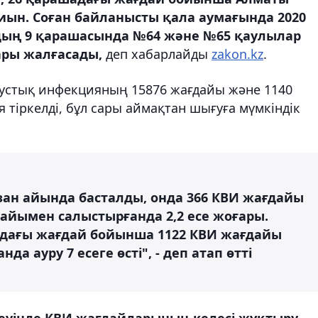
ын. Соған байланысты қала аумағында 2020
дың 9 қарашасында №64 және №65 қаулылар
ары жалғасады,
деп хабарлайды
zakon.kz
.
устық инфекцияның 15876 жағдайы және 1140
тіркелді, бұл сары аймақтан шығуға мүмкіндік
зан айында басталды, онда 366 КВИ жағдайы
 айымен салыстырғанда 2,2 есе жоғары.
дағы жағдай бойынша 1122 КВИ жағдайы
да ауру 7 есеге өсті", - деп атап өтті
еуінде КВИ жағдайларының келесі жұқтыру