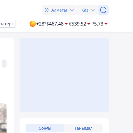
Алматы
Қаз
+28°
$
467.48
€
539.52
₽
5.73
алтері
Соңғы
Танымал