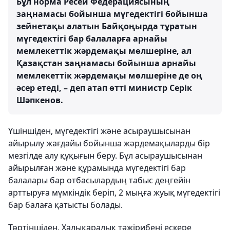
Бұл норма Ресей Федерациясының
заңнамасы бойынша мүгедектігі бойынша
зейнетақы алатын Байқоңырда тұратын
мүгедектігі бар балаларға арнайы
мемлекеттік жәрдемақы мөлшеріне, ал
Қазақстан заңнамасы бойынша арнайы
мемлекеттік жәрдемақы мөлшеріне де оң
әсер етеді, – деп атап өтті министр Серік
Шәпкенов.
Үшіншіден, мүгедектігі және асыраушысынан
айырылу жағдайы бойынша жәрдемақыларды бір
мезгілде алу құқығын беру. Бұл асыраушысынан
айырылған және құрамында мүгедектігі бар
балалары бар отбасылардың табыс деңгейін
арттыруға мүмкіндік беріп, 2 мыңға жуық мүгедектігі
бар балаға қатысты болады.
Төртіншіден, Халықаралық тәжірибені ескере