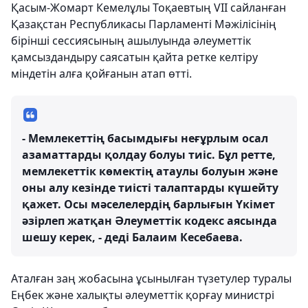
Қасым-Жомарт Кемелұлы Тоқаевтың VII сайланған
Қазақстан Республикасы Парламенті Мәжілісінің
бірінші сессиясының ашылуында әлеуметтік
қамсыздандыру саясатын қайта ретке келтіру
міндетін алға қойғанын атап өтті.
- Мемлекеттің басымдығы неғұрлым осал
азаматтарды қолдау болуы тиіс. Бұл ретте,
мемлекеттік көмектің атаулы болуын және
оны алу кезінде тиісті талаптарды күшейту
қажет. Осы мәселелердің барлығын Үкімет
әзірлеп жатқан Әлеуметтік кодекс аясында
шешу керек, - деді Балаим Кесебаева.
Аталған заң жобасына ұсынылған түзетулер туралы
Еңбек және халықты әлеуметтік қорғау министрі