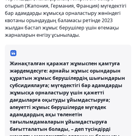
отырып (Жапония, Германия, Франция) мүгедектігі
бар адамдарды жұмысқа орналастыру жөніндегі
квотаны орындаудың баламасы ретінде 2023
жылдан бастап жұмыс берушілер үшін өтемақы
жарналарын енгізу ұсынылады.
Жинақталған қаражат жұмыспен қамтуға
жәрдемдесуге: арнайы жұмыс орындарын
құратын жұмыс берушілердің шығындарын
субсидиялауға; мүгедектігі бар адамдарды
жұмысқа орналастыру үшін қажетті
дағдыларға оқытуды ұйымдастыруға;
әлеуетті жұмыс берушілерде мүгедек
адамдардың ақы төленетін
тағылымдамаларын ұйымдастыруға
бағытталатын болады, – деп түсіндірді