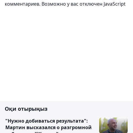
Пікір жазу