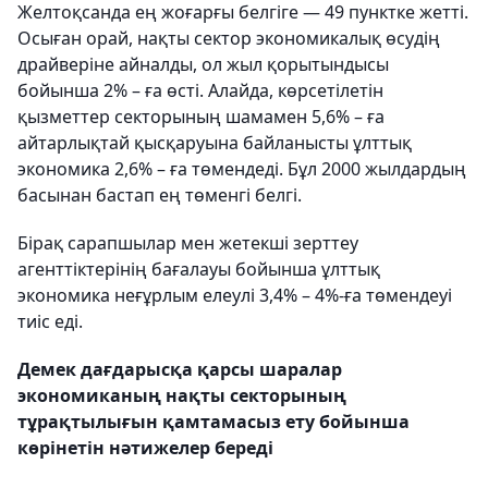
Желтоқсанда ең жоғарғы белгіге — 49 пунктке жетті.
Осыған орай, нақты сектор экономикалық өсудің
драйверіне айналды, ол жыл қорытындысы
бойынша 2% – ға өсті. Алайда, көрсетілетін
қызметтер секторының шамамен 5,6% – ға
айтарлықтай қысқаруына байланысты ұлттық
экономика 2,6% – ға төмендеді. Бұл 2000 жылдардың
басынан бастап ең төменгі белгі.
Бірақ сарапшылар мен жетекші зерттеу
агенттіктерінің бағалауы бойынша ұлттық
экономика неғұрлым елеулі 3,4% – 4%-ға төмендеуі
тиіс еді.
Демек дағдарысқа қарсы шаралар
экономиканың нақты секторының
тұрақтылығын қамтамасыз ету бойынша
көрінетін нәтижелер береді