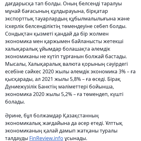
дағдарысқа тап болды. Оның белсенді таралуы
мұнай бағасының құлдырауына, бірқатар
экспорттық тауарлардың құбылмалылығына және
іскерлік белсенділіктің төмендеуіне себеп болды.
Сондықтан қызметі қандай да бір жолмен
экономика мен қаржымен байланысты жетекші
халықаралық ұйымдар болашақта әлемдік
экономиканы не күтіп тұрғанын болжай бастады.
Мысалы, Халықаралық валюта қорының сәуірдегі
есебіне сәйкес 2020 жылы әлемдік экономика 3% – ға
қысқарады, ал 2021 жылы 5,8% – ға өседі. Бірақ
Дүниежүзілік Банктің мәліметтері бойынша,
экономика 2020 жылы 5,2% – ға төмендеп, күшті
болады.
Әрине, бұл болжамдар Қазақстанның
экономикалық жағдайына да әсер етеді. Ұлттық
экономиканың қалай дамып жатқаны туралы
талдауды
FinReview.info
ұсынады.