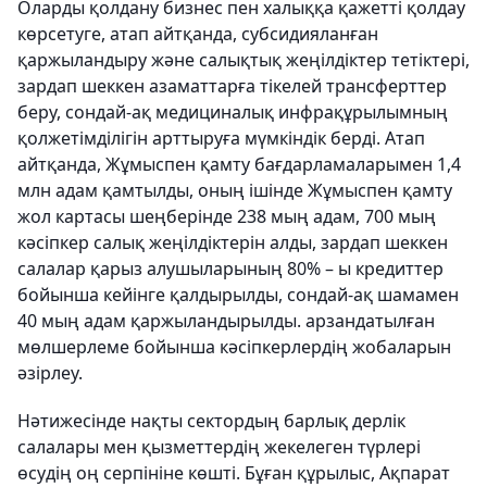
Оларды қолдану бизнес пен халыққа қажетті қолдау
көрсетуге, атап айтқанда, субсидияланған
қаржыландыру және салықтық жеңілдіктер тетіктері,
зардап шеккен азаматтарға тікелей трансферттер
беру, сондай-ақ медициналық инфрақұрылымның
қолжетімділігін арттыруға мүмкіндік берді. Атап
айтқанда, Жұмыспен қамту бағдарламаларымен 1,4
млн адам қамтылды, оның ішінде Жұмыспен қамту
жол картасы шеңберінде 238 мың адам, 700 мың
кәсіпкер салық жеңілдіктерін алды, зардап шеккен
салалар қарыз алушыларының 80% – ы кредиттер
бойынша кейінге қалдырылды, сондай-ақ шамамен
40 мың адам қаржыландырылды. арзандатылған
мөлшерлеме бойынша кәсіпкерлердің жобаларын
әзірлеу.
Нәтижесінде нақты сектордың барлық дерлік
салалары мен қызметтердің жекелеген түрлері
өсудің оң серпініне көшті. Бұған құрылыс, Ақпарат