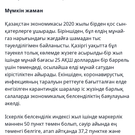
Мүмкін жаман
Қазақстан экономикасы 2020 жылы бірден қос сын-
қатерлерге ұшырады. Біріншіден, бұл елдің мұнай-
газ нарығындағы жағдайға шамадан тыс
тәуелділігімен байланысты. Қазіргі уақытта бұл
тәуекел толық көлемде жүзеге асырылды-бір жыл
ішінде мұнай бағасы 25 АҚШ доллардан бір баррель
үшін төмендеді, осылайша елді мұнай сатудан
кірістіліктен айырады. Екіншіден, коронавирустық
инфекцияның таралуын реттеуге бағытталған елде
енгізілген карантиндік шаралар іс жүзінде барлық
салаларда экономикалық белсенділіктің баяулауына
әкелді.
Іскерлік белсенділік индексі жыл ішінде маркерлік
мәннен 50 пункт төмен болып, сәуір айында ең
төменгі белгіге, атап айтқанда 37,2 пунктке және