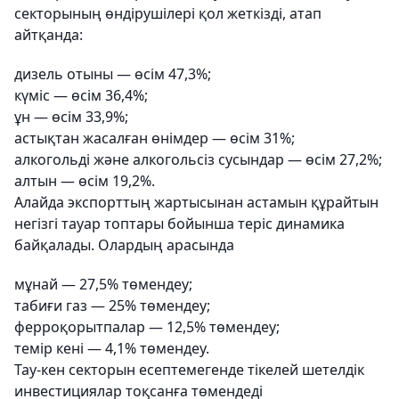
секторының өндірушілері қол жеткізді, атап
айтқанда:
дизель отыны — өсім 47,3%;
күміс — өсім 36,4%;
ұн — өсім 33,9%;
астықтан жасалған өнімдер — өсім 31%;
алкогольді және алкогольсіз сусындар — өсім 27,2%;
алтын — өсім 19,2%.
Алайда экспорттың жартысынан астамын құрайтын
негізгі тауар топтары бойынша теріс динамика
байқалады. Олардың арасында
мұнай — 27,5% төмендеу;
табиғи газ — 25% төмендеу;
ферроқорытпалар — 12,5% төмендеу;
темір кені — 4,1% төмендеу.
Тау-кен секторын есептемегенде тікелей шетелдік
инвестициялар тоқсанға төмендеді