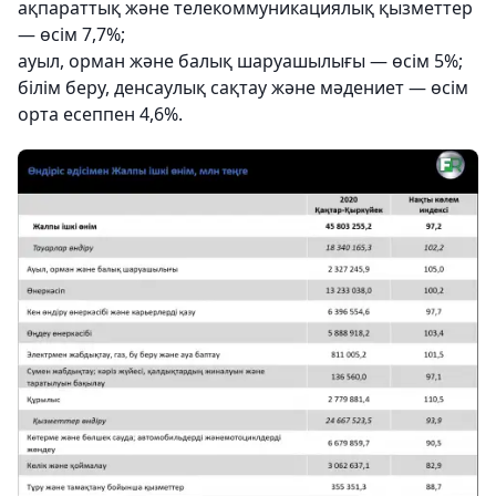
ақпараттық және телекоммуникациялық қызметтер
— өсім 7,7%;
ауыл, орман және балық шаруашылығы — өсім 5%;
білім беру, денсаулық сақтау және мәдениет — өсім
орта есеппен 4,6%.