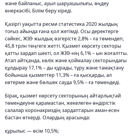
және байланыс, ауыл шаруашылығы, өңдеу
өнеркәсібі, Білім беру кіреді.
Қазіргі уақытта ресми статистика 2020 жылдың
тоғыз айында ғана қол жетімді. Осы деректерге
сәйкес, ЖІӨ жылдық өзгерісте 2,8% – ға төмендеп,
45,8 трлн теңгеге жетті. Қызмет көрсету секторы
қатты зардап шекті, ол ЖІӨ-нің 6,1% – ын жоғалтты.
Атап айтқанда, көлік және қоймалау секторындағы
құлдырау 17,1% – ды құрады, тұру және тамақтану
бойынша қызметтер 11,3% – ға қысқарды, ал
көтерме және бөлшек сауда 9,5% – ға төмендеді.
Бірақ, қызмет көрсету секторының айтарлықтай
төмендеуіне қарамастан, жекелеген өндірістік
салалар коронакриздің зардаптарын аман-есен
бастан өткерді. Олардың арасында:
құрылыс — өсім 10,5%;