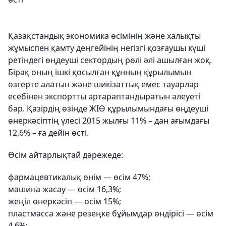
Қазақстандық экономика өсімінің және халықты
жұмыспен қамту деңгейінің негізгі қозғаушы күші
ретіндегі өңдеуші сектордың рөлі әлі ашылған жоқ.
Бірақ оның ішкі қосылған құнның құрылымын
өзгерте алатын және шикізаттық емес тауарлар
есебінен экспортты әртараптандыратын әлеуеті
бар. Қазірдің өзінде ЖІӨ құрылымындағы өңдеуші
өнеркәсіптің үлесі 2015 жылғы 11% – дан ағымдағы
12,6% – ға дейін өсті.
Өсім айтарлықтай дәрежеде:
фармацевтикалық өнім — өсім 47%;
машина жасау — өсім 16,3%;
жеңіл өнеркәсіп — өсім 15%;
пластмасса және резеңке бұйымдар өндірісі — өсім
4,6%;