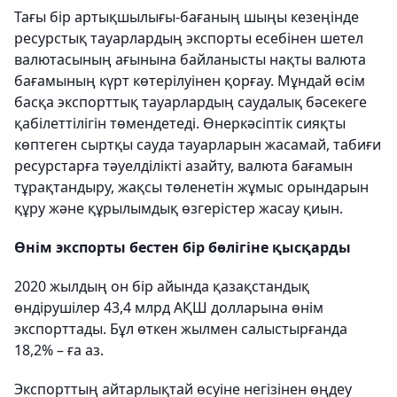
Тағы бір артықшылығы-бағаның шыңы кезеңінде
ресурстық тауарлардың экспорты есебінен шетел
валютасының ағынына байланысты нақты валюта
бағамының күрт көтерілуінен қорғау. Мұндай өсім
басқа экспорттық тауарлардың саудалық бәсекеге
қабілеттілігін төмендетеді. Өнеркәсіптік сияқты
көптеген сыртқы сауда тауарларын жасамай, табиғи
ресурстарға тәуелділікті азайту, валюта бағамын
тұрақтандыру, жақсы төленетін жұмыс орындарын
құру және құрылымдық өзгерістер жасау қиын.
Өнім экспорты бестен бір бөлігіне қысқарды
2020 жылдың он бір айында қазақстандық
өндірушілер 43,4 млрд АҚШ долларына өнім
экспорттады. Бұл өткен жылмен салыстырғанда
18,2% – ға аз.
Экспорттың айтарлықтай өсуіне негізінен өңдеу