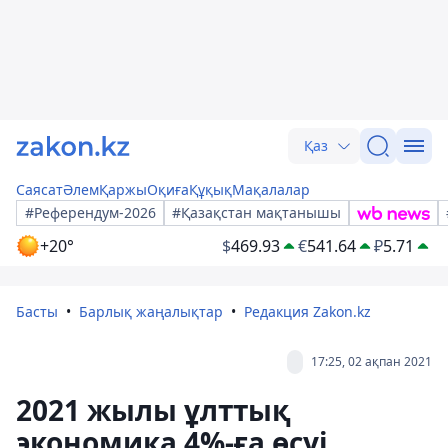
Қаз
Саясат
Әлем
Қаржы
Оқиға
Құқық
Мақалалар
#Референдум-2026
#Қазақстан мақтанышы
+20°
$
469.93
€
541.64
₽
5.71
Басты
Барлық жаңалықтар
Редакция Zakon.kz
17:25, 02 ақпан 2021
2021 жылы ұлттық
экономика 4%-ға өсуі