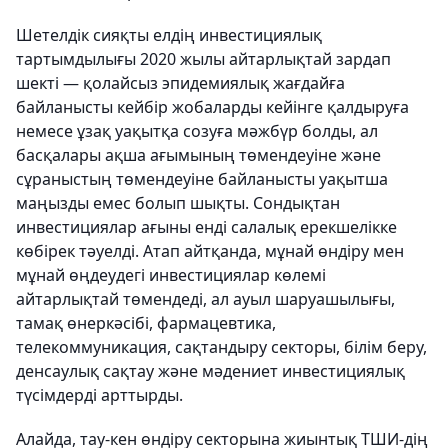
Шетелдік сияқты елдің инвестициялық
тартымдылығы 2020 жылы айтарлықтай зардап
шекті — қолайсыз эпидемиялық жағдайға
байланысты кейбір жобаларды кейінге қалдыруға
немесе ұзақ уақытқа созуға мәжбүр болды, ал
басқалары ақша ағымының төмендеуіне және
сұраныстың төмендеуіне байланысты уақытша
маңызды емес болып шықты. Сондықтан
инвестициялар ағыны енді салалық ерекшелікке
көбірек тәуелді. Атап айтқанда, мұнай өндіру мен
мұнай өңдеудегі инвестициялар көлемі
айтарлықтай төмендеді, ал ауыл шаруашылығы,
тамақ өнеркәсібі, фармацевтика,
телекоммуникация, сақтандыру секторы, білім беру,
денсаулық сақтау және мәдениет инвестициялық
түсімдерді арттырды.
Алайда, тау-кен өндіру секторына жиынтық ТШИ-дің