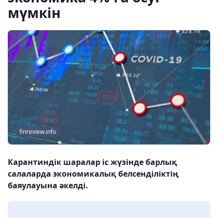
мүмкін
finreview.info
Карантиндік шаралар іс жүзінде барлық
салаларда экономикалық белсенділіктің
баяулауына әкелді.