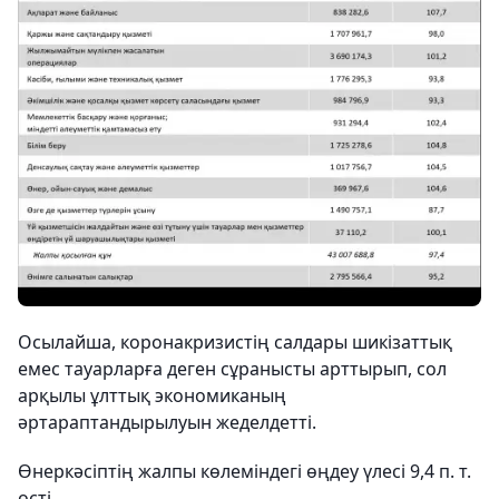
Осылайша, коронакризистің салдары шикізаттық
емес тауарларға деген сұранысты арттырып, сол
арқылы ұлттық экономиканың
әртараптандырылуын жеделдетті.
Өнеркәсіптің жалпы көлеміндегі өңдеу үлесі 9,4 п. т.
өсті