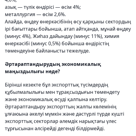
азық — түлік өндірісі — өсім 4%;
металлургия — өсім 2,6%.
Алайда, өңдеу өнеркәсібінің өсу қарқыны сектордың
ірі бағыттары бойынша, атап айтқанда, мұнай өңдеу
(минус 4%), Жиһаз дайындау (минус 11%), химия
өнеркәсібі (минус 0,5%) бойынша өндірістің
төмендеуіне байланысты тежелуде.
Әртараптандырудың экономикалық
маңыздылығы неде?
Бірінші кезекте бұл экспорттық түсімдердің
құбылмалылығы мен тұрақсыздығын төмендету
және экономикалық өсуді қалпына келтіру.
Әртараптандыру экспорттың жалпы көлемінің
ұлғаюына әкелуі мүмкін және дәстүрлі түрде күшті
экспорттық секторлар әлемдік нарықтағы үлес
тұрғысынан әлсірейді дегенді білдірмейді.