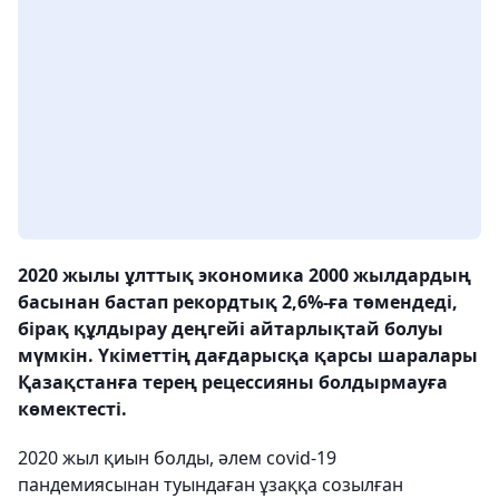
2020 жылы ұлттық экономика 2000 жылдардың
басынан бастап рекордтық 2,6%-ға төмендеді,
бірақ құлдырау деңгейі айтарлықтай болуы
мүмкін. Үкіметтің дағдарысқа қарсы шаралары
Қазақстанға терең рецессияны болдырмауға
көмектесті.
2020 жыл қиын болды, әлем covid-19
пандемиясынан туындаған ұзаққа созылған