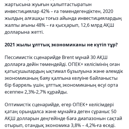
жартысына жуығын қалыптастыратын
инвестициялар 42% – ға төмендегендіктен, 2020
жылдың алғашқы тоғыз айында инвестициялардың
жалпы ағыны 48% – ға қысқарып, 12,6 млрд АҚШ
долларына жетті.
2021 жылы ұлттық экономиканы не күтіп тұр?
Пессимистік сценарийде Brent мұнай 30 АҚШ
долларға дейін төмендейді. ОПЕК+ келісімінің оған
қатысушылардың ықтимал бұзылуына және әлемдік
экономиканың баяу қалпына келуіне байланысты
бір баррель үшін, ұлттық экономиканың өсуі орта
есеппен 2,3%-2,7% құрайды.
Оптимистік сценарийде, егер ОПЕК+ келісімдері
қатаң орындалса және мұнайға деген сұраныс 50
АҚШ долларын деңгейінде баға диапазонын сақтай
отырып, отандық экономика 3,8% – 4,2%-ға өседі.