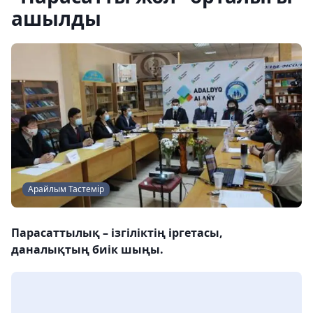
ашылды
Арайлым Тастемір
Парасаттылық – ізгіліктің іргетасы,
даналықтың биік шыңы.