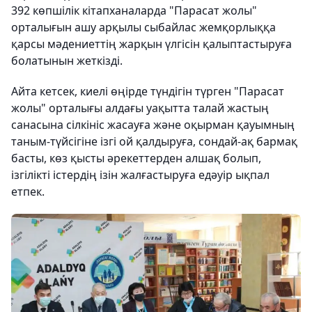
392 көпшілік кітапханаларда "Парасат жолы"
орталығын ашу арқылы сыбайлас жемқорлыққа
қарсы мәдениеттің жарқын үлгісін қалыптастыруға
болатынын жеткізді.
Айта кетсек, киелі өңірде түндігін түрген "Парасат
жолы" орталығы алдағы уақытта талай жастың
санасына сілкініс жасауға және оқырман қауымның
таным-түйсігіне ізгі ой қалдыруға, сондай-ақ бармақ
басты, көз қысты әрекеттерден алшақ болып,
ізгілікті істердің ізін жалғастыруға едәуір ықпал
етпек.