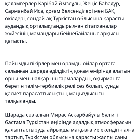
қаламгерлер Кәрібай Әмзеұлы, Жеңіс Баһадүр,
Сарманбай Иса, қоғам белсенділері мен БАҚ
өкілдері, сондай-ақ Түркістан облысына қарасты
аудандық орталықтандырылған кітапханалар
жүйесінің мамандары бейнебайланыс арқылы
қатысты.
Пайымды пікірлер мен орамды ойлар ортаға
салынған шарада әділдіктің қоғам өмірінде алатын
орны мен шалқар шығармалардың оқырманға
беретін тәлім-тәрбиелік рөлі сөз болып, құнды
қасиет парасаттылықтың маңыздылығы
талқыланды.
Шарада сөз алған Мирас Асқарбайұлы бұл игі
бастама Түркістан өңірінде адалдық атмосферасын
қалыптастыруда айрықша маңызға ие екендігін алға
тартып, Түркістан облысына қарасты жалпы саны