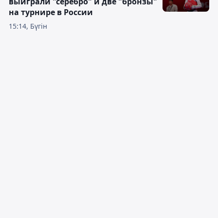
выиграли "серебро" и две "бронзы"
на турнире в России
15:14, Бүгін