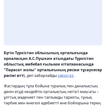
Бүгін Түркістан облысының орталығында
орналасқан А.С.Пушкин атындағы Түркістан
облыстық әмбебап ғылыми кітапханасында
"Парасат жолы" орталығының ресми тұсаукесер
рәсімі өтті,
деп хабарлайды
zakon.kz
.
Жастардың тұла бойына туралық пен даналықтың
дәнін егуді көздейтін орталықтың негізгі мақсаты –
ұлттық мәдениет пен тағлымды тарихты, тұнық
тәрбие мен өнегелі әдебиетті өне бойларына терең