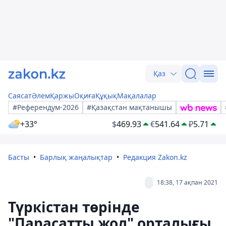
Қаз
Саясат
Әлем
Қаржы
Оқиға
Құқық
Мақалалар
#Референдум-2026
#Қазақстан мақтанышы
+33°
$
469.93
€
541.64
₽
5.71
Басты
Барлық жаңалықтар
Редакция Zakon.kz
18:38, 17 ақпан 2021
Түркістан төрінде
"Парасатты жол" орталығы