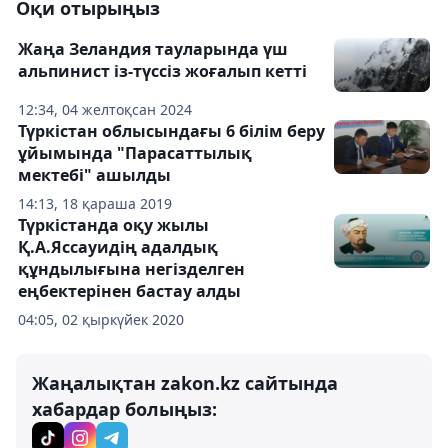
Оқи отырыңыз
Жаңа Зеландия тауларында үш
альпинист із-түссіз жоғалып кетті
12:34, 04 желтоқсан 2024
Түркістан облысындағы 6 білім беру
ұйымында "Парасаттылық
мектебі" ашылды
14:13, 18 қараша 2019
Түркістанда оқу жылы
Қ.А.Яссауидің адалдық
құндылығына негізделген
еңбектерінен бастау алды
04:05, 02 қыркүйек 2020
Жаңалықтан zakon.kz сайтында
хабардар болыңыз: