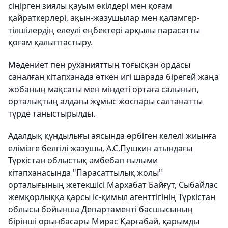
сіңірген зиялы қауым өкілдері мен қоғам
қайраткерлері, ақын-жазушылар мен қаламгер-
тілшілердің елеулі еңбектері арқылы парасатты
қоғам қалыптастыру.
Мәдениет пен руханияттың тоғысқан ордасы
саналған кітапханада өткен игі шарада бірегей жаңа
жобаның мақсаты мен міндеті ортаға салынып,
орталықтың алдағы жұмыс жоспары салтанатты
түрде таныстырылды.
Адалдық құндылығы аясында өрбіген келелі жиынға
елімізге белгілі жазушы, А.С.Пушкин атындағы
Түркістан облыстық әмбебап ғылыми
кітапханасында "Парасаттылық жолы"
орталығының жетекшісі Мархабат Байғұт, Сыбайлас
жемқорлыққа қарсы іс-қимыл агенттігінің Түркістан
облысы бойынша Департаменті басшысының
бірінші орынбасары Мирас Қарғабай, қарымды