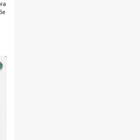
ға
бе