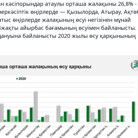
ан кәсіпорындар атаулы орташа жалақыны 26,8% - 
неркәсіптік өңірлерде — Қызылорда, Атырау, Ақтө
тыс өңірлерде жалақының өсуі негізінен мұнай
іжақты айырбас бағамының өсуімен байланысты.
здануына байланысты 2020 жылы өсу қарқынының