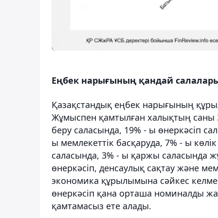
Еңбек нарығының қандай салалары
Қазақстандық еңбек нарығының құрыл
Жұмыспен қамтылған халықтың саны 3,
беру саласында, 19% - ы өнеркәсіп сал
ы мемлекеттік басқаруда, 7% - ы көлік
саласында, 3% - ы қаржы саласында жұ
өнеркәсіп, денсаулық сақтау және мем
экономика құрылымына сәйкес келмейд
өнеркәсіп қана орташа номиналды ж
қамтамасыз ете алады.