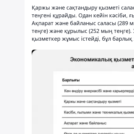
Қаржы және сақтандыру қызметі салас
теңгені құрайды. Одан кейін кәсіби, 
Ақпарат және байланыс саласы (289 мы
теңге) және құрылыс (252 мың теңге).
қызметкер жұмыс істейді, бұл барлы