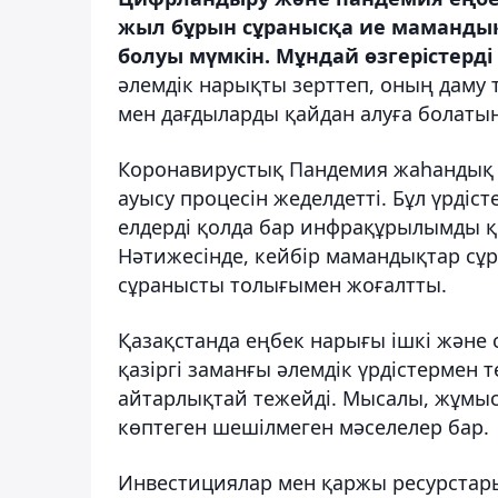
жыл бұрын сұранысқа ие маманды
болуы мүмкін. Мұндай өзгерістерді
әлемдік нарықты зерттеп, оның даму 
мен дағдыларды қайдан алуға болаты
Коронавирустық Пандемия жаһандық
ауысу процесін жеделдетті. Бұл үрдіс
елдерді қолда бар инфрақұрылымды қ
Нәтижесінде, кейбір мамандықтар сұр
сұранысты толығымен жоғалтты.
Қазақстанда еңбек нарығы ішкі және
қазіргі заманғы әлемдік үрдістермен 
айтарлықтай тежейді. Мысалы, жұмыс
көптеген шешілмеген мәселелер бар.
Инвестициялар мен қаржы ресурста