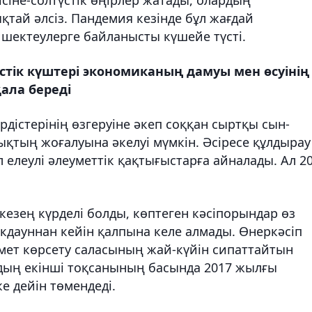
тай әлсіз. Пандемия кезінде бұл жағдай
шектеулерге байланысты күшейе түсті.
стік күштері экономиканың дамуы мен өсуінің
қала береді
дістерінің өзгеруіне әкеп соққан сыртқы сын-
қтың жоғалуына әкелуі мүмкін. Әсіресе құлдырау
л елеулі әлеуметтік қақтығыстарға айналады. Ал 2
кезең күрделі болды, көптеген кәсіпорындар өз
окдауннан кейін қалпына келе алмады. Өнеркәсіп
змет көрсету саласының жай-күйін сипаттайтын
ылдың екінші тоқсанының басында 2017 жылғы
е дейін төмендеді.