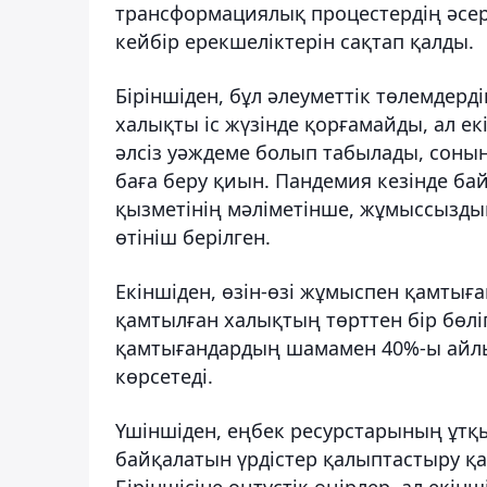
трансформациялық процестердің әсер
кейбір ерекшеліктерін сақтап қалды.
Біріншіден, бұл әлеуметтік төлемдер
халықты іс жүзінде қорғамайды, ал е
әлсіз уәждеме болып табылады, соны
баға беру қиын. Пандемия кезінде ба
қызметінің мәліметінше, жұмыссызды
өтініш берілген.
Екіншіден, өзін-өзі жұмыспен қамтығ
қамтылған халықтың төрттен бір бөліг
қамтығандардың шамамен 40%-ы айлық
көрсетеді.
Үшіншіден, еңбек ресурстарының ұтқы
байқалатын үрдістер қалыптастыру қ
Біріншісіне оңтүстік өңірлер, ал екін