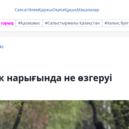
Саясат
Әлем
Қаржы
Оқиға
Құқық
Мақалалар
#Қазақмыс
#Салыстырмалы Қазақстан
#Халық бухг
kz
 нарығында не өзгеруі