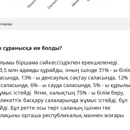
 сұранысқа ие болды?
ымы біршама сәйкессіздікпен ерекшеленеді.
5 млн адамды құрайды, оның ішінде 31% - ы білі
асында, 13% - ы денсаулық сақтау саласында, 12% 
 саласында, 6% - ы сауда саласында, 5% - ы құрыл
мыс істейді. Яғни, халықтың 75% - ы білім беру,
лекеттік басқару салаларында жұмыс істейді, бұл
і. Бұл ретте осы төрт саланың ішінен тек
алақыны орташа республикалық мәннен жоғары