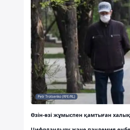
Petr Trotsenko (RFE/RL)
Өзін-өзі жұмыспен қамтыған халық
Цифрландыру және пандемия еңбек 