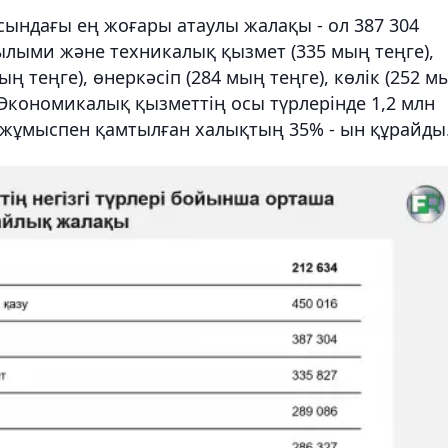
ындағы ең жоғары атаулы жалақы - ол 387 304
ғылыми және техникалық қызмет (335 мың теңге),
ң теңге), өнеркәсіп (284 мың теңге), көлік (252 м
 Экономикалық қызметтің осы түрлерінде 1,2 млн
қ жұмыспен қамтылған халықтың 35% - ын құрайды