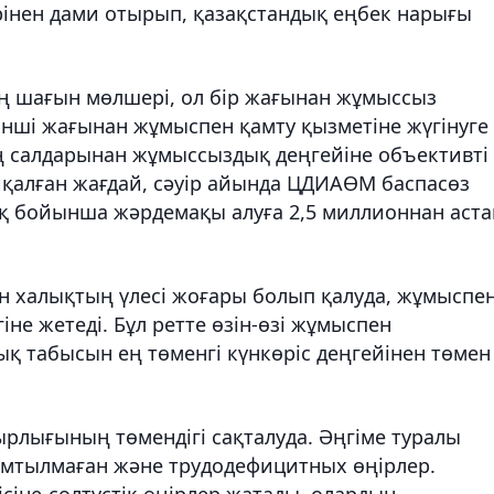
інен дами отырып, қазақстандық еңбек нарығы
дің шағын мөлшері, ол бір жағынан жұмыссыз
кінші жағынан жұмыспен қамту қызметіне жүгінуге
ң салдарынан жұмыссыздық деңгейіне объективті
йқалған жағдай, сәуір айында ЦДИАӨМ баспасөз
қ бойынша жәрдемақы алуға 2,5 миллионнан аст
ан халықтың үлесі жоғары болып қалуда, жұмыспе
іне жетеді. Бұл ретте өзін-өзі жұмыспен
 табысын ең төменгі күнкөріс деңгейінен төмен
рлығының төмендігі сақталуда. Әңгіме туралы
амтылмаған және трудодефицитных өңірлер.
шісіне-солтүстік өңірлер жатады, олардың