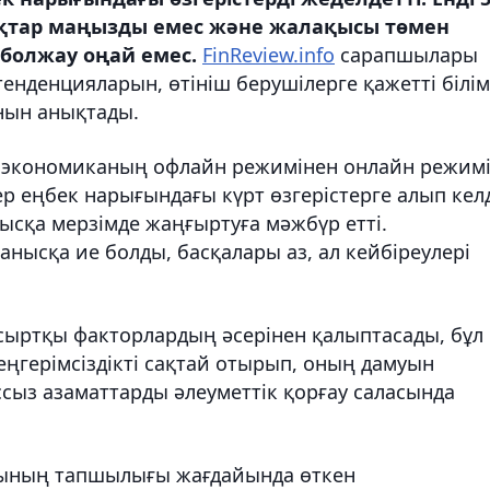
қтар маңызды емес және жалақысы төмен
 болжау оңай емес.
FinReview.info
сарапшылары
тенденцияларын, өтініш берушілерге қажетті білім
нын анықтады.
 экономиканың офлайн режимінен онлайн режим
тер еңбек нарығындағы күрт өзгерістерге алып келд
ысқа мерзімде жаңғыртуға мәжбүр етті.
анысқа ие болды, басқалары аз, ал кейбіреулері
 сыртқы факторлардың әсерінен қалыптасады, бұл
теңгерімсіздікті сақтай отырып, оның дамуын
сыз азаматтарды әлеуметтік қорғау саласында
рының тапшылығы жағдайында өткен