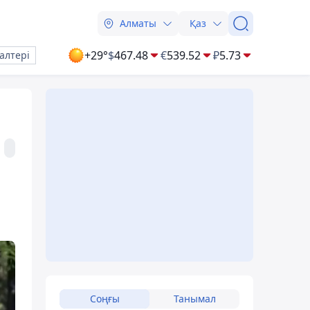
Алматы
Қаз
+29°
$
467.48
€
539.52
₽
5.73
алтері
Соңғы
Танымал