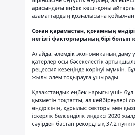
арасындағы еңбек көші-қоны айтарлық
азаматтардың қозғалысына қойылған 
Соған қарамастан, қоғамның өндірі
негізгі факторларының бірі болып 
Алайда, әлемдік экономиканың даму үр
қатерлер осы бәсекелестік артықшылы
рецессия кезеңінде көрінуі мүмкін, бұ
жылы әлем тоқырауға ұшырады.
Қазақстандық еңбек нарығы үшін бұл 
қызметін тоқтатты, ал кейбіреулері л
өндірісінің, құрылыс секторы мен қы
іскерлік белсенділік индексі 2020 ж
сәуірден бастап рекордтық 37,2 пунктк