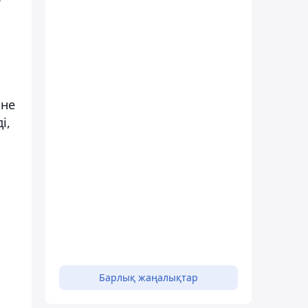
іне
і,
Барлық жаңалықтар