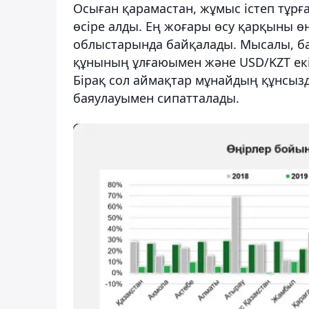
Осыған қарамастан, жұмыс істеп тұрғ
өсіре алды. Ең жоғары өсу қарқыны ө
облыстарында байқалады. Мысалы, ба
құнының ұлғаюымен және USD/KZT ек
Бірақ сол аймақтар мұнайдың құнсы
баяулауымен сипатталады.