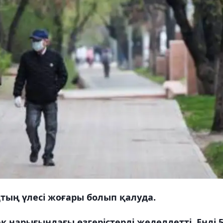
тың үлесі жоғары болып қалуда.
нарығындағы өзгерістерді жеделдетті. Енді 