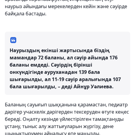
наурыз айындағы мерекелерден кейін және сәуірде
байқала бастады.
Наурыздың екінші жартысында біздің
мамандар 72 баланы, ал сәуір айында 176
баланы емдеді. Сәуірдің бірінші
онкүндігінде ауруханадан 139 бала
шығарылды, ал 11-19 сәуір аралығында 107
бала шығарылды, – деді Айнұр Уәлиева.
Баланың сауығып шыққанына қарамастан, педиатр
дәрігер учаскелік дәрігерден тексеруден өтуге кеңес
береді. Оңалту кезінде үйлестірілген тамақтануды
ұстану, тыныс алу жаттығуларын жүргізу, дене
шынықтырумен айналысу өте маңызды.