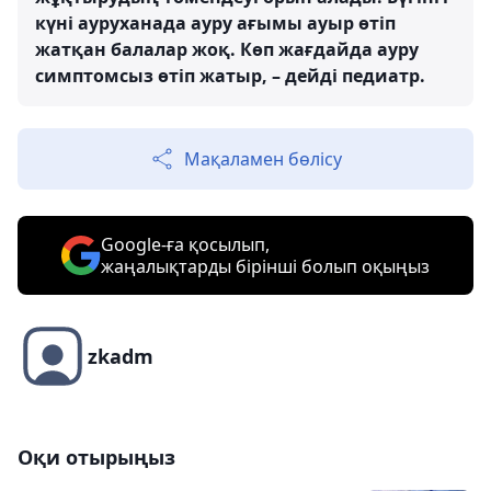
күні ауруханада ауру ағымы ауыр өтіп
жатқан балалар жоқ. Көп жағдайда ауру
симптомсыз өтіп жатыр, – дейді педиатр.
Мақаламен бөлісу
Google-ға қосылып,
жаңалықтарды бірінші болып оқыңыз
zkadm
Оқи отырыңыз