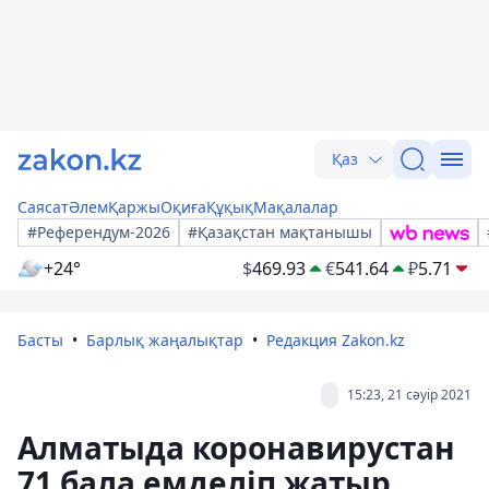
Қаз
Саясат
Әлем
Қаржы
Оқиға
Құқық
Мақалалар
#Референдум-2026
#Қазақстан мақтанышы
+24°
$
469.93
€
541.64
₽
5.71
Басты
Барлық жаңалықтар
Редакция Zakon.kz
15:23, 21 сәуір 2021
Алматыда коронавирустан
71 бала емделіп жатыр