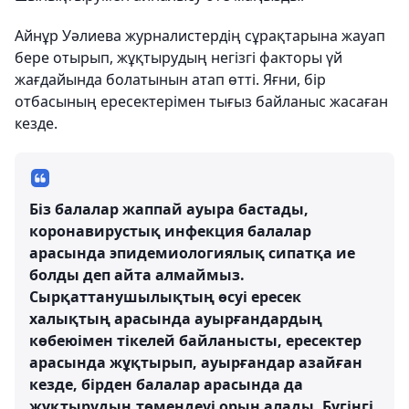
Айнұр Уәлиева журналистердің сұрақтарына жауап
бере отырып, жұқтырудың негізгі факторы үй
жағдайында болатынын атап өтті. Яғни, бір
отбасының ересектерімен тығыз байланыс жасаған
кезде.
Біз балалар жаппай ауыра бастады,
коронавирустық инфекция балалар
арасында эпидемиологиялық сипатқа ие
болды деп айта алмаймыз.
Сырқаттанушылықтың өсуі ересек
халықтың арасында ауырғандардың
көбеюімен тікелей байланысты, ересектер
арасында жұқтырып, ауырғандар азайған
кезде, бірден балалар арасында да
жұқтырудың төмендеуі орын алады. Бүгінгі