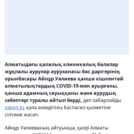
Алматыдағы қалалық клиникалық балалар
жұқпалы аурулар ауруханасы бас дәрігерінің
орынбасары Айнұр Уәлиева қанша кішкентай
алматылықтардың СOVID-19-мен ауырғаны,
қанша адамның сауыққаны және аурудың
себептері туралы айтып берді,
деп хабарлайды
zakon.kz
қала әкімдігінің баспасөз қызметіне
сілтеме жасап.
Айнұр Уәлиеваның айтуынша, қазір Алматы