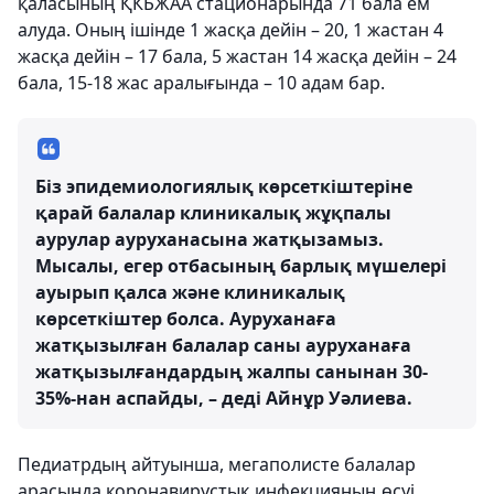
қаласының ҚКБЖАА стационарында 71 бала ем
алуда. Оның ішінде 1 жасқа дейін – 20, 1 жастан 4
жасқа дейін – 17 бала, 5 жастан 14 жасқа дейін – 24
бала, 15-18 жас аралығында – 10 адам бар.
Біз эпидемиологиялық көрсеткіштеріне
қарай балалар клиникалық жұқпалы
аурулар ауруханасына жатқызамыз.
Мысалы, егер отбасының барлық мүшелері
ауырып қалса және клиникалық
көрсеткіштер болса. Ауруханаға
жатқызылған балалар саны ауруханаға
жатқызылғандардың жалпы санынан 30-
35%-нан аспайды, – деді Айнұр Уәлиева.
Педиатрдың айтуынша, мегаполисте балалар
арасында коронавирустық инфекцияның өсуі