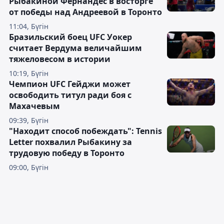
Рыбакиной Фернандес в восторге
от победы над Андреевой в Торонто
11:04, Бүгін
Бразильский боец UFC Уокер
считает Вердума величайшим
тяжеловесом в истории
10:19, Бүгін
Чемпион UFC Гейджи может
освободить титул ради боя с
Махачевым
09:39, Бүгін
"Находит способ побеждать": Tennis
Letter похвалил Рыбакину за
трудовую победу в Торонто
09:00, Бүгін