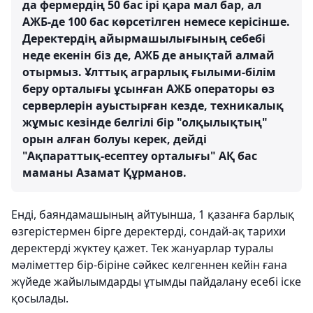
да фермердің 50 бас ірі қара мал бар, ал
АЖБ-де 100 бас көрсетілген немесе керісінше.
Деректердің айырмашылығының себебі
неде екенін біз де, АЖБ де анықтай алмай
отырмыз. Ұлттық аграрлық ғылыми-білім
беру орталығы ұсынған АЖБ операторы өз
серверлерін ауыстырған кезде, техникалық
жұмыс кезінде белгілі бір "олқылықтың"
орын алған болуы керек, дейді
"Ақпараттық-есептеу орталығы" АҚ бас
маманы Азамат Құрманов.
Енді, баяндамашының айтуынша, 1 қазанға барлық
өзгерістермен бірге деректерді, сондай-ақ тарихи
деректерді жүктеу қажет. Тек жануарлар туралы
мәліметтер бір-біріне сәйкес келгеннен кейін ғана
жүйеде жайылымдарды ұтымды пайдалану есебі іске
қосылады.