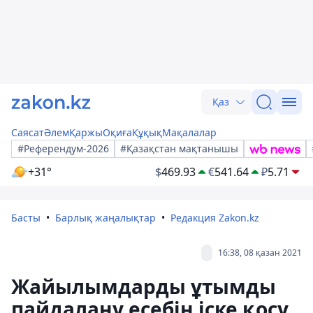
Қаз
Саясат
Әлем
Қаржы
Оқиға
Құқық
Мақалалар
#Референдум-2026
#Қазақстан мақтанышы
+31°
$
469.93
€
541.64
₽
5.71
Басты
Барлық жаңалықтар
Редакция Zakon.kz
16:38, 08 қазан 2021
Жайылымдарды ұтымды
пайдалану есебін іске қосу