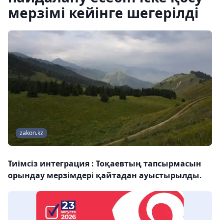
мерзімі кейінге шегерілді
zakon.kz
Тиімсіз интеграция : Тоқаевтың тапсырмасын
орындау мерзімдері қайтадан ауыстырылды.