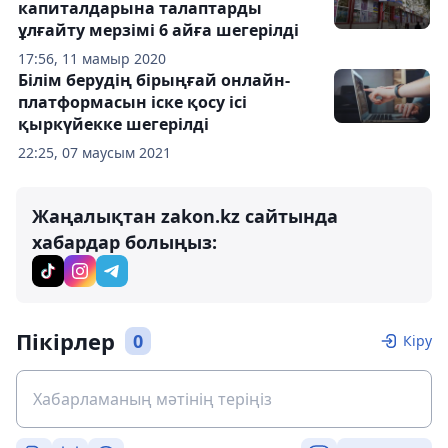
капиталдарына талаптарды
ұлғайту мерзімі 6 айға шегерілді
17:56, 11 мамыр 2020
Білім берудің бірыңғай онлайн-
платформасын іске қосу ісі
қыркүйекке шегерілді
22:25, 07 маусым 2021
Жаңалықтан zakon.kz сайтында
хабардар болыңыз:
Пікірлер
0
Кіру