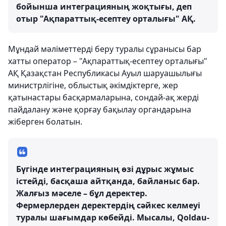
бойынша интеграцияның жоқтығы, деп
отыр "Ақпараттық-есептеу орталығы" АҚ.
Мұндай мәліметтерді беру туралы сұранысы бар
хатты оператор – "Ақпараттық-есептеу орталығы"
АҚ Қазақстан Республикасы Ауыл шаруашылығы
министрлігіне, облыстық әкімдіктерге, жер
қатынастары басқармаларына, сондай-ақ жерді
пайдалану және қорғау бақылау органдарына
жіберген болатын.
Бүгінде интеграцияның өзі дұрыс жұмыс
істейді, басқаша айтқанда, байланыс бар.
Жалғыз мәселе – бұл деректер.
Фермерлерден деректердің сәйкес келмеуі
туралы шағымдар көбейді. Мысалы, Qoldau-