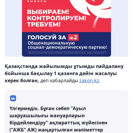
Қазақстанда жайылымды ұтымды пайдалану
бойынша бақылау 1 қазанға дейін жасалуы
керек болған,
деп хабарлайды
zakon.kz
.
Үлгермедік. Бұған себеп "Ауыл
шаруашылығы жануарларын
бірдейлендіру" ақпараттық жүйесінен
("АЖБ" АЖ) жаңартылған мәліметтер