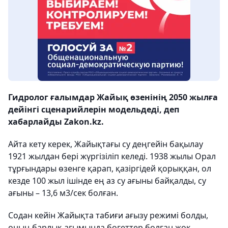
Гидролог ғалымдар Жайық өзенінің 2050 жылға
дейінгі сценарийлерін модельдеді, деп
хабарлайды Zakon.kz.
Айта кету керек, Жайықтағы су деңгейін бақылау
1921 жылдан бері жүргізіліп келеді. 1938 жылы Орал
тұрғындары өзенге қарап, қазіргідей қорыққан, ол
кезде 100 жыл ішінде ең аз су ағыны байқалды, су
ағыны – 13,6 м3/сек болған.
Содан кейін Жайықта табиғи ағызу режимі болды,
оның барлық ағымында бөгеттер болған жоқ.