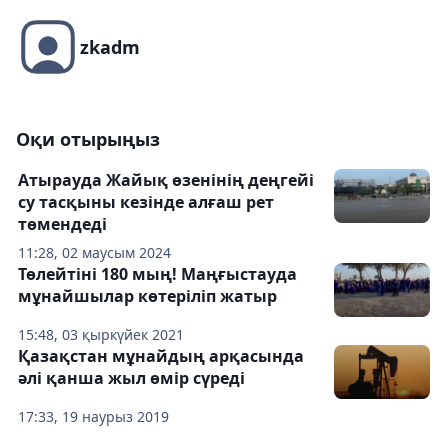
zkadm
Оқи отырыңыз
Атырауда Жайық өзенінің деңгейі
су тасқыны кезінде алғаш рет
төмендеді
11:28, 02 маусым 2024
Төлейтіні 180 мың! Маңғыстауда
мұнайшылар көтеріліп жатыр
15:48, 03 қыркүйек 2021
Қазақстан мұнайдың арқасында
әлі қанша жыл өмір сүреді
17:33, 19 наурыз 2019