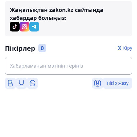
Жаңалықтан zakon.kz сайтында
хабардар болыңыз:
Пікірлер
0
Кіру
Пікір жазу