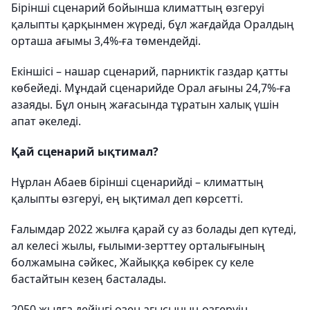
Бірінші сценарий бойынша климаттың өзгеруі
қалыпты қарқынмен жүреді, бұл жағдайда Оралдың
орташа ағымы 3,4%-ға төмендейді.
Екіншісі – нашар сценарий, парниктік газдар қатты
көбейеді. Мұндай сценарийде Орал ағыны 24,7%-ға
азаяды. Бұл оның жағасында тұратын халық үшін
апат әкеледі.
Қай сценарий ықтимал?
Нұрлан Абаев бірінші сценарийді – климаттың
қалыпты өзгеруі, ең ықтимал деп көрсетті.
Ғалымдар 2022 жылға қарай су аз болады деп күтеді,
ал келесі жылы, ғылыми-зерттеу орталығының
болжамына сәйкес, Жайыққа көбірек су келе
бастайтын кезең басталады.
2050 жылға дейінгі өзен ағысының өзгеруін