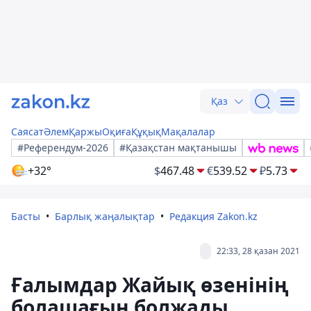
Қаз
Саясат
Әлем
Қаржы
Оқиға
Құқық
Мақалалар
#Референдум-2026
#Қазақстан мақтанышы
+32°
$
467.48
€
539.52
₽
5.73
Басты
Барлық жаңалықтар
Редакция Zakon.kz
22:33, 28 қазан 2021
Ғалымдар Жайық өзенінің
болашағын болжады