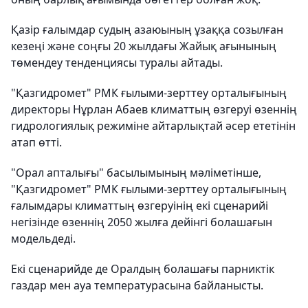
Қазір ғалымдар судың азаюының ұзаққа созылған
кезеңі және соңғы 20 жылдағы Жайық ағынының
төмендеу тенденциясы туралы айтады.
"Қазгидромет" РМК ғылыми-зерттеу орталығының
директоры Нұрлан Абаев климаттың өзгеруі өзеннің
гидрологиялық режиміне айтарлықтай әсер ететінін
атап өтті.
"Орал апталығы" басылымының мәліметінше,
"Қазгидромет" РМК ғылыми-зерттеу орталығының
ғалымдары климаттың өзгеруінің екі сценарийі
негізінде өзеннің 2050 жылға дейінгі болашағын
модельдеді.
Екі сценарийде де Оралдың болашағы парниктік
газдар мен ауа температурасына байланысты.