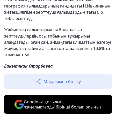
география ғылымдарының кандидаты Н.Ивкинаның
жетекшілігімен зерттеуші ғалымдардың тағы бір
тобы есептеді.
Жайықтың салыстырмалы болашағын
зерттеушілердің осы тобының тұжырымы
алаңдатады, оған сай, аймақтағы климаттың өзгеруі
Жайықтың табиғи ағынын орташа есеппен 10,8%-ға
төмендетеді.
Бақытжан Отарбаева
Мақаламен бөлісу
Google-ға қосылып,
жаңалықтарды бірінші болып оқыңыз