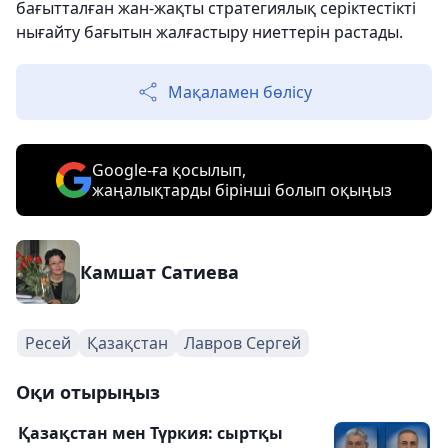
бағытталған жан-жақты стратегиялық серіктестікті
нығайту бағытын жалғастыру ниеттерін растады.
Мақаламен бөлісу
Google-ға қосылып,
жаңалықтарды бірінші болып оқыңыз
Камшат Сатиева
Ресей
Қазақстан
Лавров Сергей
Оқи отырыңыз
Қазақстан мен Түркия: сыртқы