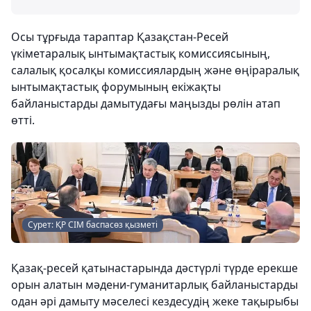
Осы тұрғыда тараптар Қазақстан-Ресей
үкіметаралық ынтымақтастық комиссиясының,
салалық қосалқы комиссиялардың және өңіраралық
ынтымақтастық форумының екіжақты
байланыстарды дамытудағы маңызды рөлін атап
өтті.
Сурет: ҚР СІМ баспасөз қызметі
Қазақ-ресей қатынастарында дәстүрлі түрде ерекше
орын алатын мәдени-гуманитарлық байланыстарды
одан әрі дамыту мәселесі кездесудің жеке тақырыбы