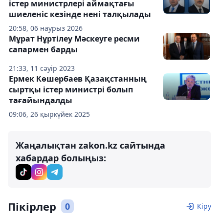
істер министрлері аймақтағы
шиеленіс кезінде нені талқылады
20:58, 06 наурыз 2026
Мұрат Нұртілеу Мәскеуге ресми
сапармен барды
21:33, 11 сәуір 2023
Ермек Көшербаев Қазақстанның
сыртқы істер министрі болып
тағайындалды
09:06, 26 қыркүйек 2025
Жаңалықтан zakon.kz сайтында
хабардар болыңыз:
Пікірлер
0
Кіру