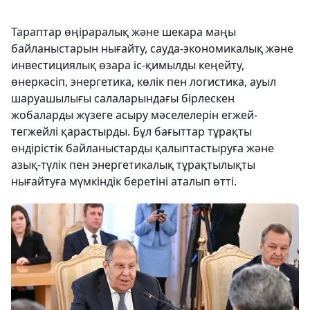
Тараптар өңіраралық және шекара маңы
байланыстарын нығайту, сауда-экономикалық және
инвестициялық өзара іс-қимылды кеңейту,
өнеркәсіп, энергетика, көлік пен логистика, ауыл
шаруашылығы салаларындағы бірлескен
жобаларды жүзеге асыру мәселелерін егжей-
тегжейлі қарастырды. Бұл бағыттар тұрақты
өндірістік байланыстарды қалыптастыруға және
азық-түлік пен энергетикалық тұрақтылықты
нығайтуға мүмкіндік беретіні аталып өтті.