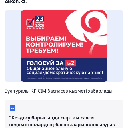
Zakon.kz.
Бұл туралы ҚР СІМ баспасөз қызметі хабарлады:
"Кездесу барысында сыртқы саяси
ведомстволардың басшылары көпжылдық