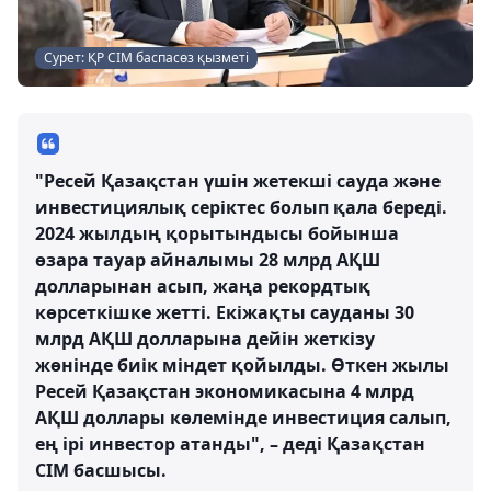
Сурет: ҚР СІМ баспасөз қызметі
"Ресей Қазақстан үшін жетекші сауда және
инвестициялық серіктес болып қала береді.
2024 жылдың қорытындысы бойынша
өзара тауар айналымы 28 млрд АҚШ
долларынан асып, жаңа рекордтық
көрсеткішке жетті. Екіжақты сауданы 30
млрд АҚШ долларына дейін жеткізу
жөнінде биік міндет қойылды. Өткен жылы
Ресей Қазақстан экономикасына 4 млрд
АҚШ доллары көлемінде инвестиция салып,
ең ірі инвестор атанды", – деді Қазақстан
СІМ басшысы.