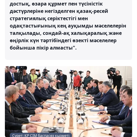
достық, өзара құрмет пен түсіністік
дәстүрлеріне негізделген қазақ-ресей
стратегиялық серіктестігі мен
одақтастығының кең ауқымды мәселелерін
талқылады, сондай-ақ халықаралық және
өңірлік күн тәртібіндегі өзекті мәселелер
бойынша пікір алмасты".
Сурет: ҚР СІМ баспасөз қызметі