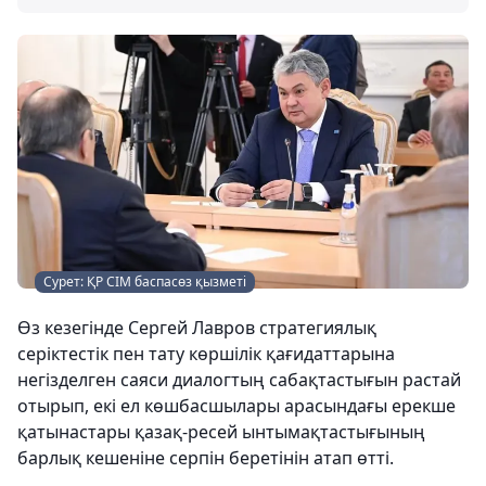
Сурет: ҚР СІМ баспасөз қызметі
Өз кезегінде Сергей Лавров стратегиялық
серіктестік пен тату көршілік қағидаттарына
негізделген саяси диалогтың сабақтастығын растай
отырып, екі ел көшбасшылары арасындағы ерекше
қатынастары қазақ-ресей ынтымақтастығының
барлық кешеніне серпін беретінін атап өтті.