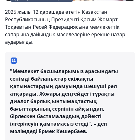
2025 жылы 12 қарашада өтетін Қазақстан
Республикасының Президенті Қасым-Жомарт
Тоқаевтың Ресей Федерациясына мемлекеттік
сапарына дайындық мәселелеріне ерекше назар
аударылды.
"Мемлекет басшыларымыз арасындағы
сенімді байланыстар екіжақты
қатынастардың дамуында шешуші рөл
атқарады. Жоғары деңгейдегі тұрақты
диалог барлық ынтымақтастық
бағыттарының серпінін айқындап,
бірлескен бастамалардың дәйекті
ілгерілеуін қамтамасыз етеді", – деп
мәлімдеді Ермек Көшербаев.