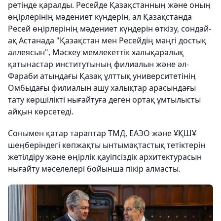
ретінде қаралды. Ресейде Қазақстанның және оның
өңірлерінің мәдениет күндерін, ал Қазақстанда
Ресей өңірлерінің мәдениет күндерін өткізу, сондай-
ақ Астанада "Қазақстан мен Ресейдің мәңгі достық
аллеясын", Мәскеу мемлекеттік халықаралық
қатынастар институтының филиалын және әл-
Фараби атындағы Қазақ ұлттық университетінің
Омбыдағы филиалын ашу халықтар арасындағы
тату көршілікті нығайтуға деген ортақ ұмтылысты
айқын көрсетеді.
Сонымен қатар тараптар ТМД, ЕАЭО және ҰҚШҰ
шеңберіндегі көпжақты ынтымақтастық тетіктерін
жетілдіру және өңірлік қауіпсіздік архитектурасын
нығайту мәселелері бойынша пікір алмасты.