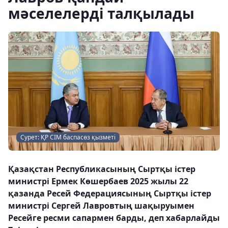
мәселелерді талқылады
Сурет: ҚР СІМ баспасөз қызметі
Қазақстан Республикасының Сыртқы істер
министрі Ермек Көшербаев 2025 жылы 22
қазанда Ресей Федерациясының Сыртқы істер
министрі Сергей Лавровтың шақыруымен
Ресейге ресми сапармен барды, деп хабарлайды