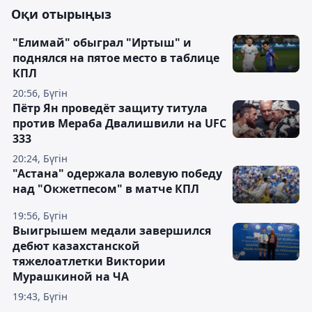
Оқи отырыңыз
"Елимай" обыграл "Иртыш" и
поднялся на пятое место в таблице
КПЛ
20:56, Бүгін
Пётр Ян проведёт защиту титула
против Мераба Двалишвили на UFC
333
20:24, Бүгін
"Астана" одержала волевую победу
над "Окжетпесом" в матче КПЛ
19:56, Бүгін
Выигрышем медали завершился
дебют казахстанской
тяжелоатлетки Виктории
Мурашкиной на ЧА
19:43, Бүгін