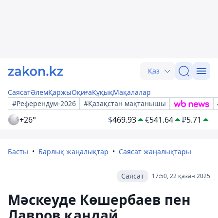
Қаз
Саясат
Әлем
Қаржы
Оқиға
Құқық
Мақалалар
#Референдум-2026
#Қазақстан мақтанышы
+26°
$
469.93
€
541.64
₽
5.71
Басты
Барлық жаңалықтар
Саясат жаңалықтары
Саясат
17:50, 22 қазан 2025
Мәскеуде Көшербаев пен
Лавров қандай