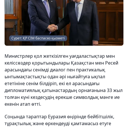
Сурет: ҚР СІМ баспасөз қызметі
Министрлер қол жеткізілген уағдаластықтар мен
келіссөздер қорытындылары Қазақстан мен Ресей
арасындағы сенімді диалог пен практикалық
ынтымақтастықты одан әрі нығайтуға ықпал
ететініне сенім білдіріп, екі ел арасындағы
дипломатиялық қатынастардың орнағанына 33 жыл
толған күні кездесудің ерекше символдық мәнге ие
екенін атап өтті.
Соңында тараптар Еуразия өңірінде бейбітшілік,
тұрақтылық және өркендеуді қамтамасыз етуге