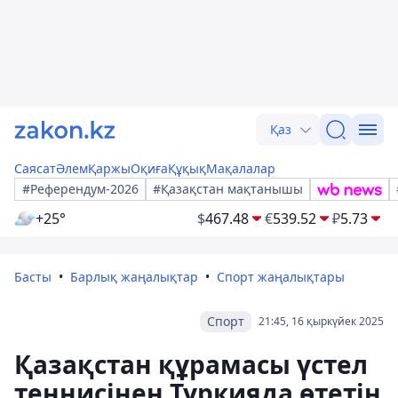
Қаз
Саясат
Әлем
Қаржы
Оқиға
Құқық
Мақалалар
#Референдум-2026
#Қазақстан мақтанышы
+25°
$
467.48
€
539.52
₽
5.73
Басты
Барлық жаңалықтар
Спорт жаңалықтары
Спорт
21:45, 16 қыркүйек 2025
Қазақстан құрамасы үстел
теннисінен Түркияда өтетін