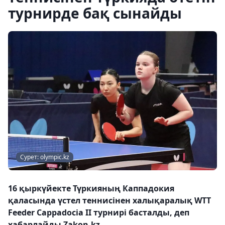
турнирде бақ сынайды
Сурет: olympic.kz
16 қыркүйекте Түркияның Каппадокия
қаласында үстел теннисінен халықаралық WTT
Feeder Cappadocia II турнирі басталды, деп
хабарлайды Zakon.kz.