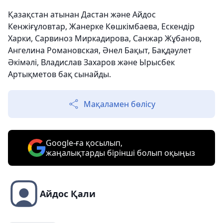
Қазақстан атынан Дастан және Айдос
Кенжіғұловтар, Жанерке Көшкімбаева, Ескендір
Харки, Сарвиноз Миркадирова, Санжар Жұбанов,
Ангелина Романовская, Әнел Бақыт, Бақдәулет
Әкімәлі, Владислав Захаров және Ырысбек
Артықметов бақ сынайды.
Мақаламен бөлісу
Google-ға қосылып,
жаңалықтарды бірінші болып оқыңыз
Айдос Қали