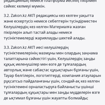
редакцияның немесе платформа иесінің пікірімен
сәйкес келмеуі мүмкін.
3.2. Zakon.kz АКП редакциясы кез келген уақытта
және ескертусіз немесе себептерін түсіндірместен
Келушілердің кез келген Материалға жазған
пікірлерін алып тастай алады немесе
түсініктемелерді жариялауды шектей алады.
3.3. Zakon.kz АКП иесі келушілердің
түсініктемелерінің мазмұны мен олардың заңнама
талаптарына сәйкестігі үшін, Келушілердің заңды
құқық иеленушілер мен өзге де тұлғалардың
авторлық және сабақтас құқықтарын бұзғаны үшін,
Тауар белгілерін, логотиптерді, компания атауларын
рұқсатсыз пайдаланғаны үшін, сондай-ақ кез келген
түсініктемені орналастыруға байланысты үшінші
тұлғалардың құқықтары мен заңды мүдделерін өзге
де ықтимал бұзғаны үшін жауапты болмайды;