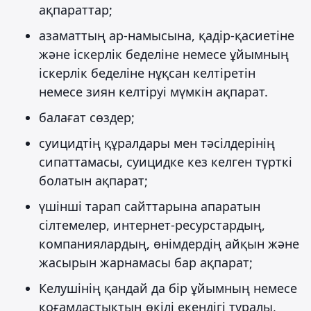
ақпараттар;
азаматтың ар-намысына, қадір-қасиетіне
және іскерлік беделіне немесе ұйымның
іскерлік беделіне нұқсан келтіретін
немесе зиян келтіруі мүмкін ақпарат.
балағат сөздер;
суицидтің құралдары мен тәсілдерінің
сипаттамасы, суицидке кез келген түрткі
болатын ақпарат;
үшінші тарап сайттарына апаратын
сілтемелер, интернет-ресурстардың,
компаниялардың, өнімдердің айқын және
жасырын жарнамасы бар ақпарат;
Келушінің қандай да бір ұйымның немесе
қоғамдастықтың өкілі екендігі туралы,