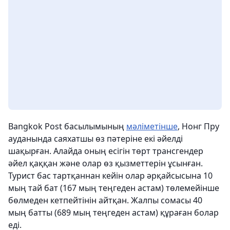
Bangkok Post басылымының
мәліметінше
, Нонг Пру
ауданында саяхатшы өз пәтеріне екі әйелді
шақырған. Алайда оның есігін төрт трансгендер
әйел қаққан және олар өз қызметтерін ұсынған.
Турист бас тартқаннан кейін олар әрқайсысына 10
мың тай бат (167 мың теңгеден астам) төлемейінше
бөлмеден кетпейтінін айтқан. Жалпы сомасы 40
мың батты (689 мың теңгеден астам) құраған болар
еді.