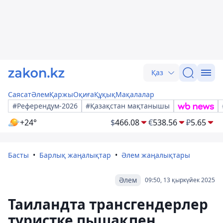
Қаз
Саясат
Әлем
Қаржы
Оқиға
Құқық
Мақалалар
#Референдум-2026
#Қазақстан мақтанышы
+24°
$
466.08
€
538.56
₽
5.65
Басты
Барлық жаңалықтар
Әлем жаңалықтары
Әлем
09:50, 13 қыркүйек 2025
Таиландта трансгендерлер
туристке пышақпен