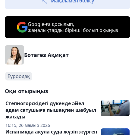
Мақаламен бөлісу
Google-ға қосылып,
жаңалықтарды бірінші болып оқыңыз
Ботагөз Ақиқат
Еуроодақ
Оқи отырыңыз
Степногорскідегі дүкенде әйел
адам сатушыға пышақпен шабуыл
жасады
16:15, 26 мамыр 2026
Испанияда акула суда жүзіп жүрген