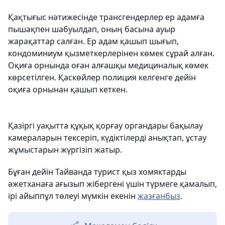
Қақтығыс нәтижесінде трансгендерлер ер адамға
пышақпен шабуылдап, оның басына ауыр
жарақаттар салған. Ер адам қашып шығып,
кондоминиум қызметкерлерінен көмек сұрай алған.
Оқиға орнында оған алғашқы медициналық көмек
көрсетілген. Қаскөйлер полиция келгенге дейін
оқиға орнынан қашып кеткен.
Қазіргі уақытта құқық қорғау органдары бақылау
камераларын тексеріп, күдіктілерді анықтап, ұстау
жұмыстарын жүргізіп жатыр.
Бұған дейін Тайванда турист қыз хомяктарды
әжетханаға ағызып жібергені үшін түрмеге қамалып,
ірі айыппұл төлеуі мүмкін екенін
жазғанбыз
.