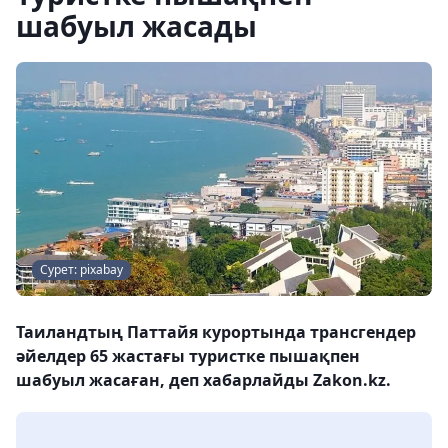
шабуыл жасады
Сурет: pixabay
Таиландтың Паттайя курортында трансгендер
әйелдер 65 жастағы туристке пышақпен
шабуыл жасаған, деп хабарлайды Zakon.kz.