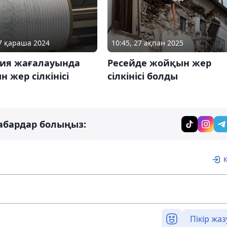
27 қараша 2024
10:45, 27 ақпан 2025
ия жағалауында
Ресейде жойқын жер
 жер сілкінісі
сілкінісі болды
абардар болыңыз:
Пікір жаз