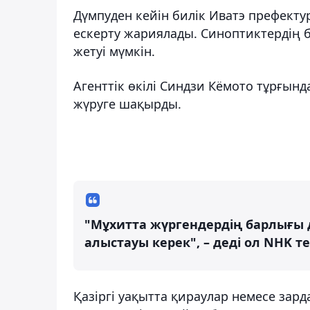
Дүмпуден кейін билік Иватэ префект
ескерту жариялады. Синоптиктердің б
жетуі мүмкін.
Агенттік өкілі Синдзи Кёмото тұрғын
жүруге шақырды.
"Мұхитта жүргендердің барлығы 
алыстауы керек", – деді ол NHK 
Қазіргі уақытта қираулар немесе зар