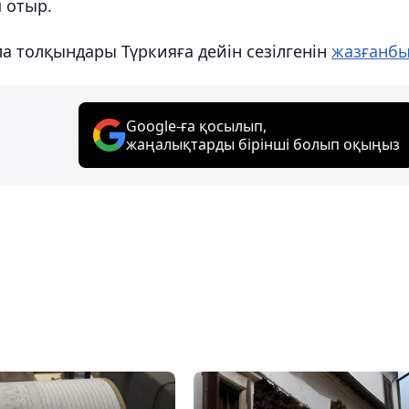
 отыр.
ла толқындары Түркияға дейін сезілгенін
жазғанб
Google-ға қосылып,
жаңалықтарды бірінші болып оқыңыз