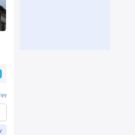
Кіру
у