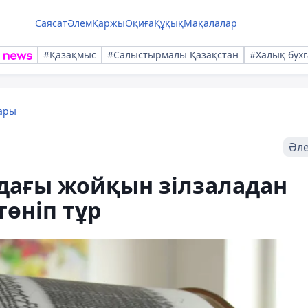
Саясат
Әлем
Қаржы
Оқиға
Құқық
Мақалалар
#Қазақмыс
#Салыстырмалы Қазақстан
#Халық бухг
ары
Әл
дағы жойқын зілзаладан
төніп тұр