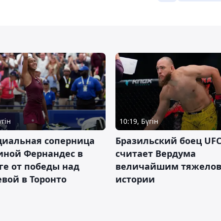
үгін
10:19, Бүгін
циальная соперница
Бразильский боец UFC
иной Фернандес в
считает Вердума
ге от победы над
величайшим тяжелов
вой в Торонто
истории