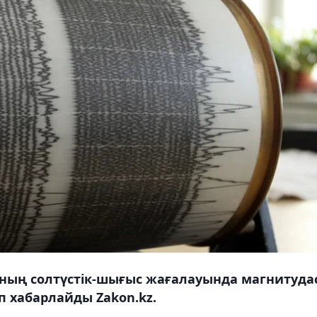
яның солтүстік-шығыс жағалауында магнитуда
деп хабарлайды Zakon.kz.