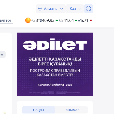
Алматы
Қаз
+33°
$
469.93
€
541.64
₽
5.71
алтері
ем
Соңғы
Танымал