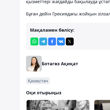
қызметтері жағдайды бақылауда ұстап
Бұған дейін Грекиядағы жойқын зілза
Мақаламен бөлісу:
Ботагөз Ақиқат
Қазақстан
Оқи отырыңыз