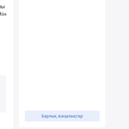
лы
йін
Барлық жаңалықтар