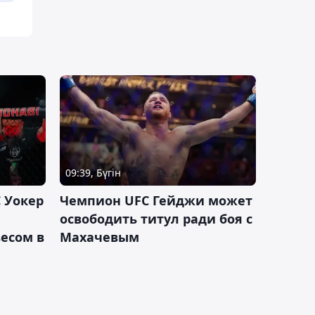
09:39, Бүгін
 Уокер
Чемпион UFC Гейджи может
освободить титул ради боя с
есом в
Махачевым