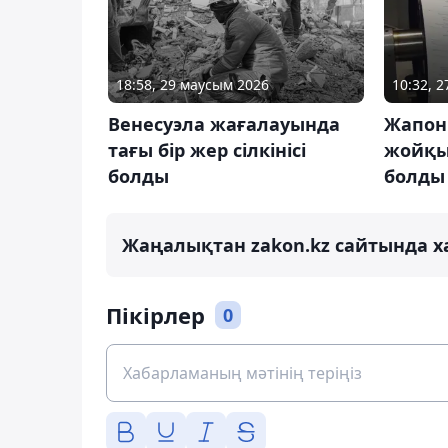
18:58, 29 маусым 2026
10:32, 
Венесуэла жағалауында
Жапон
тағы бір жер сілкінісі
жойқын
болды
болды
Жаңалықтан zakon.kz сайтында х
Пікірлер
0