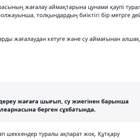
урасының жағалау аймақтарына цунами қаупі тура
олжауынша, толқындардың биіктігі бір метрге де
дарды жағалаудан кетуге және су аймағынан алшақ
дереу жағаға шығып, су жиегінен барынша
телеарнасына берген сұхбатында.
дап шеккендер туралы ақпарат жоқ. Құтқару