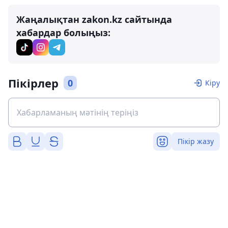
Жаңалықтан zakon.kz сайтында
хабардар болыңыз:
Пікірлер
0
Кіру
Пікір жазу