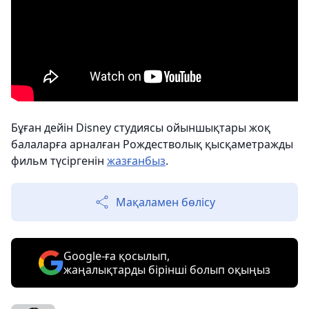
Бұған дейін Disney студиясы ойыншықтары жоқ
балаларға арналған Рождестволық қысқаметражды
фильм түсіргенін
жазғанбыз
.
Мақаламен бөлісу
Google-ға қосылып,
жаңалықтарды бірінші болып оқыңыз