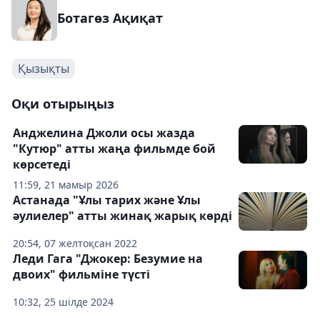
Ботагөз Ақиқат
Қызықты
Оқи отырыңыз
Анджелина Джоли осы жазда
"Кутюр" атты жаңа фильмде бой
көрсетеді
11:59, 21 мамыр 2026
Астанада "Ұлы тарих және Ұлы
әулиелер" атты жинақ жарық көрді
20:54, 07 желтоқсан 2022
Леди Гага "Джокер: Безумие на
двоих" фильміне түсті
10:32, 25 шілде 2024