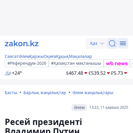
Қаз
Саясат
Әлем
Қаржы
Оқиға
Құқық
Мақалалар
#Референдум-2026
#Қазақстан мақтанышы
+24°
$
467.48
€
539.52
₽
5.73
Басты
Барлық жаңалықтар
Әлем жаңалықтары
Әлем
13:22, 11 қараша 2025
Ресей президенті
Владимир Путин