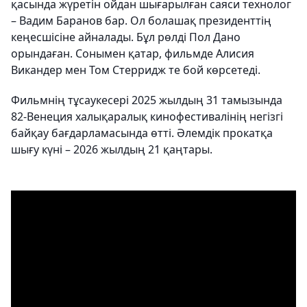
қасында жүретін ойдан шығарылған саяси технолог
– Вадим Баранов бар. Ол болашақ президенттің
кеңесшісіне айналады. Бұл рөлді Пол Дано
орындаған. Сонымен қатар, фильмде Алисия
Викандер мен Том Стерридж те бой көрсетеді.
Фильмнің тұсаукесері 2025 жылдың 31 тамызында
82-Венеция халықаралық кинофестивалінің негізгі
байқау бағдарламасында өтті. Әлемдік прокатқа
шығу күні – 2026 жылдың 21 қаңтары.