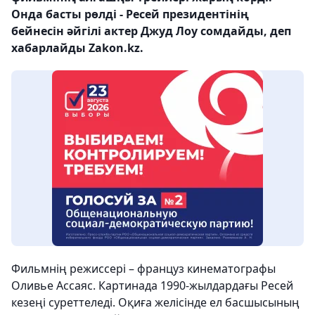
Онда басты рөлді - Ресей президентінің
бейнесін әйгілі актер Джуд Лоу сомдайды, деп
хабарлайды Zakon.kz.
Фильмнің режиссері – француз кинематографы
Оливье Ассаяс. Картинада 1990-жылдардағы Ресей
кезеңі суреттеледі. Оқиға желісінде ел басшысының