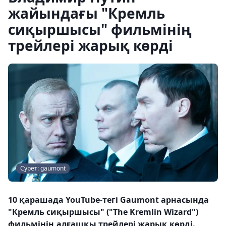
жайындағы "Кремль
сиқыршысы" фильмінің
трейлері жарық көрді
Сурет: gaumont
10 қарашада YouTube-тегі Gaumont арнасында
"Кремль сиқыршысы" ("The Kremlin Wizard")
фильмінің алғашқы трейлері жарық көрді.